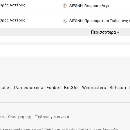
θρός Αστέρας
ΔΙΕΘΝΗ: Γιουρόπα Λιγκ
θρός Αστέρας
ΔΙΕΘΝΗ: Προκριματικά Τσάμπιονς 
Περισσότερα
Elabet
Pamestoixima
Fonbet
Bet365
Winmasters
Betsson
rs
Όροι χρήσης
Έκδοση για κινητά
•
•
η λειτουργία του το Φεβ 2009 και από τότε βελτιώνεται διαρκώς.