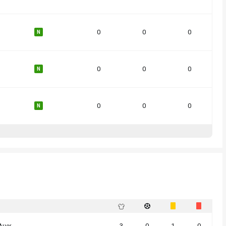
0
0
0
N
0
0
0
N
0
0
0
N
Λιγκ
3
0
1
0