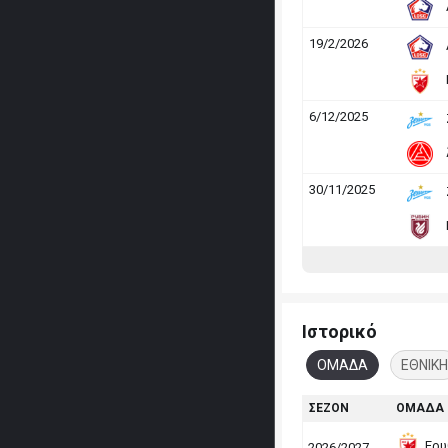
19/2/2026
6/12/2025
30/11/2025
Ιστορικό
ΟΜΑΔΑ
ΕΘΝΙΚΗ
ΣΕΖΟΝ
ΟΜΑΔΑ
Ερυ
2026/2027