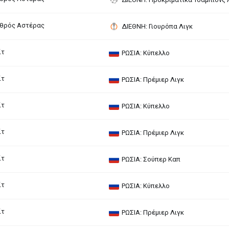
θρός Αστέρας
ΔΙΕΘΝΗ: Γιουρόπα Λιγκ
ίτ
ΡΩΣΙΑ: Κύπελλο
ίτ
ΡΩΣΙΑ: Πρέμιερ Λιγκ
ίτ
ΡΩΣΙΑ: Κύπελλο
ίτ
ΡΩΣΙΑ: Πρέμιερ Λιγκ
ίτ
ΡΩΣΙΑ: Σούπερ Καπ
ίτ
ΡΩΣΙΑ: Κύπελλο
ίτ
ΡΩΣΙΑ: Πρέμιερ Λιγκ