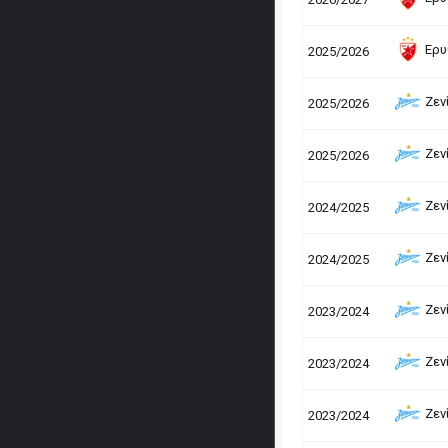
Ερυ
2025/2026
Ζεν
2025/2026
Ζεν
2025/2026
Ζεν
2024/2025
Ζεν
2024/2025
Ζεν
2023/2024
Ζεν
2023/2024
Ζεν
2023/2024