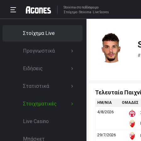
Stoixima
στο ποδόσφαιρο
Στοίχημα
Stoixima
Live Scores
Στοίχημα Live
Προγνωστικά
#
Ειδήσεις
Στατιστικά
Τελευταία Παιχν
HΜ/ΝΙΑ
ΟΜΑΔΕΣ
Στοιχηματικές
4/8/2026
Live Casino
29/7/2026
Μπάσκετ