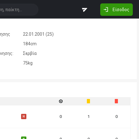
Είσοδος
νησης
22.01.2001 (25)
184cm
νησης:
Σερβία
75kg
0
1
0
H