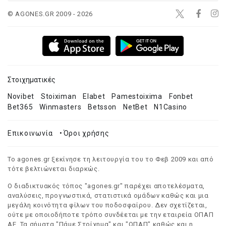
© AGONES.GR 2009 - 2026
Στοιχηματικές
Novibet
Stoiximan
Elabet
Pamestoixima
Fonbet
Bet365
Winmasters
Betsson
NetBet
N1Casino
Επικοινωνία
•
Όροι χρήσης
Το agones.gr ξεκίνησε τη λειτουργία του το Φεβ 2009 και από
τότε βελτιώνεται διαρκώς.
Ο διαδικτυακός τόπος "agones.gr" παρέχει αποτελέσματα,
αναλύσεις, προγνωστικά, στατιστικά ομάδων καθώς και μια
μεγάλη κοινότητα φίλων του ποδοσφαίρου. Δεν σχετίζεται,
ούτε με οποιοδήποτε τρόπο συνδέεται με την εταιρεία ΟΠΑΠ
ΑΕ. Τα σήματα "Πάμε Στοίχημα" και "ΟΠΑΠ" καθώς και η