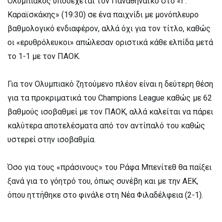
Ολυμπιακός υποδέχεται τον Παναθηναϊκό στο «Γ.
Καραϊσκάκης» (19:30) σε ένα παιχνίδι με μονόπλευρο
βαθμολογικό ενδιαφέρον, αλλά όχι για τον τίτλο, καθώς
οι «ερυθρόλευκοι» απώλεσαν οριστικά κάθε ελπίδα μετά
το 1-1 με τον ΠΑΟΚ.
Για τον Ολυμπιακό ζητούμενο πλέον είναι η δεύτερη θέση
για τα προκριματικά του Champions League καθώς με 62
βαθμούς ισοβαθμεί με τον ΠΑΟΚ, αλλά καλείται να πάρει
καλύτερα αποτελέσματα από τον αντίπαλό του καθώς
υστερεί στην ισοβαθμία.
Όσο για τους «πράσινους» του Ράφα Μπενίτεθ θα παίξει
ξανά για το γόητρό του, όπως συνέβη και με την ΑΕΚ,
όπου ηττήθηκε στο φινάλε στη Νέα Φιλαδέλφεια (2-1).