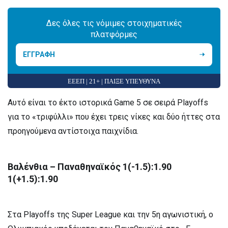
Δες όλες τις νόμιμες στοιχηματικές
πλατφόρμες
ΕΓΓΡΑΦΗ
ΕΕΕΠ | 21+ | ΠΑΙΞΕ ΥΠΕΥΘΥΝΑ
Αυτό είναι το έκτο ιστορικά Game 5 σε σειρά Playoffs
για το «τριφύλλι» που έχει τρεις νίκες και δύο ήττες στα
προηγούμενα αντίστοιχα παιχνίδια.
Βαλένθια – Παναθηναϊκός 1(-1.5):1.90
1(+1.5):1.90
Στα Playoffs της Super League και την 5η αγωνιστική, ο