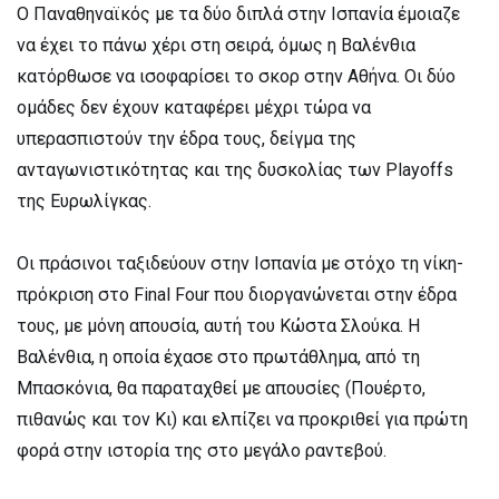
Ο Παναθηναϊκός με τα δύο διπλά στην Ισπανία έμοιαζε
να έχει το πάνω χέρι στη σειρά, όμως η Βαλένθια
κατόρθωσε να ισοφαρίσει το σκορ στην Αθήνα. Οι δύο
ομάδες δεν έχουν καταφέρει μέχρι τώρα να
υπερασπιστούν την έδρα τους, δείγμα της
ανταγωνιστικότητας και της δυσκολίας των Playoffs
της Ευρωλίγκας.
Οι πράσινοι ταξιδεύουν στην Ισπανία με στόχο τη νίκη-
πρόκριση στο Final Four που διοργανώνεται στην έδρα
τους, με μόνη απουσία, αυτή του Κώστα Σλούκα. Η
Βαλένθια, η οποία έχασε στο πρωτάθλημα, από τη
Μπασκόνια, θα παραταχθεί με απουσίες (Πουέρτο,
πιθανώς και τον Κι) και ελπίζει να προκριθεί για πρώτη
φορά στην ιστορία της στο μεγάλο ραντεβού.