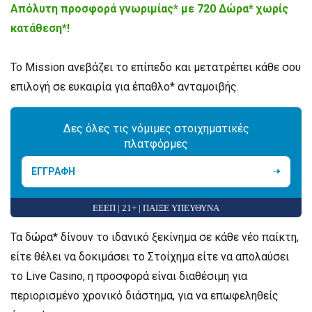
Απόλυτη προσφορά γνωριμίας* με 720 Δώρα* χωρίς
κατάθεση*!
Το Mission ανεβάζει το επίπεδο και μετατρέπει κάθε σου
επιλογή σε ευκαιρία για έπαθλο* ανταμοιβής.
Δες όλες τις νόμιμες στοιχηματικές
πλατφόρμες
ΕΓΓΡΑΦΗ
ΕΕΕΠ | 21+ | ΠΑΙΞΕ ΥΠΕΥΘΥΝΑ
Τα δώρα* δίνουν το ιδανικό ξεκίνημα σε κάθε νέο παίκτη,
είτε θέλει να δοκιμάσει το Στοίχημα είτε να απολαύσει
το Live Casino, η προσφορά είναι διαθέσιμη για
περιορισμένο χρονικό διάστημα, για να επωφεληθείς