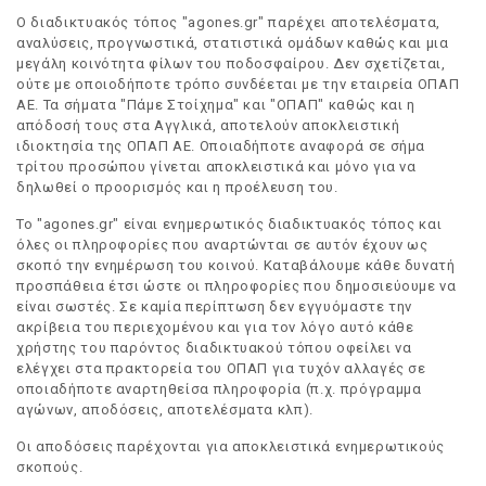
Ο διαδικτυακός τόπος "agones.gr" παρέχει αποτελέσματα,
αναλύσεις, προγνωστικά, στατιστικά ομάδων καθώς και μια
μεγάλη κοινότητα φίλων του ποδοσφαίρου. Δεν σχετίζεται,
ούτε με οποιοδήποτε τρόπο συνδέεται με την εταιρεία ΟΠΑΠ
ΑΕ. Τα σήματα "Πάμε Στοίχημα" και "ΟΠΑΠ" καθώς και η
απόδοσή τους στα Αγγλικά, αποτελούν αποκλειστική
ιδιοκτησία της ΟΠΑΠ ΑΕ. Οποιαδήποτε αναφορά σε σήμα
τρίτου προσώπου γίνεται αποκλειστικά και μόνο για να
δηλωθεί ο προορισμός και η προέλευση του.
Το "agones.gr" είναι ενημερωτικός διαδικτυακός τόπος και
όλες οι πληροφορίες που αναρτώνται σε αυτόν έχουν ως
σκοπό την ενημέρωση του κοινού. Καταβάλουμε κάθε δυνατή
προσπάθεια έτσι ώστε οι πληροφορίες που δημοσιεύουμε να
είναι σωστές. Σε καμία περίπτωση δεν εγγυόμαστε την
ακρίβεια του περιεχομένου και για τον λόγο αυτό κάθε
χρήστης του παρόντος διαδικτυακού τόπου οφείλει να
ελέγχει στα πρακτορεία του ΟΠΑΠ για τυχόν αλλαγές σε
οποιαδήποτε αναρτηθείσα πληροφορία (π.χ. πρόγραμμα
αγώνων, αποδόσεις, αποτελέσματα κλπ).
Οι αποδόσεις παρέχονται για αποκλειστικά ενημερωτικούς
σκοπούς.