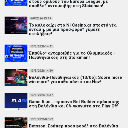
στους ομίλους του Europa League, με
έπαθλο* ανταμοιβής στη Stoiximan!
6/8/2026 13:19
Το καλοκαίρι στο N1Casino.gr αποκτά νέα
ένταση, με μια προσφορά* γεμάτη
εκπλήξεις!
13/5/2026 14:41
Έπαθλο* ανταμοιβής για το Ολυμπιακός -
Παναθηναϊκός στη Stoiximan!
13/5/2026 14:39
Βαλένθια-Παναθηναϊκός (13/05): Score more
win more* για κάθε πόντο του Ναν!
13/5/2026 14:37
Game 5 με… πράσινο Bet Builder πρόκρισης
στη Βαλένθια και 0% γκανιότα στα Play Off
13/5/2026 07:52
Betsson: Σούπερ προσφορά* στο Βαλένθια -