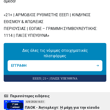
άμεσα!
«21+ | ΑΡΜΟΔΙΟΣ ΡΥΘΜΙΣΤΗΣ ΕΕΕΠ | ΚΙΝΔΥΝΟΣ
ΕΘΙΣΜΟΥ & ΑΠΩΛΕΙΑΣ
ΠΕΡΙΟΥΣΙΑΣ | ΕΟΠΑΕ – ΓΡΑΜΜΗ ΣΥΜΒΟΥΛΕΥΤΙΚΗΣ:
1114 | ΠΑΙΞΕ ΥΠΕΥΘΥΝΑ»
Δες όλες τις νόμιμες στοιχηματικές
πλατφόρμες
ΕΓΓΡΑΦΗ
ΕΕΕΠ | 21+ | ΠΑΙΞΕ ΥΠΕΥΘΥΝΑ
Περισσότερες ειδήσεις
6/8/2026 16:51
ΠΑΟΚ - Άντερλεχτ: Η μάχη για την είσοδο