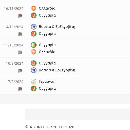
Ολλανδία
16/11/2024
Ουγγαρία
Βοσνία & Ερζεγοβίνη
14/10/2024
Ουγγαρία
Ουγγαρία
11/10/2024
Ολλανδία
Ουγγαρία
10/9/2024
Βοσνία & Ερζεγοβίνη
Γερμανία
7/9/2024
Ουγγαρία
© AGONES.GR 2009 - 2026