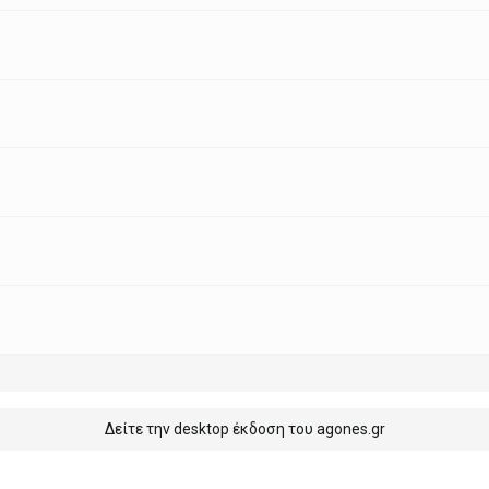
Δείτε την desktop έκδοση του agones.gr