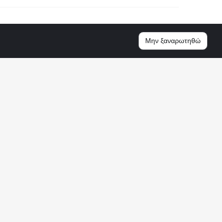
Μην ξαναρωτηθώ
μεγάλη κοινότητα φίλων του ποδοσφαίρου. Δεν
ώς και η απόδοσή τους στα Αγγλικά, αποτελούν
ια να δηλωθεί ο προορισμός και η προέλευση του.
οπό την ενημέρωση του κοινού. Καταβάλουμε κάθε
ν ακρίβεια του περιεχομένου και για τον λόγο αυτό
ποιαδήποτε αναρτηθείσα πληροφορία (π.χ. πρόγραμμα