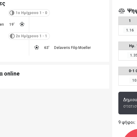
ες
Ψη
1ο Ημίχρονο 1 - 0
1
en
19'
1.16
2ο Ημίχρονο 1 - 1
Ημ. 
63'
Delaveris Filip Moeller
1.3
0-1 
α online
10
Δημιου
στατισ
9 ψήφοι: