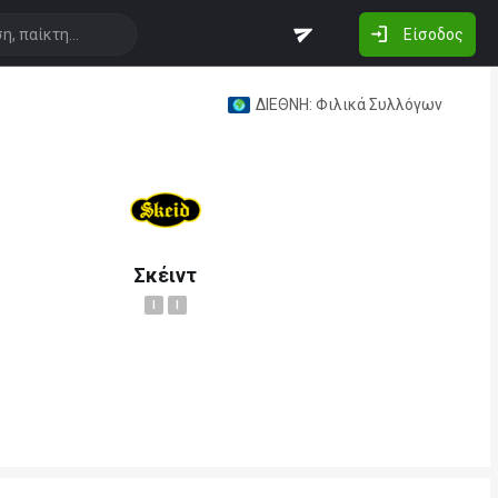
Είσοδος
ΔΙΕΘΝΗ: Φιλικά Συλλόγων
Σκέιντ
I
I