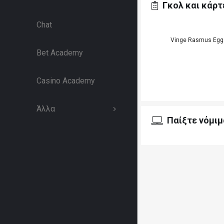
Γκολ και κάρτ
Chat
Vinge Rasmus Egg
Bet Academy
Casino Academy
Άλλα
Παίξτε νόμιμ