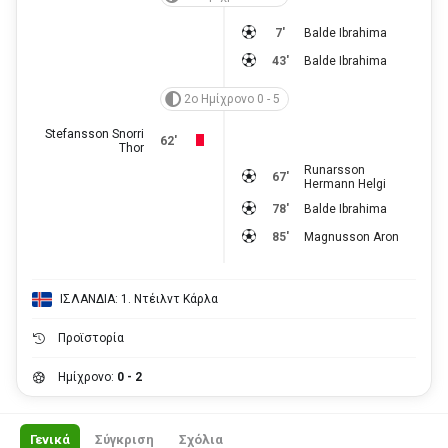
7'
Balde Ibrahima
43'
Balde Ibrahima
2ο Ημίχρονο 0 - 5
Stefansson Snorri
62'
Thor
Runarsson
67'
Hermann Helgi
78'
Balde Ibrahima
85'
Magnusson Aron
ΙΣΛΑΝΔΙΑ: 1. Ντέιλντ Κάρλα
Προϊστορία
Ημίχρονο:
0 - 2
Γενικά
Σύγκριση
Σχόλια