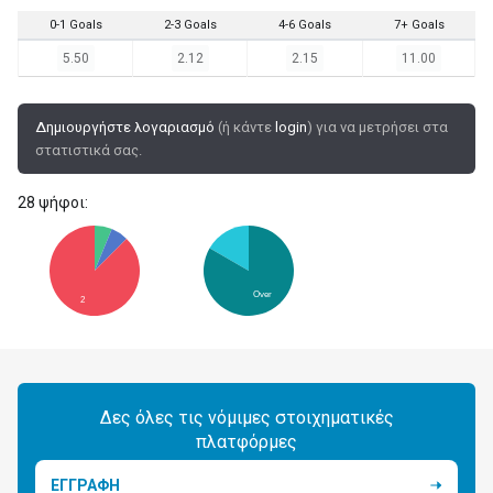
0-1 Goals
2-3 Goals
4-6 Goals
7+ Goals
5.50
2.12
2.15
11.00
Δημιουργήστε λογαριασμό
(ή κάντε
login
) για να μετρήσει στα
στατιστικά σας.
28 ψήφοι:
Over
2
Δες όλες τις νόμιμες στοιχηματικές
πλατφόρμες
ΕΓΓΡΑΦΗ