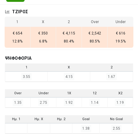
ΤΖΙΡΟΣ
1
X
2
Over
Under
€ 654
€ 350
€ 4,115
€ 2,542
€ 616
12.8%
6.8%
80.4%
80.5%
19.5%
ΨΗΦΟΦΟΡΙΑ
1
X
2
3.55
4.15
1.67
Over
Under
1X
12
X2
1.35
2.75
1.92
1.14
1.19
Ημ. 1
Ημ. X
Ημ. 2
Goal
No Goal
1.38
2.55