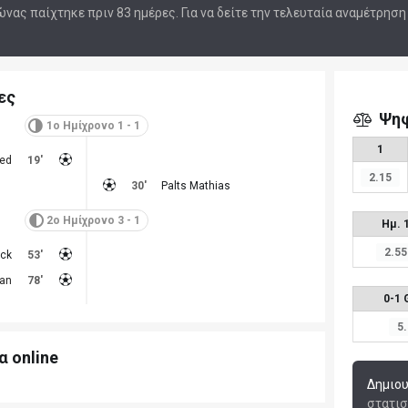
νας παίχτηκε πριν 83 ημέρες. Για να δείτε την τελευταία αναμέτρησ
ες
Ψη
1ο Ημίχρονο 1 - 1
1
ed
19'
2.15
30'
Palts Mathias
2ο Ημίχρονο 3 - 1
Ημ. 
2.55
ick
53'
tan
78'
0-1 
5.
α online
Δημιου
στατισ