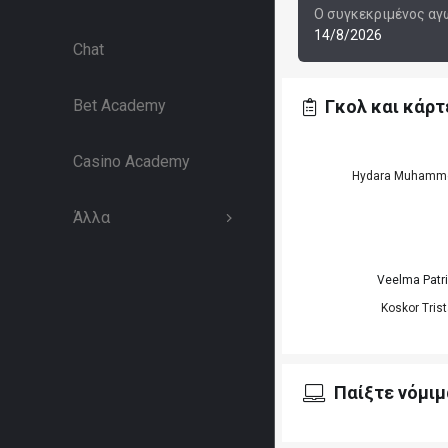
Ο συγκεκριμένος αγώ
14/8/2026
Chat
Bet Academy
Γκολ και κάρτ
Casino Academy
Hydara Muhamm
Άλλα
Veelma Patr
Koskor Tris
Παίξτε νόμιμ