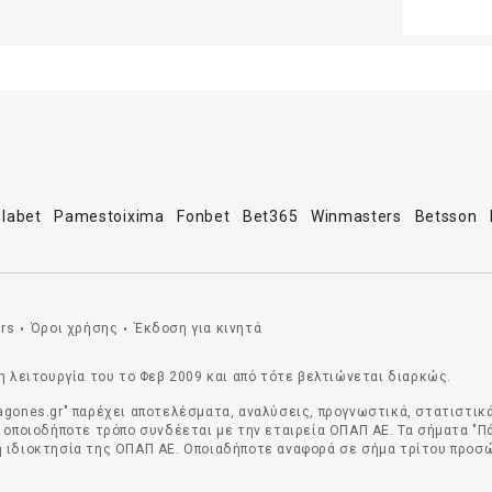
Elabet
Pamestoixima
Fonbet
Bet365
Winmasters
Betsson
rs
Όροι χρήσης
Έκδοση για κινητά
•
•
η λειτουργία του το Φεβ 2009 και από τότε βελτιώνεται διαρκώς.
agones.gr" παρέχει αποτελέσματα, αναλύσεις, προγνωστικά, στατιστικ
ε οποιοδήποτε τρόπο συνδέεται με την εταιρεία ΟΠΑΠ ΑΕ. Τα σήματα "Π
 ιδιοκτησία της ΟΠΑΠ ΑΕ. Οποιαδήποτε αναφορά σε σήμα τρίτου προσώπ