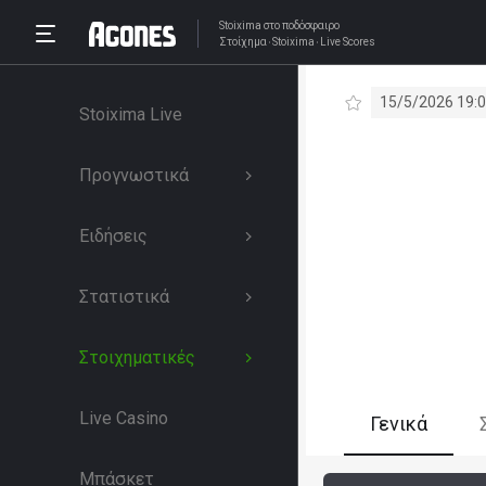
Stoixima
στο ποδόσφαιρο
Στοίχημα
Stoixima
Live Scores
15/5/2026 19:
Stoixima Live
Προγνωστικά
Ειδήσεις
Στατιστικά
Στοιχηματικές
Live Casino
Γενικά
Μπάσκετ