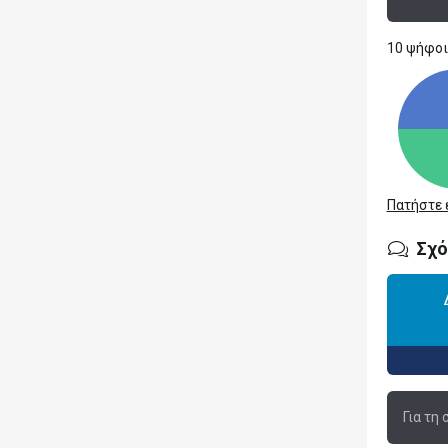
10 ψήφοι
Πατήστε 
Σχό
Για τη