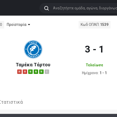
Προϊστορία
00
Κωδ ΟΠΑΠ:
1539
3 - 1
Ταμέκα Τάρτου
Τελείωσε
H
H
N
N
N
I
Ημίχρονο:
1 - 1
Στατιστικά