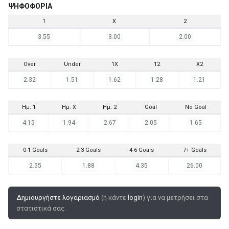
ΨΗΦΟΦΟΡΙΑ
1
X
2
3.55
3.00
2.00
Over
Under
1X
12
X2
2.32
1.51
1.62
1.28
1.21
Ημ. 1
Ημ. X
Ημ. 2
Goal
No Goal
4.15
1.94
2.67
2.05
1.65
0-1 Goals
2-3 Goals
4-6 Goals
7+ Goals
2.55
1.88
4.35
26.00
Δημιουργήστε λογαριασμό
(ή κάντε
login
) για να μετρήσει στα
στατιστικά σας.