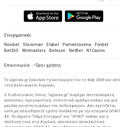
Στοιχηματικές
Novibet
Stoiximan
Elabet
Pamestoixima
Fonbet
Bet365
Winmasters
Betsson
NetBet
N1Casino
Επικοινωνία
•
Όροι χρήσης
Το agones.gr ξεκίνησε τη λειτουργία του το Φεβ 2009 και από
τότε βελτιώνεται διαρκώς.
Ο διαδικτυακός τόπος "agones.gr" παρέχει αποτελέσματα,
αναλύσεις, προγνωστικά, στατιστικά ομάδων καθώς και μια
μεγάλη κοινότητα φίλων του ποδοσφαίρου. Δεν σχετίζεται,
ούτε με οποιοδήποτε τρόπο συνδέεται με την εταιρεία ΟΠΑΠ
ΑΕ. Τα σήματα "Πάμε Στοίχημα" και "ΟΠΑΠ" καθώς και η
απόδοσή τους στα Αγγλικά, αποτελούν αποκλειστική