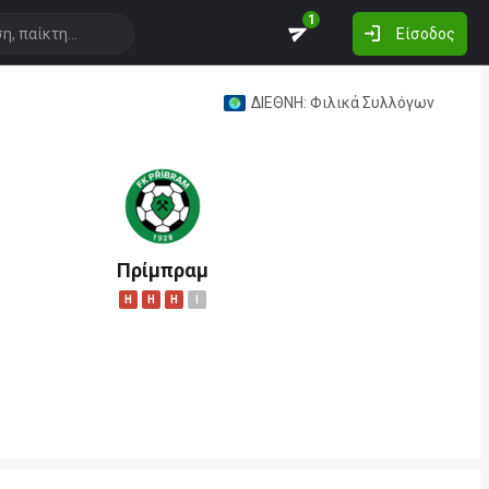
1
Είσοδος
ΔΙΕΘΝΗ: Φιλικά Συλλόγων
Πρίμπραμ
H
H
H
I