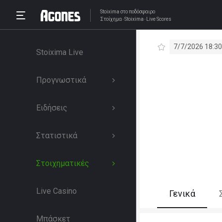
Stoixima
στο ποδόσφαιρο
Στοίχημα
Stoixima
Live Scores
7/7/2026 18:30
Stoixima Live
Προγνωστικά
Ειδήσεις
Στατιστικά
Στοιχηματικές
Live Casino
Γενικά
Μπάσκετ