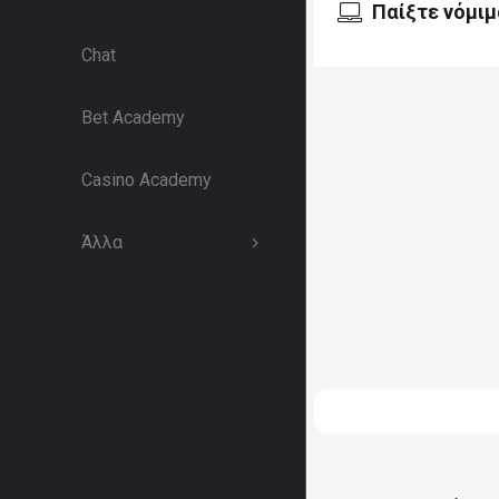
Παίξτε νόμιμ
Chat
Bet Academy
Casino Academy
Άλλα