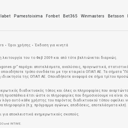
Elabet
Pamestoixima
Fonbet
Bet365
Winmasters
Betsson
rs
Όροι χρήσης
Έκδοση για κινητά
•
•
η λειτουργία του το Φεβ 2009 και από τότε βελτιώνεται διαρκώς.
agones.gr" παρέχει αποτελέσματα, αναλύσεις, προγνωστικά, στατιστικ
ε οποιοδήποτε τρόπο συνδέεται με την εταιρεία ΟΠΑΠ ΑΕ. Τα σήματα "Π
 ιδιοκτησία της ΟΠΑΠ ΑΕ. Οποιαδήποτε αναφορά σε σήμα τρίτου προσώπ
νημερωτικός διαδικτυακός τόπος και όλες οι πληροφορίες που αναρτώντ
ή προσπάθεια έτσι ώστε οι πληροφορίες που δημοσιεύουμε να είναι σ
ον λόγο αυτό κάθε χρήστης του παρόντος διαδικτυακού τόπου οφείλει 
α πληροφορία (π.χ. πρόγραμμα αγώνων, αποδόσεις, αποτελέσματα κλπ).
ι για αποκλειστικά ενημερωτικούς σκοπούς.
GO
and
INTIME
.