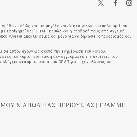
ά ομάδων καθώς και μια μεγάλη κοινότητα φίλων του ποδοσφαίρου.
άμε Στοίχημα" και "ΟΠΑΠ" καθώς και η απόδοσή τους στα Αγγλικά,
ου γίνεται αποκλειστικά και μόνο για να δηλωθεί ο προορισμός και
αι σε αυτόν έχουν ως σκοπό την ενημέρωση του κοινού.
ωστές. Σε καμία περίπτωση δεν εγγυόμαστε την ακρίβεια του
να ελέγχει στα πρακτορεία του ΟΠΑΠ για τυχόν αλλαγές σε
ΙΣΜΟΥ & ΑΠΩΛΕΙΑΣ ΠΕΡΙΟΥΣΙΑΣ | ΓΡΑΜΜΗ