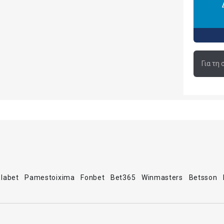
Για τη
Elabet
Pamestoixima
Fonbet
Bet365
Winmasters
Betsson