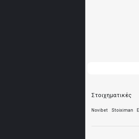
Στοιχηματικές
Novibet
Stoiximan