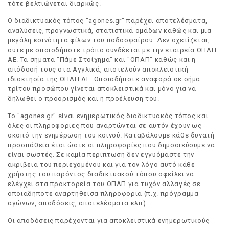
τότε βελτιώνεται διαρκώς.
Ο διαδικτυακός τόπος "agones.gr" παρέχει αποτελέσματα,
αναλύσεις, προγνωστικά, στατιστικά ομάδων καθώς και μια
μεγάλη κοινότητα φίλων του ποδοσφαίρου. Δεν σχετίζεται,
ούτε με οποιοδήποτε τρόπο συνδέεται με την εταιρεία ΟΠΑΠ
ΑΕ. Τα σήματα "Πάμε Στοίχημα" και "ΟΠΑΠ" καθώς και η
απόδοσή τους στα Αγγλικά, αποτελούν αποκλειστική
ιδιοκτησία της ΟΠΑΠ ΑΕ. Οποιαδήποτε αναφορά σε σήμα
τρίτου προσώπου γίνεται αποκλειστικά και μόνο για να
δηλωθεί ο προορισμός και η προέλευση του.
Το "agones.gr" είναι ενημερωτικός διαδικτυακός τόπος και
όλες οι πληροφορίες που αναρτώνται σε αυτόν έχουν ως
σκοπό την ενημέρωση του κοινού. Καταβάλουμε κάθε δυνατή
προσπάθεια έτσι ώστε οι πληροφορίες που δημοσιεύουμε να
είναι σωστές. Σε καμία περίπτωση δεν εγγυόμαστε την
ακρίβεια του περιεχομένου και για τον λόγο αυτό κάθε
χρήστης του παρόντος διαδικτυακού τόπου οφείλει να
ελέγχει στα πρακτορεία του ΟΠΑΠ για τυχόν αλλαγές σε
οποιαδήποτε αναρτηθείσα πληροφορία (π.χ. πρόγραμμα
αγώνων, αποδόσεις, αποτελέσματα κλπ).
Οι αποδόσεις παρέχονται για αποκλειστικά ενημερωτικούς