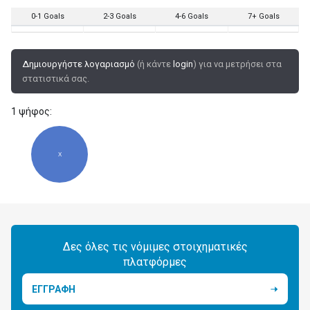
0-1 Goals
2-3 Goals
4-6 Goals
7+ Goals
Δημιουργήστε λογαριασμό
(ή κάντε
login
) για να μετρήσει στα
στατιστικά σας.
1 ψήφος:
X
Δες όλες τις νόμιμες στοιχηματικές
πλατφόρμες
ΕΓΓΡΑΦΗ