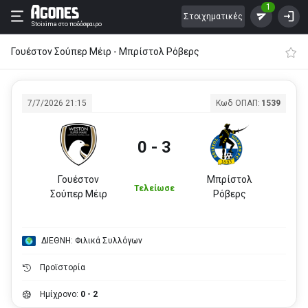
1
Στοιχηματικές
Stoixima
στο ποδόσφαιρο
Γουέστον Σούπερ Μέιρ - Μπρίστολ Ρόβερς
7/7/2026 21:15
Κωδ ΟΠΑΠ:
1539
0 - 3
Γουέστον
Μπρίστολ
Τελείωσε
Σούπερ Μέιρ
Ρόβερς
ΔΙΕΘΝΗ: Φιλικά Συλλόγων
Προϊστορία
Ημίχρονο:
0 - 2