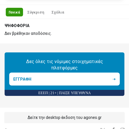
Γενικά
Σύγκριση
Σχόλια
ΨΗΦΟΦΟΡΙΑ
Δεν βρέθηκαν αποδόσεις.
Δες όλες τις νόμιμες στοιχηματικές
πλατφόρμες
ΕΓΓΡΑΦΗ
ΕΕΕΠ | 21+ | ΠΑΙΞΕ ΥΠΕΥΘΥΝΑ
Δείτε την desktop έκδοση του agones.gr