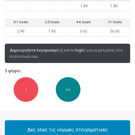
1.80
1.80
0-1 Goals
2-3 Goals
4-6 Goals
7+ Goals
2.90
1.85
3.65
26.00
Δημιουργήστε λογαριασμό
(ή κάντε
login
) για να μετρήσει στα
στατιστικά σας.
5 ψήφοι:
2
Over
Δες όλες τις νόμιμες στοιχηματικές