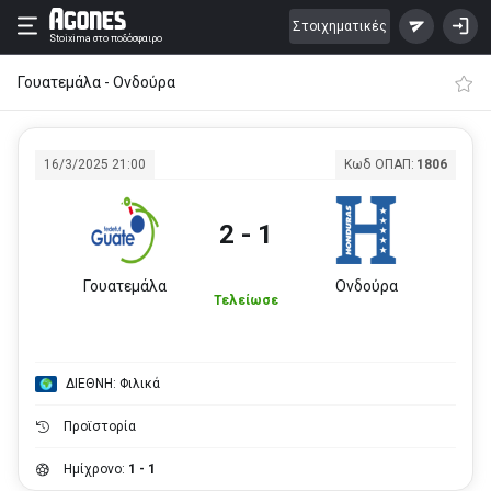
Στοιχηματικές
Stoixima
στο ποδόσφαιρο
Γουατεμάλα - Ονδούρα
16/3/2025 21:00
Κωδ ΟΠΑΠ:
1806
2 - 1
Γουατεμάλα
Ονδούρα
Τελείωσε
ΔΙΕΘΝΗ: Φιλικά
Προϊστορία
Ημίχρονο:
1 - 1