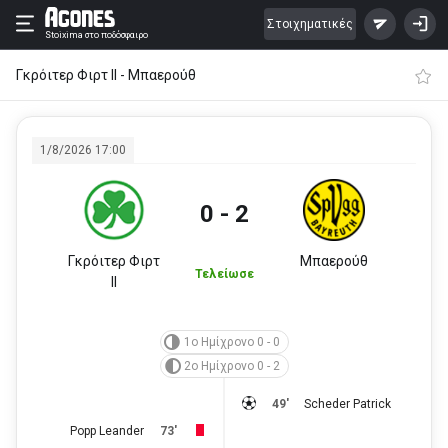
Στοιχηματικές
Stoixima
στο ποδόσφαιρο
Γκρόιτερ Φιρτ ΙΙ - Μπαερούθ
1/8/2026 17:00
0 - 2
Γκρόιτερ Φιρτ
Μπαερούθ
Τελείωσε
ΙΙ
1ο Ημίχρονο 0 - 0
2ο Ημίχρονο 0 - 2
49'
Scheder Patrick
Popp Leander
73'