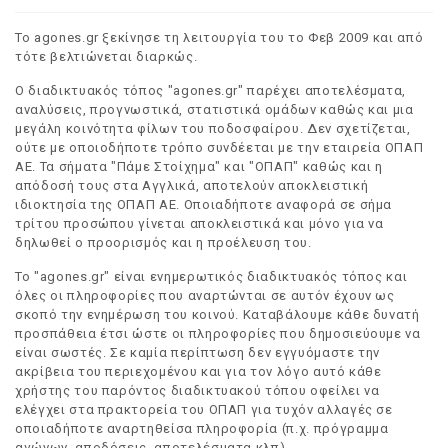
Το agones.gr ξεκίνησε τη λειτουργία του το Φεβ 2009 και από
τότε βελτιώνεται διαρκώς.
Ο διαδικτυακός τόπος "agones.gr" παρέχει αποτελέσματα,
αναλύσεις, προγνωστικά, στατιστικά ομάδων καθώς και μια
μεγάλη κοινότητα φίλων του ποδοσφαίρου. Δεν σχετίζεται,
ούτε με οποιοδήποτε τρόπο συνδέεται με την εταιρεία ΟΠΑΠ
ΑΕ. Τα σήματα "Πάμε Στοίχημα" και "ΟΠΑΠ" καθώς και η
απόδοσή τους στα Αγγλικά, αποτελούν αποκλειστική
ιδιοκτησία της ΟΠΑΠ ΑΕ. Οποιαδήποτε αναφορά σε σήμα
τρίτου προσώπου γίνεται αποκλειστικά και μόνο για να
δηλωθεί ο προορισμός και η προέλευση του.
Το "agones.gr" είναι ενημερωτικός διαδικτυακός τόπος και
όλες οι πληροφορίες που αναρτώνται σε αυτόν έχουν ως
σκοπό την ενημέρωση του κοινού. Καταβάλουμε κάθε δυνατή
προσπάθεια έτσι ώστε οι πληροφορίες που δημοσιεύουμε να
είναι σωστές. Σε καμία περίπτωση δεν εγγυόμαστε την
ακρίβεια του περιεχομένου και για τον λόγο αυτό κάθε
χρήστης του παρόντος διαδικτυακού τόπου οφείλει να
ελέγχει στα πρακτορεία του ΟΠΑΠ για τυχόν αλλαγές σε
οποιαδήποτε αναρτηθείσα πληροφορία (π.χ. πρόγραμμα
αγώνων, αποδόσεις, αποτελέσματα κλπ).