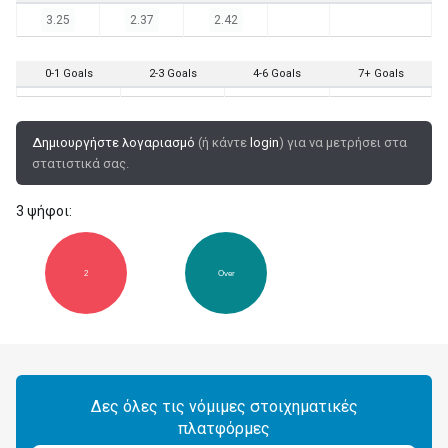
3.25
2.37
2.42
0-1 Goals
2-3 Goals
4-6 Goals
7+ Goals
Δημιουργήστε λογαριασμό
(ή κάντε
login
) για να μετρήσει στα
στατιστικά σας.
3 ψήφοι:
2
Over
Δες όλες τις νόμιμες στοιχηματικές
πλατφόρμες