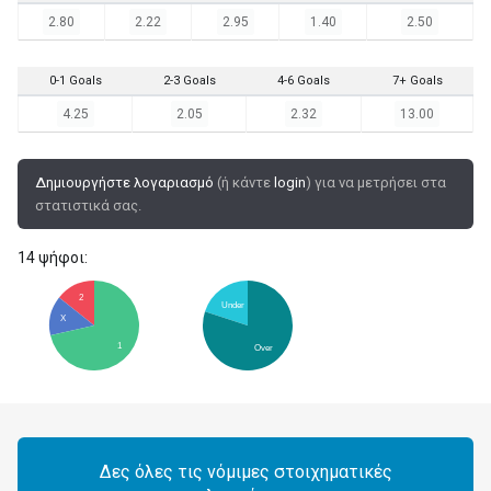
2.80
2.22
2.95
1.40
2.50
0-1 Goals
2-3 Goals
4-6 Goals
7+ Goals
4.25
2.05
2.32
13.00
Δημιουργήστε λογαριασμό
(ή κάντε
login
) για να μετρήσει στα
στατιστικά σας.
14 ψήφοι:
2
Under
X
1
Over
Δες όλες τις νόμιμες στοιχηματικές