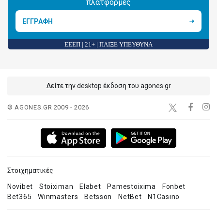
πλατφόρμες
ΕΓΓΡΑΦΗ
ΕΕΕΠ | 21+ | ΠΑΙΞΕ ΥΠΕΥΘΥΝΑ
Δείτε την desktop έκδοση του agones.gr
© AGONES.GR 2009 - 2026
Στοιχηματικές
Novibet
Stoiximan
Elabet
Pamestoixima
Fonbet
Bet365
Winmasters
Betsson
NetBet
N1Casino