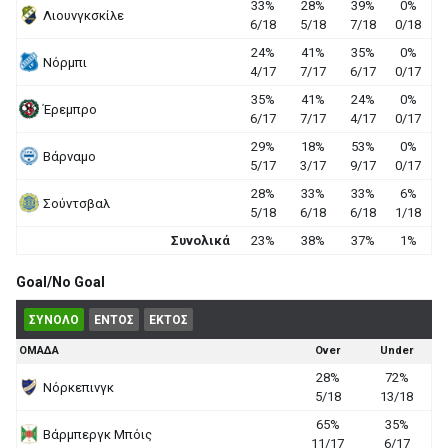
33%
28%
39%
0%
Λιουνγκσκίλε
6/18
5/18
7/18
0/18
24%
41%
35%
0%
Νόρμπι
4/17
7/17
6/17
0/17
35%
41%
24%
0%
Έρεμπρο
6/17
7/17
4/17
0/17
29%
18%
53%
0%
Βάρναμο
5/17
3/17
9/17
0/17
28%
33%
33%
6%
Σούντσβαλ
5/18
6/18
6/18
1/18
Συνολικά
23%
38%
37%
1%
Goal/No Goal
ΣΥΝΟΛΟ
ΕΝΤΟΣ
ΕΚΤΟΣ
ΟΜΑΔΑ
Over
Under
28%
72%
Νόρκεπινγκ
5/18
13/18
65%
35%
Βάρμπεργκ Μπόις
11/17
6/17