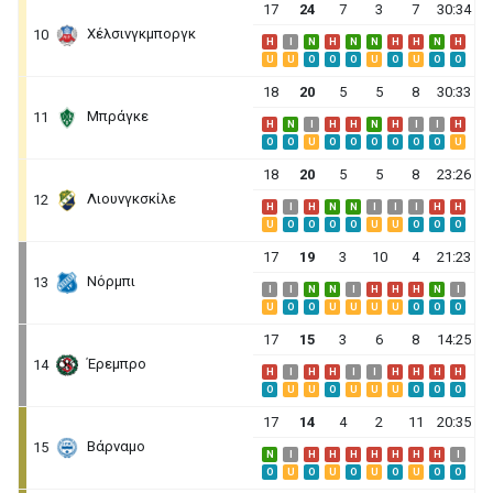
17
24
7
3
7
30:34
Χέλσινγκμποργκ
10
H
I
N
H
N
N
H
H
N
H
U
U
O
O
O
U
O
U
O
O
18
20
5
5
8
30:33
Μπράγκε
11
H
N
I
H
H
N
H
I
I
H
O
O
U
O
O
O
O
O
O
U
18
20
5
5
8
23:26
Λιουνγκσκίλε
12
H
I
H
N
N
I
I
I
H
H
U
O
O
O
O
U
U
O
O
O
17
19
3
10
4
21:23
Νόρμπι
13
I
I
N
N
I
H
H
H
N
I
U
O
O
U
U
U
U
O
O
O
17
15
3
6
8
14:25
Έρεμπρο
14
H
I
H
H
I
I
H
H
H
H
O
U
U
O
U
U
U
O
O
O
17
14
4
2
11
20:35
Βάρναμο
15
N
I
H
H
H
H
H
H
H
I
O
U
O
U
O
U
O
U
O
O