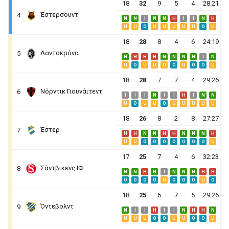
18
32
9
5
4
28:21
Έστερσουντ
4
N
N
I
N
N
H
I
I
N
H
U
U
O
U
U
U
U
U
O
U
18
28
8
4
6
24:19
Λαντσκρόνα
5
N
H
H
H
N
N
N
N
I
N
U
O
U
U
U
O
U
O
O
U
18
28
7
7
4
29:26
Νόρντικ Γιουνάιτεντ
6
I
I
I
N
I
I
H
I
N
N
U
O
U
U
O
U
U
U
U
U
18
26
8
2
8
27:27
Έστερ
7
H
H
N
N
H
H
N
N
N
H
U
U
O
O
O
O
O
O
O
U
17
25
7
4
6
32:23
Σάντβικενς ΙΦ
8
N
N
H
N
I
N
N
N
H
H
O
O
O
O
U
O
O
O
U
O
18
25
6
7
5
29:26
Όντεβολντ
9
N
I
I
H
I
I
N
H
H
N
U
U
U
O
O
U
U
O
O
U