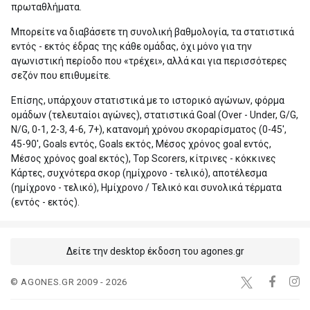
πρωταθλήματα.
Μπορείτε να διαβάσετε τη συνολική βαθμολογία, τα στατιστικά
εντός - εκτός έδρας της κάθε ομάδας, όχι μόνο για την
αγωνιστική περίοδο που «τρέχει», αλλά και για περισσότερες
σεζόν που επιθυμείτε.
Επίσης, υπάρχουν στατιστικά με το ιστορικό αγώνων, φόρμα
ομάδων (τελευταίοι αγώνες), στατιστικά Goal (Over - Under, G/G,
N/G, 0-1, 2-3, 4-6, 7+), κατανομή χρόνου σκοραρίσματος (0-45',
45-90', Goals εντός, Goals εκτός, Μέσος χρόνος goal εντός,
Μέσος χρόνος goal εκτός), Top Scorers, κίτρινες - κόκκινες
Κάρτες, συχνότερα σκορ (ημίχρονο - τελικό), αποτέλεσμα
(ημίχρονο - τελικό), Ημίχρονο / Τελικό και συνολικά τέρματα
(εντός - εκτός).
Δείτε την desktop έκδοση του agones.gr
© AGONES.GR 2009 - 2026