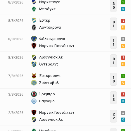
Νόρκεπινγκ
8/8/2026
1
3
0
Μπράγκε
O
Έστερ
8/8/2026
2
0
1
Λαντσκρόνα
U
Φάλκενμπεργκ
8/8/2026
X
1
1
Νόρντικ Γιουνάιτεντ
U
Λιουνγκσκίλε
8/8/2026
2
0
1
Όντεβολντ
U
Έστερσουντ
7/8/2026
1
1
0
Σούντσβαλ
U
Έρεμπρο
3/8/2026
2
1
3
Βάρναμο
O
Νόρντικ Γιουνάιτεντ
2/8/2026
X
2
2
Λιουνγκσκίλε
O
Μπράγκε