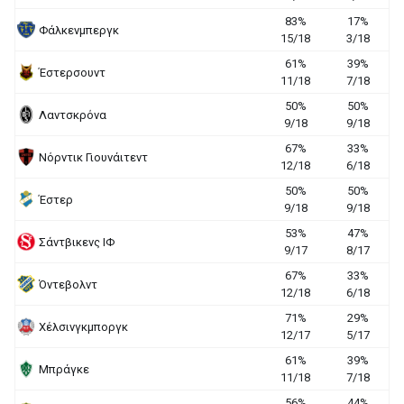
83%
17%
Φάλκενμπεργκ
15/18
3/18
61%
39%
Έστερσουντ
11/18
7/18
50%
50%
Λαντσκρόνα
9/18
9/18
67%
33%
Νόρντικ Γιουνάιτεντ
12/18
6/18
50%
50%
Έστερ
9/18
9/18
53%
47%
Σάντβικενς ΙΦ
9/17
8/17
67%
33%
Όντεβολντ
12/18
6/18
71%
29%
Χέλσινγκμποργκ
12/17
5/17
61%
39%
Μπράγκε
11/18
7/18
56%
44%