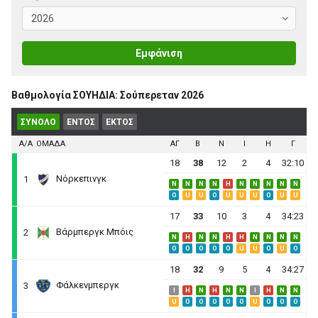
Εμφάνιση
Βαθμολογία ΣΟΥΗΔΙΑ: Σούπερεταν 2026
ΣΥΝΟΛΟ
ΕΝΤΟΣ
ΕΚΤΟΣ
Α/Α
ΟΜΑΔΑ
ΑΓ
B
N
I
H
Γ
18
38
12
2
4
32:10
Νόρκεπινγκ
1
N
N
N
N
H
N
N
N
N
N
O
U
U
O
U
U
U
O
U
U
17
33
10
3
4
34:23
Βάρμπεργκ Μπόις
2
N
H
N
N
H
H
N
N
N
N
O
O
O
O
O
U
U
O
U
O
18
32
9
5
4
34:27
Φάλκενμπεργκ
3
I
H
N
H
N
N
I
H
N
N
U
O
O
O
O
O
U
O
O
O