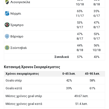
Λιουνγκσκίλε
10/18
8/18
65%
35%
Νόρμπι
11/17
6/17
53%
47%
Έρεμπρο
9/17
8/17
47%
53%
Βάρναμο
8/17
9/17
44%
56%
Σούντσβαλ
8/18
10/18
Συνολικά
57%
43%
Κατανομή Χρονου Σκοραρίσματος
Χρόνοι σκοραρίσματος
0-45 λεπ.
45-90 λεπ.
Goals υπέρ
42%
58%
Goals κατά
39%
61%
Μέσος χρόνος goal υπέρ
49.67 λεπ.
Μέσος χρόνος goal κατά
51.4 λεπ.