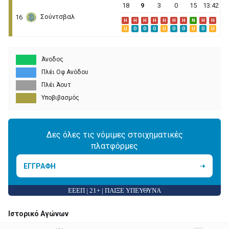
18
9
3
0
15
13:42
Σούντσβαλ
16
H
H
H
H
H
H
H
N
H
H
U
O
O
O
U
O
O
U
O
U
Άνοδος
Πλέι Οφ Ανόδου
Πλέι Άουτ
Υποβιβασμός
Δες όλες τις νόμιμες στοιχηματικές
πλατφόρμες
ΕΓΓΡΑΦΗ
ΕΕΕΠ | 21+ | ΠΑΙΞΕ ΥΠΕΥΘΥΝΑ
Ιστορικό Αγώνων