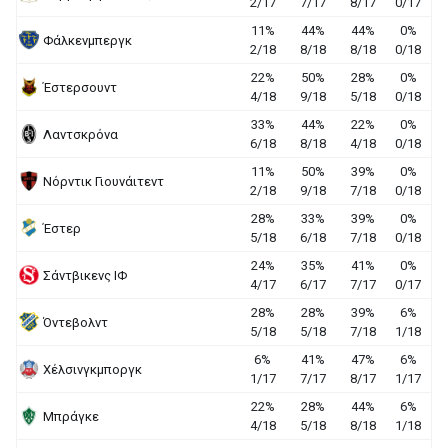
2/17
7/17
8/17
0/17
11%
44%
44%
0%
Φάλκενμπεργκ
2/18
8/18
8/18
0/18
22%
50%
28%
0%
Έστερσουντ
4/18
9/18
5/18
0/18
33%
44%
22%
0%
Λαντσκρόνα
6/18
8/18
4/18
0/18
11%
50%
39%
0%
Νόρντικ Γιουνάιτεντ
2/18
9/18
7/18
0/18
28%
33%
39%
0%
Έστερ
5/18
6/18
7/18
0/18
24%
35%
41%
0%
Σάντβικενς ΙΦ
4/17
6/17
7/17
0/17
28%
28%
39%
6%
Όντεβολντ
5/18
5/18
7/18
1/18
6%
41%
47%
6%
Χέλσινγκμποργκ
1/17
7/17
8/17
1/17
22%
28%
44%
6%
Μπράγκε
4/18
5/18
8/18
1/18