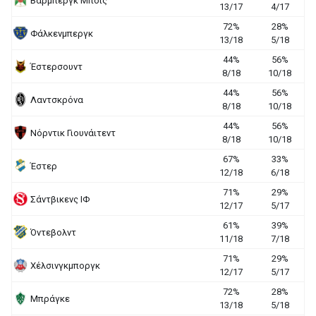
Βάρμπεργκ Μπόις
13/17
4/17
72%
28%
Φάλκενμπεργκ
13/18
5/18
44%
56%
Έστερσουντ
8/18
10/18
44%
56%
Λαντσκρόνα
8/18
10/18
44%
56%
Νόρντικ Γιουνάιτεντ
8/18
10/18
67%
33%
Έστερ
12/18
6/18
71%
29%
Σάντβικενς ΙΦ
12/17
5/17
61%
39%
Όντεβολντ
11/18
7/18
71%
29%
Χέλσινγκμποργκ
12/17
5/17
72%
28%
Μπράγκε
13/18
5/18