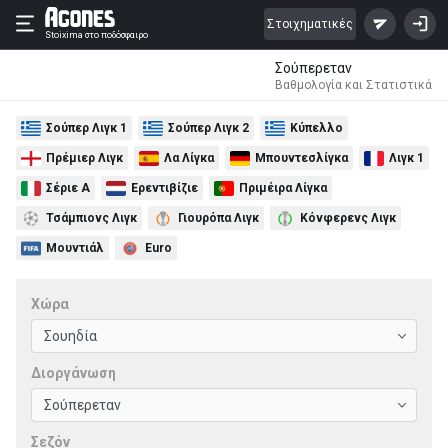
Στοιχηματικές
Stoixima
στο ποδόσφαιρο
Σούπερεταν
Βαθμολογία και Στατιστικά
Σούπερ Λιγκ 1
Σούπερ Λιγκ 2
Κύπελλο
Πρέμιερ Λιγκ
Λα Λίγκα
Μπουντεσλίγκα
Λιγκ 1
Σέριε Α
Ερεντιβίζιε
Πριμέιρα Λίγκα
Τσάμπιονς Λιγκ
Γιουρόπα Λιγκ
Κόνφερενς Λιγκ
Μουντιάλ
Euro
Χώρα
Διοργάνωση
Σεζόν