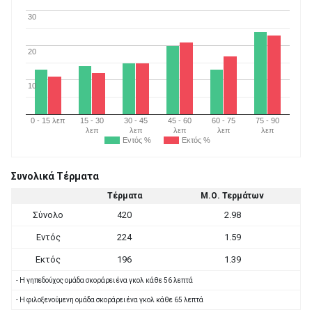
30
20
10
0 - 15 λεπ
15 - 30
30 - 45
45 - 60
60 - 75
75 - 90
λεπ
λεπ
λεπ
λεπ
λεπ
Εντός %
Εκτός %
Συνολικά Τέρματα
Τέρματα
Μ.Ο. Τερμάτων
Σύνολο
420
2.98
Εντός
224
1.59
Εκτός
196
1.39
- Η γηπεδούχος ομάδα σκοράρει ένα γκολ κάθε 56 λεπτά
- Η φιλοξενούμενη ομάδα σκοράρει ένα γκολ κάθε 65 λεπτά