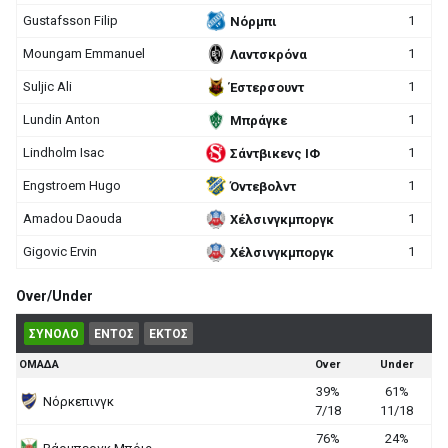
Gustafsson Filip
1
Νόρμπι
Moungam Emmanuel
1
Λαντσκρόνα
Suljic Ali
1
Έστερσουντ
Lundin Anton
1
Μπράγκε
Lindholm Isac
1
Σάντβικενς ΙΦ
Engstroem Hugo
1
Όντεβολντ
Amadou Daouda
1
Χέλσινγκμποργκ
Gigovic Ervin
1
Χέλσινγκμποργκ
Over/Under
ΣΥΝΟΛΟ
ΕΝΤΟΣ
ΕΚΤΟΣ
ΟΜΑΔΑ
Over
Under
39%
61%
Νόρκεπινγκ
7/18
11/18
76%
24%