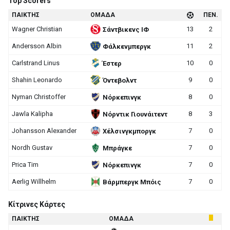
Top Scorers
ΠΑΙΚΤΗΣ
ΟΜΑΔΑ
ΠΕΝ.
Wagner Christian
13
2
Σάντβικενς ΙΦ
Andersson Albin
11
2
Φάλκενμπεργκ
Carlstrand Linus
10
0
Έστερ
Shahin Leonardo
9
0
Όντεβολντ
Nyman Christoffer
8
0
Νόρκεπινγκ
Jawla Kalipha
8
3
Νόρντικ Γιουνάιτεντ
Johansson Alexander
7
0
Χέλσινγκμποργκ
Nordh Gustav
7
0
Μπράγκε
Prica Tim
7
0
Νόρκεπινγκ
Aerlig Willhelm
7
0
Βάρμπεργκ Μπόις
Κίτρινες Κάρτες
ΠΑΙΚΤΗΣ
ΟΜΑΔΑ