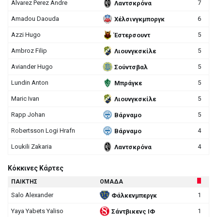
Alvarez Perez Andre
7
Λαντσκρόνα
Amadou Daouda
6
Χέλσινγκμποργκ
Azzi Hugo
5
Έστερσουντ
Ambroz Filip
5
Λιουνγκσκίλε
Aviander Hugo
5
Σούντσβαλ
Lundin Anton
5
Μπράγκε
Maric Ivan
5
Λιουνγκσκίλε
Rapp Johan
5
Βάρναμο
Robertsson Logi Hrafn
4
Βάρναμο
Loukili Zakaria
4
Λαντσκρόνα
Κόκκινες Κάρτες
ΠΑΙΚΤΗΣ
ΟΜΑΔΑ
Salo Alexander
1
Φάλκενμπεργκ
Yaya Yabets Yaliso
1
Σάντβικενς ΙΦ