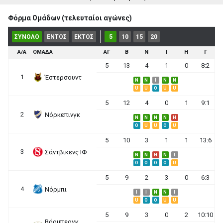
Φόρμα Ομάδων (τελευταίοι αγώνες)
ΣΥΝΟΛΟ
ΕΝΤΟΣ
ΕΚΤΟΣ
5
10
15
20
Α/Α
ΟΜΑΔΑ
ΑΓ
Β
Ν
Ι
Η
Γ
5
13
4
1
0
8:2
1
Έστερσουντ
N
N
I
N
N
U
U
O
U
U
5
12
4
0
1
9:1
2
Νόρκεπινγκ
N
N
N
N
H
O
U
U
O
U
5
10
3
1
1
13:6
3
Σάντβικενς ΙΦ
N
N
H
N
I
O
O
O
O
U
5
9
2
3
0
6:3
4
Νόρμπι
I
I
N
N
I
U
O
O
U
U
5
9
3
0
2
10:10
Βάρμπεργκ