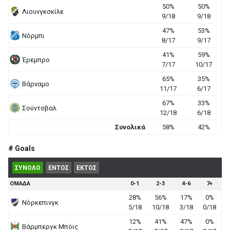
50%
50%
Λιουνγκσκίλε
9/18
9/18
47%
53%
Νόρμπι
8/17
9/17
41%
59%
Έρεμπρο
7/17
10/17
65%
35%
Βάρναμο
11/17
6/17
67%
33%
Σούντσβαλ
12/18
6/18
Συνολικά
58%
42%
# Goals
ΣΥΝΟΛΟ
ΕΝΤΟΣ
ΕΚΤΟΣ
ΟΜΑΔΑ
0-1
2-3
4-6
7+
28%
56%
17%
0%
Νόρκεπινγκ
5/18
10/18
3/18
0/18
12%
41%
47%
0%
Βάρμπεργκ Μπόις