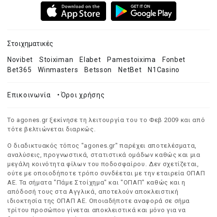
Στοιχηματικές
Novibet
Stoiximan
Elabet
Pamestoixima
Fonbet
Bet365
Winmasters
Betsson
NetBet
N1Casino
Επικοινωνία
•
Όροι χρήσης
Το agones.gr ξεκίνησε τη λειτουργία του το Φεβ 2009 και από
τότε βελτιώνεται διαρκώς.
Ο διαδικτυακός τόπος "agones.gr" παρέχει αποτελέσματα,
αναλύσεις, προγνωστικά, στατιστικά ομάδων καθώς και μια
μεγάλη κοινότητα φίλων του ποδοσφαίρου. Δεν σχετίζεται,
ούτε με οποιοδήποτε τρόπο συνδέεται με την εταιρεία ΟΠΑΠ
ΑΕ. Τα σήματα "Πάμε Στοίχημα" και "ΟΠΑΠ" καθώς και η
απόδοσή τους στα Αγγλικά, αποτελούν αποκλειστική
ιδιοκτησία της ΟΠΑΠ ΑΕ. Οποιαδήποτε αναφορά σε σήμα
τρίτου προσώπου γίνεται αποκλειστικά και μόνο για να