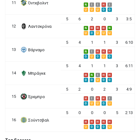
11
Όντεβολντ
N
I
I
H
I
U
U
U
O
O
5
6
2
0
3
3:5
12
Λαντσκρόνα
N
H
H
H
N
U
O
U
U
U
5
4
1
1
3
6:10
13
Βάρναμο
N
I
H
H
H
O
U
O
U
O
5
4
1
1
3
6:11
14
Μπράγκε
H
N
I
H
H
O
O
U
O
O
5
2
0
2
3
4:9
15
Έρεμπρο
H
I
H
H
I
O
U
U
O
U
5
0
0
0
5
2:13
16
Σούντσβαλ
H
H
H
H
H
U
O
O
O
U