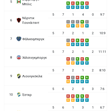
5
N
H
N
N
H
Μπόις
O
O
O
O
O
5
7
1
4
0
9:7
Νόρντικ
6
I
I
I
N
I
Γιουνάιτεντ
U
O
U
U
O
5
7
2
1
2
10:9
7
Φάλκενμπεργκ
I
H
N
H
N
U
O
O
O
O
5
7
2
1
2
11:11
8
Χέλσινγκμποργκ
H
I
N
H
N
U
U
O
O
O
5
7
2
1
2
8:10
9
Λιουνγκσκίλε
H
I
H
N
N
U
O
O
O
O
5
6
2
0
3
7:6
10
Έστερ
H
H
N
N
H
U
U
O
O
O
5
6
1
3
1
6:7