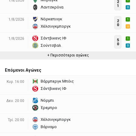
1/8/2026
1
2
1
Λαντσκρόνα
O
Νόρκεπινγκ
1/8/2026
1
2
0
Χέλσινγκμποργκ
U
Σάντβικενς ΙΦ
1/8/2026
1
5
0
Σούντσβαλ
O
+ Περισσότεροι αγώνες
Επόμενοι Αγώνες
Βάρμπεργκ Μπόις
Κυρ. 16:00
Σάντβικενς ΙΦ
Νόρμπι
Δευ. 20:00
Έρεμπρο
Χέλσινγκμποργκ
Τρί. 20:00
Βάρναμο