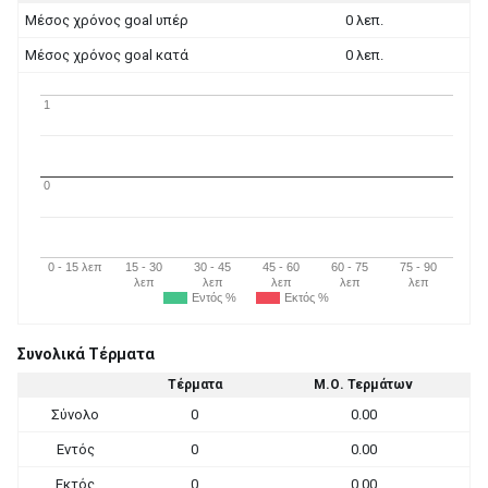
Μέσος χρόνος goal υπέρ
0 λεπ.
Μέσος χρόνος goal κατά
0 λεπ.
1
0
0 - 15 λεπ
15 - 30
30 - 45
45 - 60
60 - 75
75 - 90
λεπ
λεπ
λεπ
λεπ
λεπ
Εντός %
Εκτός %
Συνολικά Τέρματα
Τέρματα
Μ.Ο. Τερμάτων
Σύνολο
0
0.00
Εντός
0
0.00
Εκτός
0
0.00