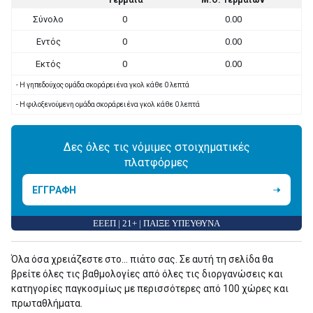
Τέρματα
Μ.Ο. Τερμάτων
Σύνολο
0
0.00
Εντός
0
0.00
Εκτός
0
0.00
- Η γηπεδούχος ομάδα σκοράρει ένα γκολ κάθε 0 λεπτά
- Η φιλοξενούμενη ομάδα σκοράρει ένα γκολ κάθε 0 λεπτά
Δες όλες τις νόμιμες στοιχηματικές
πλατφόρμες
ΕΓΓΡΑΦΗ
ΕΕΕΠ | 21+ | ΠΑΙΞΕ ΥΠΕΥΘΥΝΑ
Όλα όσα χρειάζεστε στο... πιάτο σας. Σε αυτή τη σελίδα θα
βρείτε όλες τις βαθμολογίες από όλες τις διοργανώσεις και
κατηγορίες παγκοσμίως με περισσότερες από 100 χώρες και
πρωταθλήματα.