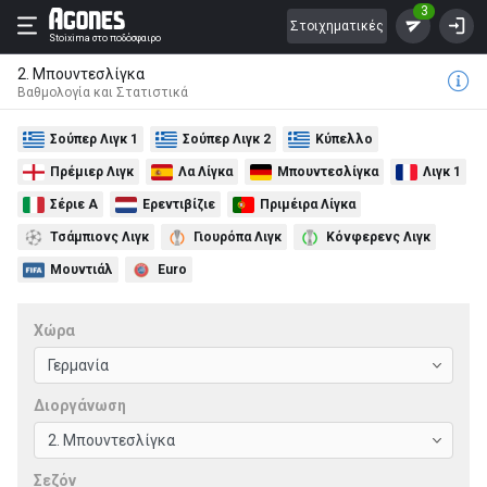
3
Στοιχηματικές
Stoixima
στο ποδόσφαιρο
2. Μπουντεσλίγκα
Βαθμολογία και Στατιστικά
Σούπερ Λιγκ 1
Σούπερ Λιγκ 2
Κύπελλο
Πρέμιερ Λιγκ
Λα Λίγκα
Μπουντεσλίγκα
Λιγκ 1
Σέριε Α
Ερεντιβίζιε
Πριμέιρα Λίγκα
Τσάμπιονς Λιγκ
Γιουρόπα Λιγκ
Κόνφερενς Λιγκ
Μουντιάλ
Euro
Χώρα
Διοργάνωση
Σεζόν