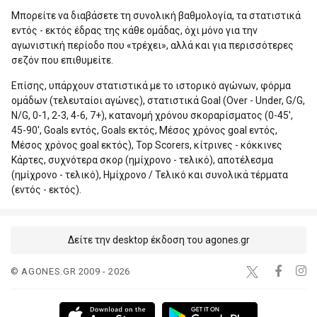
Μπορείτε να διαβάσετε τη συνολική βαθμολογία, τα στατιστικά
εντός - εκτός έδρας της κάθε ομάδας, όχι μόνο για την
αγωνιστική περίοδο που «τρέχει», αλλά και για περισσότερες
σεζόν που επιθυμείτε.
Επίσης, υπάρχουν στατιστικά με το ιστορικό αγώνων, φόρμα
ομάδων (τελευταίοι αγώνες), στατιστικά Goal (Over - Under, G/G,
N/G, 0-1, 2-3, 4-6, 7+), κατανομή χρόνου σκοραρίσματος (0-45',
45-90', Goals εντός, Goals εκτός, Μέσος χρόνος goal εντός,
Μέσος χρόνος goal εκτός), Top Scorers, κίτρινες - κόκκινες
Κάρτες, συχνότερα σκορ (ημίχρονο - τελικό), αποτέλεσμα
(ημίχρονο - τελικό), Ημίχρονο / Τελικό και συνολικά τέρματα
(εντός - εκτός).
Δείτε την desktop έκδοση του agones.gr
© AGONES.GR 2009 - 2026