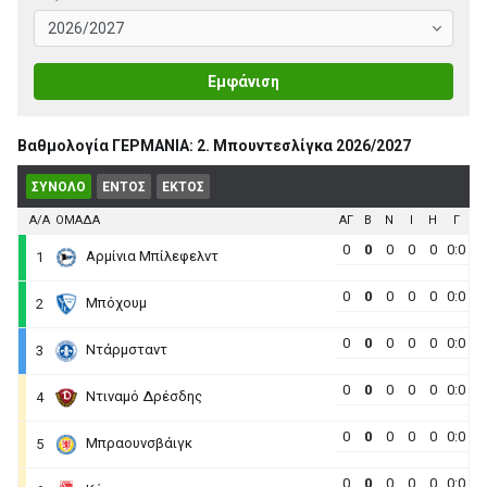
Εμφάνιση
Βαθμολογία ΓΕΡΜΑΝΙΑ: 2. Μπουντεσλίγκα 2026/2027
ΣΥΝΟΛΟ
ΕΝΤΟΣ
ΕΚΤΟΣ
Α/Α
ΟΜΑΔΑ
ΑΓ
B
N
I
H
Γ
0
0
0
0
0
0:0
Αρμίνια Μπίλεφελντ
1
0
0
0
0
0
0:0
Μπόχουμ
2
0
0
0
0
0
0:0
Ντάρμσταντ
3
0
0
0
0
0
0:0
Ντιναμό Δρέσδης
4
0
0
0
0
0
0:0
Μπραουνσβάιγκ
5
0
0
0
0
0
0:0