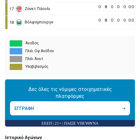
0
0
0
0
0
0:0
Ζανκτ Πάουλι
17
0
0
0
0
0
0:0
Βόλφσμπουργκ
18
Άνοδος
Πλέι Οφ Ανόδου
Πλέι Άουτ
Υποβιβασμός
Δες όλες τις νόμιμες στοιχηματικές
πλατφόρμες
ΕΓΓΡΑΦΗ
ΕΕΕΠ | 21+ | ΠΑΙΞΕ ΥΠΕΥΘΥΝΑ
Ιστορικό Αγώνων