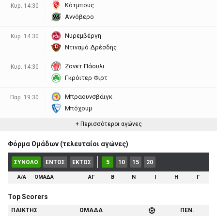
Κότμπους
Κυρ. 14:30
Αννόβερο
Νυρεμβέργη
Κυρ. 14:30
Ντιναμό Δρέσδης
Ζανκτ Πάουλι
Κυρ. 14:30
Γκρόιτερ Φιρτ
Μπραουνσβάιγκ
Παρ. 19:30
Μπόχουμ
+ Περισσότεροι αγώνες
Φόρμα Ομάδων (τελευταίοι αγώνες)
ΣΥΝΟΛΟ
ΕΝΤΟΣ
ΕΚΤΟΣ
5
10
15
20
Α/Α
ΟΜΑΔΑ
ΑΓ
Β
Ν
Ι
Η
Γ
Top Scorers
ΠΑΙΚΤΗΣ
ΟΜΑΔΑ
ΠΕΝ.