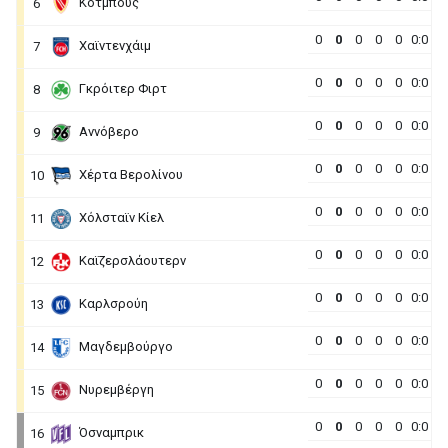
Κότμπους
6
0
0
0
0
0
0:0
Χαϊντενχάιμ
7
0
0
0
0
0
0:0
Γκρόιτερ Φιρτ
8
0
0
0
0
0
0:0
Αννόβερο
9
0
0
0
0
0
0:0
Χέρτα Βερολίνου
10
0
0
0
0
0
0:0
Χόλσταϊν Κίελ
11
0
0
0
0
0
0:0
Καϊζερσλάουτερν
12
0
0
0
0
0
0:0
Καρλσρούη
13
0
0
0
0
0
0:0
Μαγδεμβούργο
14
0
0
0
0
0
0:0
Νυρεμβέργη
15
0
0
0
0
0
0:0
Όσναμπρικ
16