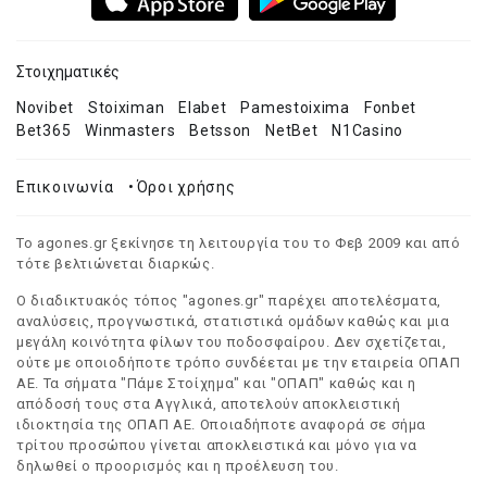
Στοιχηματικές
Novibet
Stoiximan
Elabet
Pamestoixima
Fonbet
Bet365
Winmasters
Betsson
NetBet
N1Casino
Επικοινωνία
•
Όροι χρήσης
Το agones.gr ξεκίνησε τη λειτουργία του το Φεβ 2009 και από
τότε βελτιώνεται διαρκώς.
Ο διαδικτυακός τόπος "agones.gr" παρέχει αποτελέσματα,
αναλύσεις, προγνωστικά, στατιστικά ομάδων καθώς και μια
μεγάλη κοινότητα φίλων του ποδοσφαίρου. Δεν σχετίζεται,
ούτε με οποιοδήποτε τρόπο συνδέεται με την εταιρεία ΟΠΑΠ
ΑΕ. Τα σήματα "Πάμε Στοίχημα" και "ΟΠΑΠ" καθώς και η
απόδοσή τους στα Αγγλικά, αποτελούν αποκλειστική
ιδιοκτησία της ΟΠΑΠ ΑΕ. Οποιαδήποτε αναφορά σε σήμα
τρίτου προσώπου γίνεται αποκλειστικά και μόνο για να
δηλωθεί ο προορισμός και η προέλευση του.