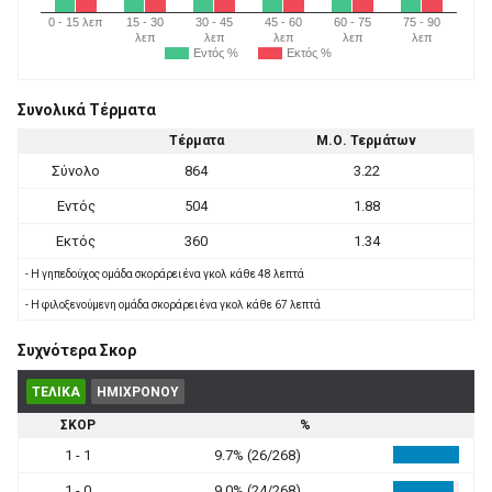
0 - 15 λεπ
15 - 30
30 - 45
45 - 60
60 - 75
75 - 90
λεπ
λεπ
λεπ
λεπ
λεπ
Εντός %
Εκτός %
Συνολικά Τέρματα
Τέρματα
Μ.Ο. Τερμάτων
Σύνολο
864
3.22
Εντός
504
1.88
Εκτός
360
1.34
- Η γηπεδούχος ομάδα σκοράρει ένα γκολ κάθε 48 λεπτά
- Η φιλοξενούμενη ομάδα σκοράρει ένα γκολ κάθε 67 λεπτά
Συχνότερα Σκορ
ΤΕΛΙΚΑ
ΗΜΙΧΡΟΝΟΥ
ΣΚΟΡ
%
1 - 1
9.7% (26/268)
1 - 0
9.0% (24/268)