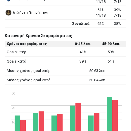
11/18
7/18
61%
39%
Ατλάντα Γιουνάιτεντ
11/18
7/18
Συνολικά
62%
38%
Κατανομή Χρονου Σκοραρίσματος
Χρόνοι σκοραρίσματος
0-45 λεπ.
45-90 λεπ.
Goals υπέρ
41%
59%
Goals κατά
39%
61%
Μέσος χρόνος goal υπέρ
50.63 λεπ.
Μέσος χρόνος goal κατά
50.84 λεπ.
30
20
10