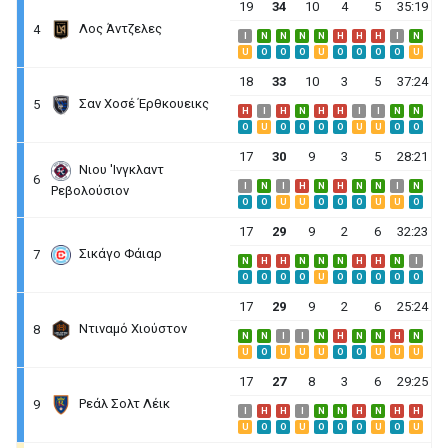
19
34
10
4
5
35:19
Λος Άντζελες
4
I
N
N
N
N
H
H
H
I
N
U
O
O
O
U
O
O
O
O
U
18
33
10
3
5
37:24
Σαν Χοσέ Έρθκουεικς
5
H
I
H
N
H
H
I
I
N
N
O
U
O
O
O
O
U
U
O
O
17
30
9
3
5
28:21
Νιου 'Ινγκλαντ
6
I
N
I
H
N
H
N
N
I
N
Ρεβολούσιον
O
O
U
U
O
O
O
U
U
O
17
29
9
2
6
32:23
Σικάγο Φάιαρ
7
N
H
H
N
N
N
H
H
N
I
O
O
O
O
U
O
O
O
O
O
17
29
9
2
6
25:24
Ντιναμό Χιούστον
8
N
N
I
I
N
H
N
N
H
N
U
O
U
U
U
O
O
U
U
U
17
27
8
3
6
29:25
Ρεάλ Σολτ Λέικ
9
I
H
H
I
N
N
H
N
H
H
U
O
O
U
O
O
O
U
O
U