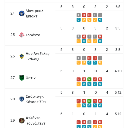
5
3
0
3
2
6:8
Μόντρεαλ
24
I
H
H
I
I
Ίμπακτ
O
U
U
U
O
5
3
0
3
2
3:5
25
Τορόντο
I
H
I
I
H
U
O
U
U
O
5
3
0
3
2
3:8
Λος Άντζελες
26
I
I
H
H
I
Γκάλαξι
U
U
O
O
U
5
3
1
0
4
4:10
27
Όστιν
H
H
N
H
H
U
O
O
O
O
5
3
1
0
4
5:12
Σπόρτινγκ
28
H
H
N
H
H
Κάνσας Σίτι
U
O
O
O
O
5
1
0
1
4
5:12
Ατλάντα
29
H
H
I
H
H
Γιουνάιτεντ
O
O
O
U
U