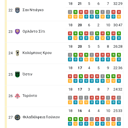
18
21
5
6
7
32:29
Σαν Ντιέγκο
22
I
N
H
H
I
N
I
I
H
H
U
U
U
O
O
O
U
O
O
U
18
20
6
2
10
30:47
Ορλάντο Σίτι
23
H
N
N
H
I
N
H
N
H
N
O
U
O
O
U
O
U
O
O
O
18
20
5
5
8
26:28
Κολόμπους Κρου
24
I
N
H
N
I
H
H
H
N
N
O
O
O
U
U
O
O
O
U
O
18
17
4
5
9
22:36
Όστιν
25
H
H
N
H
H
H
I
N
N
H
U
O
O
O
O
O
O
U
U
O
18
17
3
8
7
24:32
Τορόντο
26
I
H
I
I
H
H
H
I
H
I
U
O
U
U
O
O
O
U
O
O
18
16
4
4
10
25:33
Φιλαδέλφεια Γιούνιον
27
N
N
N
H
I
H
H
I
H
I
O
U
O
O
U
O
O
U
U
O