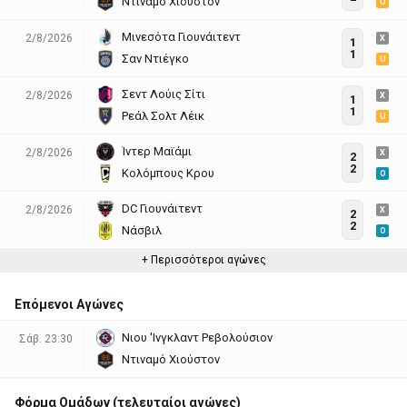
Ντιναμό Χιούστον
U
Μινεσότα Γιουνάιτεντ
2/8/2026
X
1
1
Σαν Ντιέγκο
U
Σεντ Λούις Σίτι
2/8/2026
X
1
1
Ρεάλ Σολτ Λέικ
U
Ίντερ Μαϊάμι
2/8/2026
X
2
2
Κολόμπους Κρου
O
DC Γιουνάιτεντ
2/8/2026
X
2
2
Νάσβιλ
O
+ Περισσότεροι αγώνες
Επόμενοι Αγώνες
Νιου 'Ινγκλαντ Ρεβολούσιον
Σάβ. 23:30
Ντιναμό Χιούστον
Φόρμα Ομάδων (τελευταίοι αγώνες)