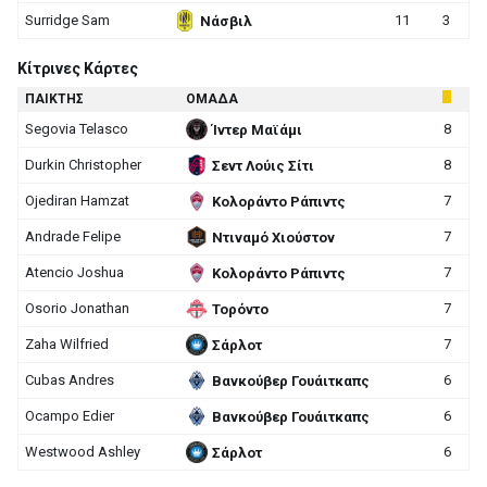
Surridge Sam
11
3
Νάσβιλ
Κίτρινες Κάρτες
ΠΑΙΚΤΗΣ
ΟΜΑΔΑ
Segovia Telasco
8
Ίντερ Μαϊάμι
Durkin Christopher
8
Σεντ Λούις Σίτι
Ojediran Hamzat
7
Κολοράντο Ράπιντς
Andrade Felipe
7
Ντιναμό Χιούστον
Atencio Joshua
7
Κολοράντο Ράπιντς
Osorio Jonathan
7
Τορόντο
Zaha Wilfried
7
Σάρλοτ
Cubas Andres
6
Βανκούβερ Γουάιτκαπς
Ocampo Edier
6
Βανκούβερ Γουάιτκαπς
Westwood Ashley
6
Σάρλοτ