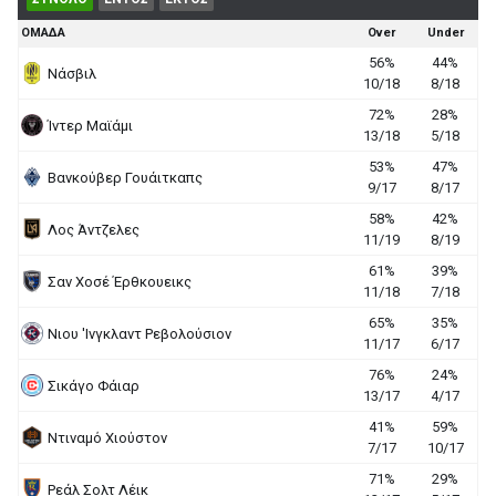
ΟΜΑΔΑ
Over
Under
56%
44%
Νάσβιλ
10/18
8/18
72%
28%
Ίντερ Μαϊάμι
13/18
5/18
53%
47%
Βανκούβερ Γουάιτκαπς
9/17
8/17
58%
42%
Λος Άντζελες
11/19
8/19
61%
39%
Σαν Χοσέ Έρθκουεικς
11/18
7/18
65%
35%
Νιου 'Ινγκλαντ Ρεβολούσιον
11/17
6/17
76%
24%
Σικάγο Φάιαρ
13/17
4/17
41%
59%
Ντιναμό Χιούστον
7/17
10/17
71%
29%
Ρεάλ Σολτ Λέικ