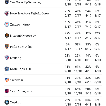
Σαν Χοσέ Έρθκουεικς
3/18
6/18
9/18
0/18
29%
41%
24%
6%
Νιου 'Ινγκλαντ Ρεβολούσιον
5/17
7/17
4/17
1/17
18%
41%
41%
0%
Σικάγο Φάιαρ
3/17
7/17
7/17
0/17
29%
47%
12%
12%
Ντιναμό Χιούστον
5/17
8/17
2/17
2/17
6%
59%
35%
0%
Ρεάλ Σολτ Λέικ
1/17
10/17
6/17
0/17
28%
22%
44%
6%
Ντάλας
5/18
4/18
8/18
1/18
11%
61%
22%
6%
Νιου Γιόρκ Σίτι
2/18
11/18
4/18
1/18
11%
22%
33%
33%
Σινσινάτι
2/18
4/18
6/18
6/18
17%
56%
28%
0%
Σεντ Λούις Σίτι
3/18
10/18
5/18
0/18
22%
39%
33%
6%
Σάρλοτ
4/18
7/18
6/18
1/18