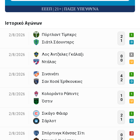
ΕΕΕΠ | 21+ | ΠΑΙΞΕ ΥΠΕΥΘΥΝΑ
Ιστορικό Αγώνων
Πόρτλαντ Τίμπερς
2/8/2026
1
2
1
Σιάτλ Σάουντερς
O
Λος Άντζελες Γκάλαξι
2/8/2026
X
0
0
Ντάλας
U
Σινσινάτι
2/8/2026
1
4
2
Σαν Χοσέ Έρθκουεικς
O
Κολοράντο Ράπιντς
2/8/2026
1
1
0
Όστιν
U
Σικάγο Φάιαρ
2/8/2026
1
2
1
Σάρλοτ
O
Σπόρτινγκ Κάνσας Σίτι
2/8/2026
2
0
2