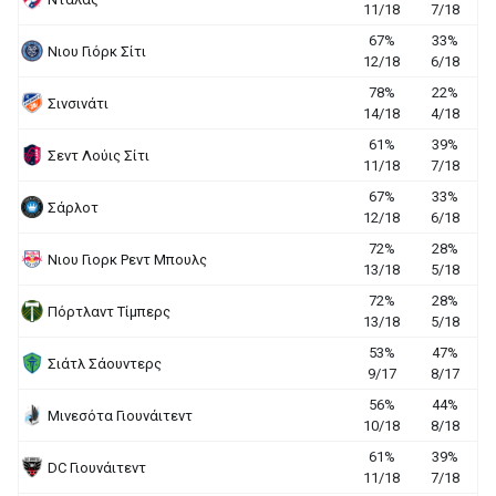
11/18
7/18
67%
33%
Νιου Γιόρκ Σίτι
12/18
6/18
78%
22%
Σινσινάτι
14/18
4/18
61%
39%
Σεντ Λούις Σίτι
11/18
7/18
67%
33%
Σάρλοτ
12/18
6/18
72%
28%
Νιου Γιορκ Ρεντ Μπουλς
13/18
5/18
72%
28%
Πόρτλαντ Τίμπερς
13/18
5/18
53%
47%
Σιάτλ Σάουντερς
9/17
8/17
56%
44%
Μινεσότα Γιουνάιτεντ
10/18
8/18
61%
39%
DC Γιουνάιτεντ
11/18
7/18