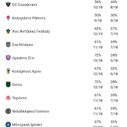
56%
44%
DC Γιουνάιτεντ
10/18
8/18
50%
50%
Κολοράντο Ράπιντς
9/18
9/18
63%
37%
Λος Άντζελες Γκάλαξι
12/19
7/19
61%
39%
Σαν Ντιέγκο
11/18
7/18
72%
28%
Ορλάντο Σίτι
13/18
5/18
67%
33%
Κολόμπους Κρου
12/18
6/18
72%
28%
Όστιν
13/18
5/18
61%
39%
Τορόντο
11/18
7/18
61%
39%
Φιλαδέλφεια Γιούνιον
11/18
7/18
67%
33%
Μόντρεαλ Ίμπακτ