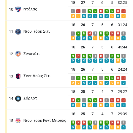
18
27
7
6
5
32:25
Ντάλας
10
I
H
I
N
N
H
N
N
H
H
U
U
O
O
O
O
O
U
O
U
18
26
7
5
6
31:24
Νιου Γιόρκ Σίτι
11
I
N
N
H
I
N
N
H
H
I
U
O
O
O
U
U
O
U
U
O
18
26
7
5
6
45:44
Σινσινάτι
12
N
H
N
N
I
H
I
N
N
I
O
O
O
O
O
O
O
O
U
O
18
26
7
5
6
24:24
Σεντ Λούις Σίτι
13
I
N
N
N
N
I
N
N
H
H
U
U
O
O
O
U
O
U
U
O
18
25
7
4
7
29:27
Σάρλοτ
14
H
N
I
N
N
H
I
H
H
H
O
U
O
U
O
U
O
U
O
O
18
25
7
4
7
29:39
Νιου Γιορκ Ρεντ Μπουλς
15
N
H
H
N
I
N
N
H
H
I
O
U
O
O
U
O
O
U
U
O