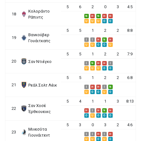
5
6
2
0
3
4:5
Κολοράντο
18
N
H
N
H
H
Ράπιντς
U
U
U
O
O
5
5
1
2
2
8:8
Βανκούβερ
19
I
I
H
N
H
Γουάιτκαπς
U
U
O
O
U
5
5
1
2
2
7:9
20
Σαν Ντιέγκο
I
N
H
H
I
U
U
U
O
O
5
5
1
2
2
6:8
21
Ρεάλ Σολτ Λέικ
I
H
H
I
N
U
O
O
U
O
5
4
1
1
3
8:13
Σαν Χοσέ
22
H
I
H
N
H
Έρθκουεικς
O
U
O
O
O
5
3
0
3
2
4:6
Μινεσότα
23
I
I
H
I
H
Γιουνάιτεντ
U
U
O
U
O