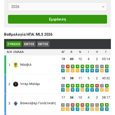
Εμφάνιση
Βαθμολογία ΗΠΑ: MLS 2026
ΣΥΝΟΛΟ
ΕΝΤΟΣ
ΕΚΤΟΣ
Α/Α
ΟΜΑΔΑ
ΑΓ
B
N
I
H
Γ
18
40
12
4
2
35:14
Νάσβιλ
1
I
H
N
N
N
N
N
I
I
N
O
U
U
U
O
O
O
O
U
O
18
38
11
5
2
45:32
Ίντερ Μαϊάμι
2
I
N
N
N
N
N
N
H
I
N
O
U
O
O
U
O
O
O
U
U
17
34
10
4
3
38:17
Βανκούβερ Γουάιτκαπς
3
I
I
H
N
H
N
I
I
N
N
U
U
O
O
U
O
U
U
O
O