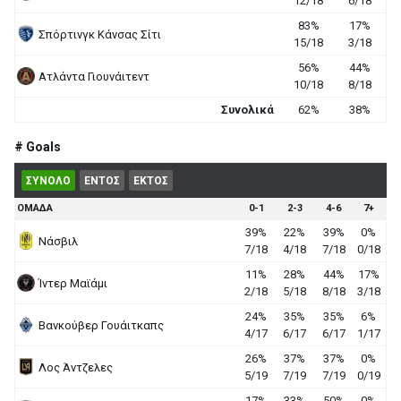
12/18
6/18
83%
17%
Σπόρτινγκ Κάνσας Σίτι
15/18
3/18
56%
44%
Ατλάντα Γιουνάιτεντ
10/18
8/18
Συνολικά
62%
38%
# Goals
ΣΥΝΟΛΟ
ΕΝΤΟΣ
ΕΚΤΟΣ
ΟΜΑΔΑ
0-1
2-3
4-6
7+
39%
22%
39%
0%
Νάσβιλ
7/18
4/18
7/18
0/18
11%
28%
44%
17%
Ίντερ Μαϊάμι
2/18
5/18
8/18
3/18
24%
35%
35%
6%
Βανκούβερ Γουάιτκαπς
4/17
6/17
6/17
1/17
26%
37%
37%
0%
Λος Άντζελες
5/19
7/19
7/19
0/19
17%
33%
50%
0%