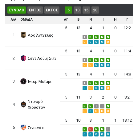
ΣΥΝΟΛΟ
ΕΝΤΟΣ
ΕΚΤΟΣ
5
10
15
20
Α/Α
ΟΜΑΔΑ
ΑΓ
Β
Ν
Ι
Η
Γ
5
13
4
1
0
12:2
1
Λος Άντζελες
I
N
N
N
N
U
O
O
O
U
5
13
4
1
0
11:4
2
Σεντ Λούις Σίτι
I
N
N
N
N
U
U
O
O
O
5
13
4
1
0
14:8
3
Ίντερ Μαϊάμι
I
N
N
N
N
O
U
O
O
U
5
11
3
2
0
8:2
Ντιναμό
4
N
N
I
I
N
Χιούστον
U
O
U
U
U
5
10
3
1
1
18:12
5
Σινσινάτι
N
H
N
N
I
O
O
O
O
O