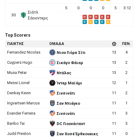
5
0
0
0
5
3:12
Σιάτλ
30
H
H
H
H
H
Σάουντερς
O
U
O
O
U
Top Scorers
ΠΑΙΚΤΗΣ
ΟΜΑΔΑ
ΠΕΝ.
Fernandez Nicolas
13
4
Νιου Γιόρκ Σίτι
Cuypers Hugo
13
2
Σικάγο Φάιαρ
Musa Petar
13
2
Ντάλας
Messi Lionel
12
1
Ίντερ Μαϊάμι
Denkey Kevin
11
2
Σινσινάτι
Ingvartsen Marcus
11
1
Σαν Ντιέγκο
Evander Ferreira
11
3
Σινσινάτι
Baribo Tai
11
3
DC Γιουνάιτεντ
Judd Preston
11
0
Σαν Χοσέ Έρθκουεικς