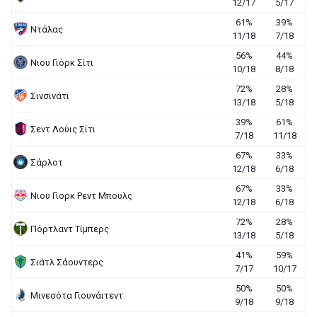
12/17
5/17
61%
39%
Ντάλας
11/18
7/18
56%
44%
Νιου Γιόρκ Σίτι
10/18
8/18
72%
28%
Σινσινάτι
13/18
5/18
39%
61%
Σεντ Λούις Σίτι
7/18
11/18
67%
33%
Σάρλοτ
12/18
6/18
67%
33%
Νιου Γιορκ Ρεντ Μπουλς
12/18
6/18
72%
28%
Πόρτλαντ Τίμπερς
13/18
5/18
41%
59%
Σιάτλ Σάουντερς
7/17
10/17
50%
50%
Μινεσότα Γιουνάιτεντ
9/18
9/18