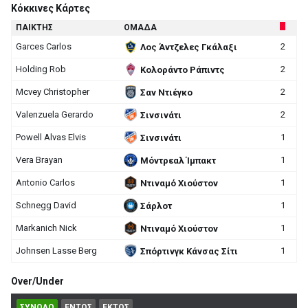
Κόκκινες Κάρτες
ΠΑΙΚΤΗΣ
ΟΜΑΔΑ
Garces Carlos
2
Λος Άντζελες Γκάλαξι
Holding Rob
2
Κολοράντο Ράπιντς
Mcvey Christopher
2
Σαν Ντιέγκο
Valenzuela Gerardo
2
Σινσινάτι
Powell Alvas Elvis
1
Σινσινάτι
Vera Brayan
1
Μόντρεαλ Ίμπακτ
Antonio Carlos
1
Ντιναμό Χιούστον
Schnegg David
1
Σάρλοτ
Markanich Nick
1
Ντιναμό Χιούστον
Johnsen Lasse Berg
1
Σπόρτινγκ Κάνσας Σίτι
Over/Under
ΣΥΝΟΛΟ
ΕΝΤΟΣ
ΕΚΤΟΣ