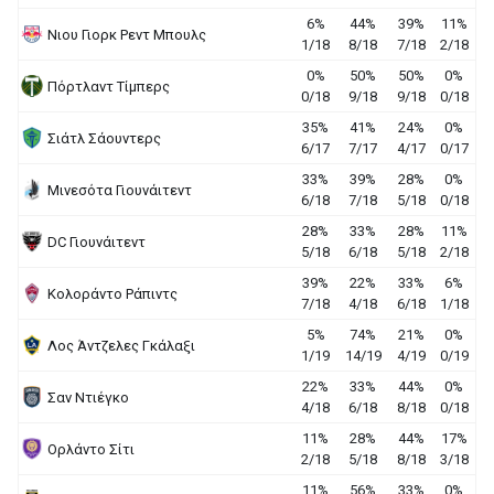
6%
44%
39%
11%
Νιου Γιορκ Ρεντ Μπουλς
1/18
8/18
7/18
2/18
0%
50%
50%
0%
Πόρτλαντ Τίμπερς
0/18
9/18
9/18
0/18
35%
41%
24%
0%
Σιάτλ Σάουντερς
6/17
7/17
4/17
0/17
33%
39%
28%
0%
Μινεσότα Γιουνάιτεντ
6/18
7/18
5/18
0/18
28%
33%
28%
11%
DC Γιουνάιτεντ
5/18
6/18
5/18
2/18
39%
22%
33%
6%
Κολοράντο Ράπιντς
7/18
4/18
6/18
1/18
5%
74%
21%
0%
Λος Άντζελες Γκάλαξι
1/19
14/19
4/19
0/19
22%
33%
44%
0%
Σαν Ντιέγκο
4/18
6/18
8/18
0/18
11%
28%
44%
17%
Ορλάντο Σίτι
2/18
5/18
8/18
3/18
11%
56%
33%
0%