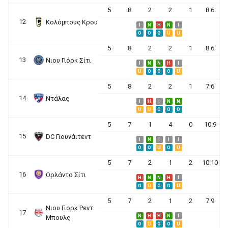
5
8
2
2
1
8:6
12
Κολόμπους Κρου
I
N
H
N
I
O
O
O
U
U
5
8
2
2
1
8:6
13
Νιου Γιόρκ Σίτι
I
N
N
H
I
U
O
O
O
U
5
8
2
2
1
7:6
14
Ντάλας
I
H
I
N
N
U
U
O
O
O
5
7
1
4
0
10:9
15
DC Γιουνάιτεντ
I
N
I
I
I
O
O
U
O
U
5
7
2
1
2
10:10
16
Ορλάντο Σίτι
H
N
N
H
I
O
U
O
O
U
5
7
2
1
2
7:9
Νιου Γιορκ Ρεντ
17
N
H
H
N
I
Μπουλς
O
U
O
O
U