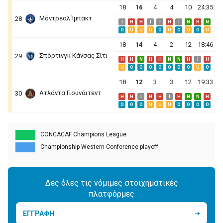
18
16
4
4
10
24:35
Μόντρεαλ Ίμπακτ
28
I
H
H
I
I
H
I
N
H
N
O
U
U
U
O
U
O
U
O
U
18
14
4
2
12
18:46
Σπόρτινγκ Κάνσας Σίτι
29
H
H
N
H
H
N
N
H
I
H
U
O
O
O
O
O
O
O
U
O
18
12
3
3
12
19:33
Ατλάντα Γιουνάιτεντ
30
H
H
I
H
H
I
H
N
N
H
O
O
O
U
U
U
O
O
O
O
CONCACAF Champions League
Championship Western Conference playoff
Δες όλες τις νόμιμες στοιχηματικές
πλατφόρμες
ΕΓΓΡΑΦΗ