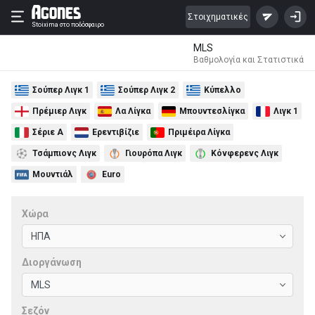
Στοιχηματικές
Stoixima
στο ποδόσφαιρο
MLS
Βαθμολογία και Στατιστικά
Σούπερ Λιγκ 1
Σούπερ Λιγκ 2
Κύπελλο
Πρέμιερ Λιγκ
Λα Λίγκα
Μπουντεσλίγκα
Λιγκ 1
Σέριε Α
Ερεντιβίζιε
Πριμέιρα Λίγκα
Τσάμπιονς Λιγκ
Γιουρόπα Λιγκ
Κόνφερενς Λιγκ
Μουντιάλ
Euro
Χώρα
Διοργάνωση
Σεζόν