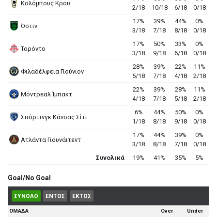
Κολόμπους Κρου
2/18
10/18
6/18
0/18
17%
39%
44%
0%
Όστιν
3/18
7/18
8/18
0/18
17%
50%
33%
0%
Τορόντο
3/18
9/18
6/18
0/18
28%
39%
22%
11%
Φιλαδέλφεια Γιούνιον
5/18
7/18
4/18
2/18
22%
39%
28%
11%
Μόντρεαλ Ίμπακτ
4/18
7/18
5/18
2/18
6%
44%
50%
0%
Σπόρτινγκ Κάνσας Σίτι
1/18
8/18
9/18
0/18
17%
44%
39%
0%
Ατλάντα Γιουνάιτεντ
3/18
8/18
7/18
0/18
Συνολικά
19%
41%
35%
5%
Goal/No Goal
ΣΥΝΟΛΟ
ΕΝΤΟΣ
ΕΚΤΟΣ
ΟΜΑΔΑ
Over
Under