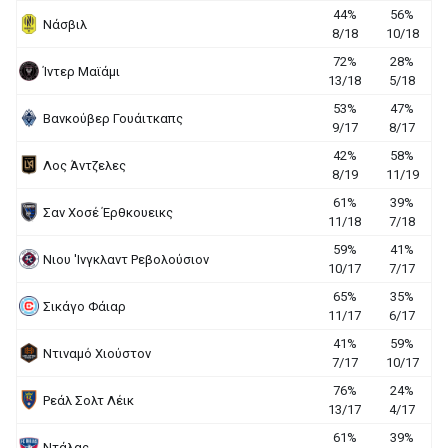
44%
56%
Νάσβιλ
8/18
10/18
72%
28%
Ίντερ Μαϊάμι
13/18
5/18
53%
47%
Βανκούβερ Γουάιτκαπς
9/17
8/17
42%
58%
Λος Άντζελες
8/19
11/19
61%
39%
Σαν Χοσέ Έρθκουεικς
11/18
7/18
59%
41%
Νιου 'Ινγκλαντ Ρεβολούσιον
10/17
7/17
65%
35%
Σικάγο Φάιαρ
11/17
6/17
41%
59%
Ντιναμό Χιούστον
7/17
10/17
76%
24%
Ρεάλ Σολτ Λέικ
13/17
4/17
61%
39%
Ντάλας