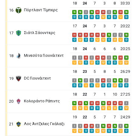
18
24
7
3
8
33:33
Πόρτλαντ Τίμπερς
16
N
N
I
N
H
H
I
N
H
N
O
O
O
O
O
U
O
O
U
O
17
24
7
3
7
20:22
Σιάτλ Σάουντερς
17
H
H
H
H
H
H
N
I
I
N
O
U
O
O
U
U
O
U
U
O
18
24
6
6
6
20:25
Μινεσότα Γιουνάιτεντ
18
I
I
H
I
H
H
I
N
H
N
U
U
O
U
O
U
O
O
U
U
18
23
5
8
5
26:29
DC Γιουνάιτεντ
19
I
N
I
I
I
H
I
N
N
I
O
O
U
O
U
O
O
U
O
O
18
22
7
1
10
27:25
Κολοράντο Ράπιντς
20
N
H
N
H
H
N
H
H
H
I
U
U
U
O
O
U
U
U
O
U
19
22
5
7
7
24:29
Λος Άντζελες Γκάλαξι
21
I
I
H
H
I
N
H
N
I
N
U
U
O
O
U
U
O
O
U
O