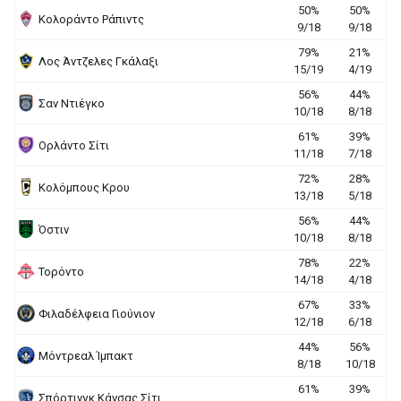
50%
50%
Κολοράντο Ράπιντς
9/18
9/18
79%
21%
Λος Άντζελες Γκάλαξι
15/19
4/19
56%
44%
Σαν Ντιέγκο
10/18
8/18
61%
39%
Ορλάντο Σίτι
11/18
7/18
72%
28%
Κολόμπους Κρου
13/18
5/18
56%
44%
Όστιν
10/18
8/18
78%
22%
Τορόντο
14/18
4/18
67%
33%
Φιλαδέλφεια Γιούνιον
12/18
6/18
44%
56%
Μόντρεαλ Ίμπακτ
8/18
10/18
61%
39%
Σπόρτινγκ Κάνσας Σίτι