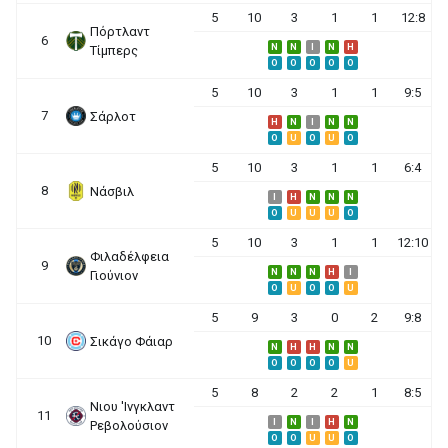
5
10
3
1
1
12:8
Πόρτλαντ
6
N
N
I
N
H
Τίμπερς
O
O
O
O
O
5
10
3
1
1
9:5
7
Σάρλοτ
H
N
I
N
N
O
U
O
U
O
5
10
3
1
1
6:4
8
Νάσβιλ
I
H
N
N
N
O
U
U
U
O
5
10
3
1
1
12:10
Φιλαδέλφεια
9
N
N
N
H
I
Γιούνιον
O
U
O
O
U
5
9
3
0
2
9:8
10
Σικάγο Φάιαρ
N
H
H
N
N
O
O
O
O
U
5
8
2
2
1
8:5
Νιου 'Ινγκλαντ
11
I
N
I
H
N
Ρεβολούσιον
O
O
U
U
O