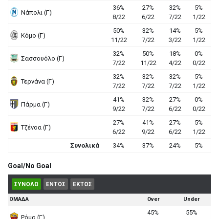
36%
27%
32%
5%
Νάπολι (Γ)
8/22
6/22
7/22
1/22
50%
32%
14%
5%
Κόμο (Γ)
11/22
7/22
3/22
1/22
32%
50%
18%
0%
Σασσουόλο (Γ)
7/22
11/22
4/22
0/22
32%
32%
32%
5%
Τερνάνα (Γ)
7/22
7/22
7/22
1/22
41%
32%
27%
0%
Πάρμα (Γ)
9/22
7/22
6/22
0/22
27%
41%
27%
5%
Τζένοα (Γ)
6/22
9/22
6/22
1/22
Συνολικά
34%
37%
24%
5%
Goal/No Goal
ΣΥΝΟΛΟ
ΕΝΤΟΣ
ΕΚΤΟΣ
ΟΜΑΔΑ
Over
Under
45%
55%
Ρόμα (Γ)