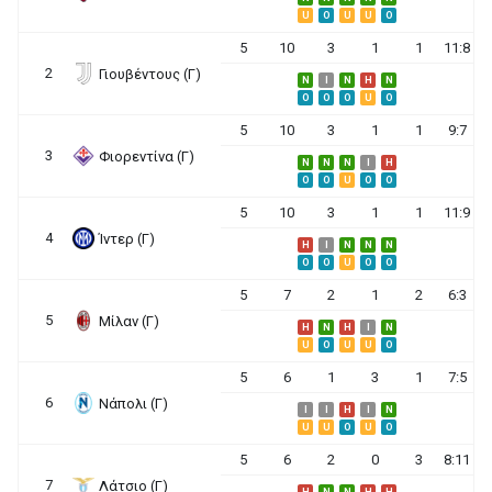
U
O
U
U
O
5
10
3
1
1
11:8
2
Γιουβέντους (Γ)
N
I
N
H
N
O
O
O
U
O
5
10
3
1
1
9:7
3
Φιορεντίνα (Γ)
N
N
N
I
H
O
O
U
O
O
5
10
3
1
1
11:9
4
Ίντερ (Γ)
H
I
N
N
N
O
O
U
O
O
5
7
2
1
2
6:3
5
Μίλαν (Γ)
H
N
H
I
N
U
O
U
U
O
5
6
1
3
1
7:5
6
Νάπολι (Γ)
I
I
H
I
N
U
U
O
U
O
5
6
2
0
3
8:11
7
Λάτσιο (Γ)