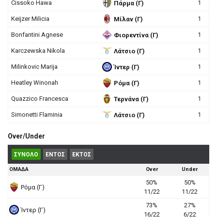
Cissoko Hawa
1
Πάρμα (Γ)
Keijzer Milicia
1
Μίλαν (Γ)
Bonfantini Agnese
1
Φιορεντίνα (Γ)
Karczewska Nikola
1
Λάτσιο (Γ)
Milinkovic Marija
1
Ίντερ (Γ)
Heatley Winonah
1
Ρόμα (Γ)
Quazzico Francesca
1
Τερνάνα (Γ)
Simonetti Flaminia
1
Λάτσιο (Γ)
Over/Under
ΣΥΝΟΛΟ
ΕΝΤΟΣ
ΕΚΤΟΣ
ΟΜΑΔΑ
Over
Under
50%
50%
Ρόμα (Γ)
11/22
11/22
73%
27%
Ίντερ (Γ)
16/22
6/22