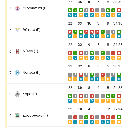
22
36
10
6
6
33:30
Φιορεντίνα (Γ)
4
N
N
N
I
H
I
I
N
N
H
O
O
U
O
O
U
U
O
U
O
22
33
10
3
9
31:30
Λάτσιο (Γ)
5
H
N
N
H
H
H
N
I
I
N
O
U
O
O
O
O
U
O
U
O
22
32
9
5
8
31:26
Μίλαν (Γ)
6
H
N
H
I
N
I
N
I
H
H
U
O
U
U
O
U
U
O
U
U
22
32
8
8
6
30:25
Νάπολι (Γ)
7
I
I
H
I
N
I
H
I
I
N
U
U
O
U
O
O
U
U
O
O
22
30
8
6
8
24:22
Κόμο (Γ)
8
N
I
H
I
H
I
I
N
N
H
O
U
U
U
O
U
U
U
U
U
22
18
4
6
12
17:34
Σασσουόλο (Γ)
9
I
H
I
N
H
I
H
H
H
N
U
O
U
O
O
U
O
O
U
U