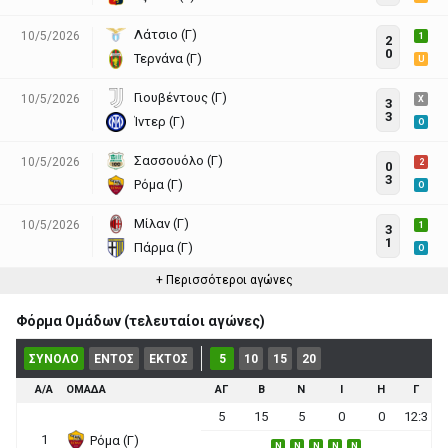
Λάτσιο (Γ)
10/5/2026
1
2
0
Τερνάνα (Γ)
U
Γιουβέντους (Γ)
10/5/2026
X
3
3
Ίντερ (Γ)
O
Σασσουόλο (Γ)
10/5/2026
2
0
3
Ρόμα (Γ)
O
Μίλαν (Γ)
10/5/2026
1
3
1
Πάρμα (Γ)
O
+ Περισσότεροι αγώνες
Φόρμα Ομάδων (τελευταίοι αγώνες)
ΣΥΝΟΛΟ
ΕΝΤΟΣ
ΕΚΤΟΣ
5
10
15
20
Α/Α
ΟΜΑΔΑ
ΑΓ
Β
Ν
Ι
Η
Γ
5
15
5
0
0
12:3
1
Ρόμα (Γ)
N
N
N
N
N