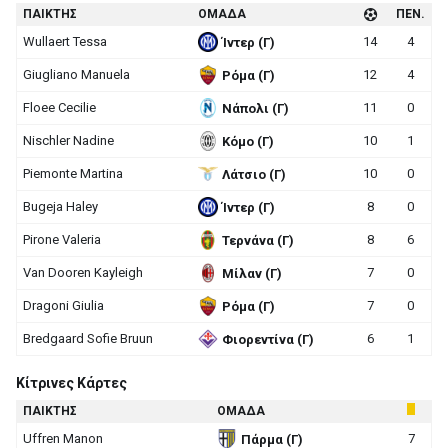
ΠΑΙΚΤΗΣ
ΟΜΑΔΑ
ΠΕΝ.
Wullaert Tessa
14
4
Ίντερ (Γ)
Giugliano Manuela
12
4
Ρόμα (Γ)
Floee Cecilie
11
0
Νάπολι (Γ)
Nischler Nadine
10
1
Κόμο (Γ)
Piemonte Martina
10
0
Λάτσιο (Γ)
Bugeja Haley
8
0
Ίντερ (Γ)
Pirone Valeria
8
6
Τερνάνα (Γ)
Van Dooren Kayleigh
7
0
Μίλαν (Γ)
Dragoni Giulia
7
0
Ρόμα (Γ)
Bredgaard Sofie Bruun
6
1
Φιορεντίνα (Γ)
Κίτρινες Κάρτες
ΠΑΙΚΤΗΣ
ΟΜΑΔΑ
Uffren Manon
7
Πάρμα (Γ)