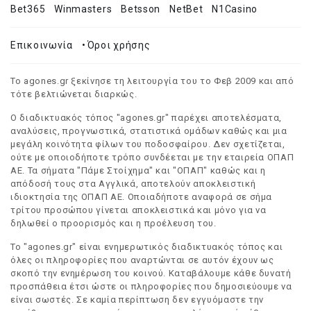
Bet365
Winmasters
Betsson
NetBet
N1Casino
Επικοινωνία
•
Όροι χρήσης
Το agones.gr ξεκίνησε τη λειτουργία του το Φεβ 2009 και από
τότε βελτιώνεται διαρκώς.
Ο διαδικτυακός τόπος "agones.gr" παρέχει αποτελέσματα,
αναλύσεις, προγνωστικά, στατιστικά ομάδων καθώς και μια
μεγάλη κοινότητα φίλων του ποδοσφαίρου. Δεν σχετίζεται,
ούτε με οποιοδήποτε τρόπο συνδέεται με την εταιρεία ΟΠΑΠ
ΑΕ. Τα σήματα "Πάμε Στοίχημα" και "ΟΠΑΠ" καθώς και η
απόδοσή τους στα Αγγλικά, αποτελούν αποκλειστική
ιδιοκτησία της ΟΠΑΠ ΑΕ. Οποιαδήποτε αναφορά σε σήμα
τρίτου προσώπου γίνεται αποκλειστικά και μόνο για να
δηλωθεί ο προορισμός και η προέλευση του.
Το "agones.gr" είναι ενημερωτικός διαδικτυακός τόπος και
όλες οι πληροφορίες που αναρτώνται σε αυτόν έχουν ως
σκοπό την ενημέρωση του κοινού. Καταβάλουμε κάθε δυνατή
προσπάθεια έτσι ώστε οι πληροφορίες που δημοσιεύουμε να
είναι σωστές. Σε καμία περίπτωση δεν εγγυόμαστε την