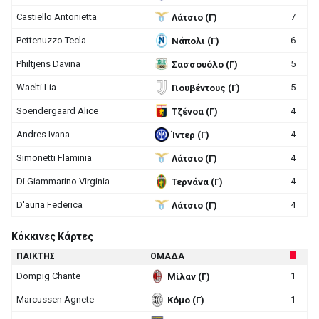
Castiello Antonietta
7
Λάτσιο (Γ)
Pettenuzzo Tecla
6
Νάπολι (Γ)
Philtjens Davina
5
Σασσουόλο (Γ)
Waelti Lia
5
Γιουβέντους (Γ)
Soendergaard Alice
4
Τζένοα (Γ)
Andres Ivana
4
Ίντερ (Γ)
Simonetti Flaminia
4
Λάτσιο (Γ)
Di Giammarino Virginia
4
Τερνάνα (Γ)
D'auria Federica
4
Λάτσιο (Γ)
Κόκκινες Κάρτες
ΠΑΙΚΤΗΣ
ΟΜΑΔΑ
Dompig Chante
1
Μίλαν (Γ)
Marcussen Agnete
1
Κόμο (Γ)