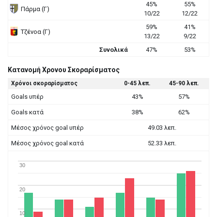
45%
55%
Πάρμα (Γ)
10/22
12/22
59%
41%
Τζένοα (Γ)
13/22
9/22
Συνολικά
47%
53%
Κατανομή Χρονου Σκοραρίσματος
Χρόνοι σκοραρίσματος
0-45 λεπ.
45-90 λεπ.
Goals υπέρ
43%
57%
Goals κατά
38%
62%
Μέσος χρόνος goal υπέρ
49.03 λεπ.
Μέσος χρόνος goal κατά
52.33 λεπ.
30
20
10