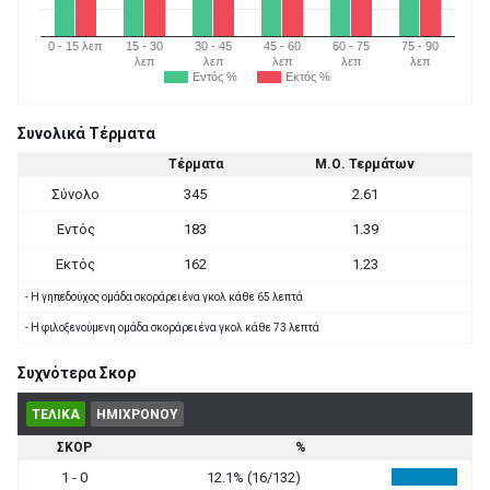
0 - 15 λεπ
15 - 30
30 - 45
45 - 60
60 - 75
75 - 90
λεπ
λεπ
λεπ
λεπ
λεπ
Εντός %
Εκτός %
Συνολικά Τέρματα
Τέρματα
Μ.Ο. Τερμάτων
Σύνολο
345
2.61
Εντός
183
1.39
Εκτός
162
1.23
- Η γηπεδούχος ομάδα σκοράρει ένα γκολ κάθε 65 λεπτά
- Η φιλοξενούμενη ομάδα σκοράρει ένα γκολ κάθε 73 λεπτά
Συχνότερα Σκορ
ΤΕΛΙΚΑ
ΗΜΙΧΡΟΝΟΥ
ΣΚΟΡ
%
1 - 0
12.1% (16/132)