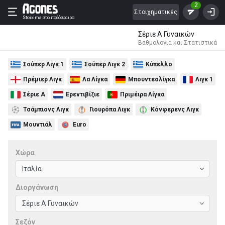
2
Στοιχηματικές
Stoixima
στο ποδόσφαιρο
Σέριε A Γυναικών
Βαθμολογία και Στατιστικά
Σούπερ Λιγκ 1
Σούπερ Λιγκ 2
Κύπελλο
Πρέμιερ Λιγκ
Λα Λίγκα
Μπουντεσλίγκα
Λιγκ 1
Σέριε Α
Ερεντιβίζιε
Πριμέιρα Λίγκα
Τσάμπιονς Λιγκ
Γιουρόπα Λιγκ
Κόνφερενς Λιγκ
Μουντιάλ
Euro
Χώρα
Διοργάνωση
Σεζόν