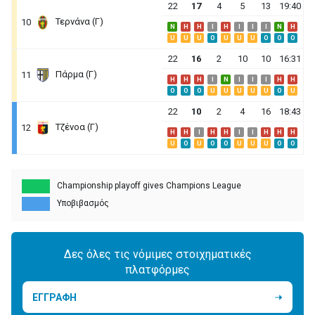
22
17
4
5
13
19:40
Τερνάνα (Γ)
10
N
H
H
I
H
I
I
I
N
H
U
U
U
O
U
U
U
O
O
O
22
16
2
10
10
16:31
Πάρμα (Γ)
11
H
H
H
I
N
I
I
I
H
H
O
O
O
U
U
U
U
U
O
U
22
10
2
4
16
18:43
Τζένοα (Γ)
12
H
H
I
H
H
I
I
H
H
H
U
O
U
O
O
U
U
U
O
O
Championship playoff gives Champions League
Υποβιβασμός
Δες όλες τις νόμιμες στοιχηματικές
πλατφόρμες
ΕΓΓΡΑΦΗ