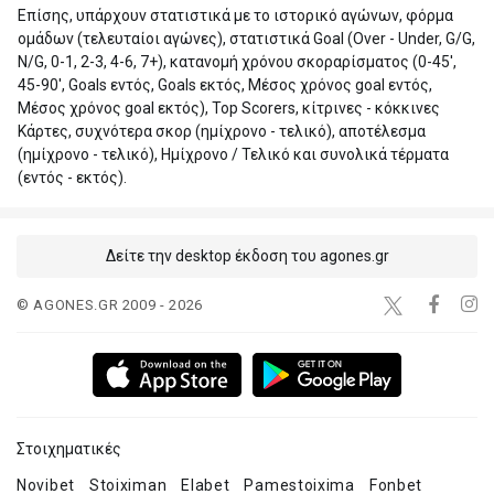
Επίσης, υπάρχουν στατιστικά με το ιστορικό αγώνων, φόρμα
ομάδων (τελευταίοι αγώνες), στατιστικά Goal (Over - Under, G/G,
N/G, 0-1, 2-3, 4-6, 7+), κατανομή χρόνου σκοραρίσματος (0-45',
45-90', Goals εντός, Goals εκτός, Μέσος χρόνος goal εντός,
Μέσος χρόνος goal εκτός), Top Scorers, κίτρινες - κόκκινες
Κάρτες, συχνότερα σκορ (ημίχρονο - τελικό), αποτέλεσμα
(ημίχρονο - τελικό), Ημίχρονο / Τελικό και συνολικά τέρματα
(εντός - εκτός).
Δείτε την desktop έκδοση του agones.gr
© AGONES.GR 2009 - 2026
Στοιχηματικές
Novibet
Stoiximan
Elabet
Pamestoixima
Fonbet