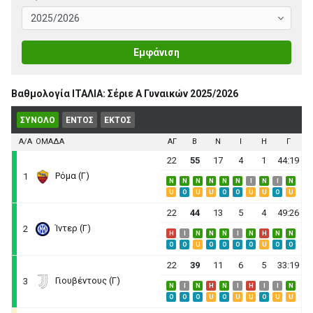
Εμφάνιση
Βαθμολογία ΙΤΑΛΙΑ: Σέριε A Γυναικών 2025/2026
ΣΥΝΟΛΟ
ΕΝΤΟΣ
ΕΚΤΟΣ
Α/Α
ΟΜΑΔΑ
ΑΓ
B
N
I
H
Γ
22
55
17
4
1
44:19
Ρόμα (Γ)
1
N
N
N
N
N
N
I
N
I
N
U
O
U
U
O
O
U
U
O
U
22
44
13
5
4
49:26
Ίντερ (Γ)
2
H
I
N
N
N
I
N
H
N
N
O
O
U
O
O
O
O
U
O
O
22
39
11
6
5
33:19
Γιουβέντους (Γ)
3
N
I
N
H
N
I
H
I
I
N
O
O
O
U
O
U
U
O
U
U