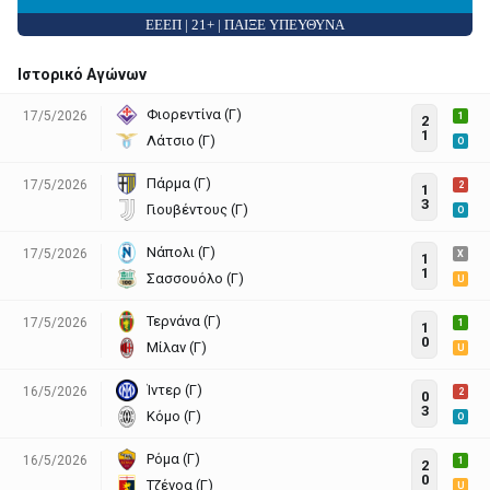
ΕΕΕΠ | 21+ | ΠΑΙΞΕ ΥΠΕΥΘΥΝΑ
Ιστορικό Αγώνων
Φιορεντίνα (Γ)
17/5/2026
1
2
1
Λάτσιο (Γ)
O
Πάρμα (Γ)
17/5/2026
2
1
3
Γιουβέντους (Γ)
O
Νάπολι (Γ)
17/5/2026
X
1
1
Σασσουόλο (Γ)
U
Τερνάνα (Γ)
17/5/2026
1
1
0
Μίλαν (Γ)
U
Ίντερ (Γ)
16/5/2026
2
0
3
Κόμο (Γ)
O
Ρόμα (Γ)
16/5/2026
1
2
0
Τζένοα (Γ)
U