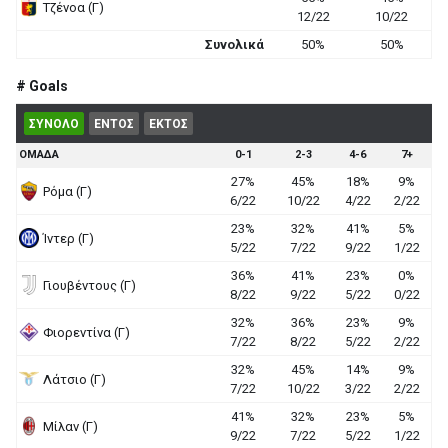
Τζένοα (Γ)
12/22
10/22
Συνολικά
50%
50%
# Goals
ΣΥΝΟΛΟ
ΕΝΤΟΣ
ΕΚΤΟΣ
ΟΜΑΔΑ
0-1
2-3
4-6
7+
27%
45%
18%
9%
Ρόμα (Γ)
6/22
10/22
4/22
2/22
23%
32%
41%
5%
Ίντερ (Γ)
5/22
7/22
9/22
1/22
36%
41%
23%
0%
Γιουβέντους (Γ)
8/22
9/22
5/22
0/22
32%
36%
23%
9%
Φιορεντίνα (Γ)
7/22
8/22
5/22
2/22
32%
45%
14%
9%
Λάτσιο (Γ)
7/22
10/22
3/22
2/22
41%
32%
23%
5%
Μίλαν (Γ)
9/22
7/22
5/22
1/22