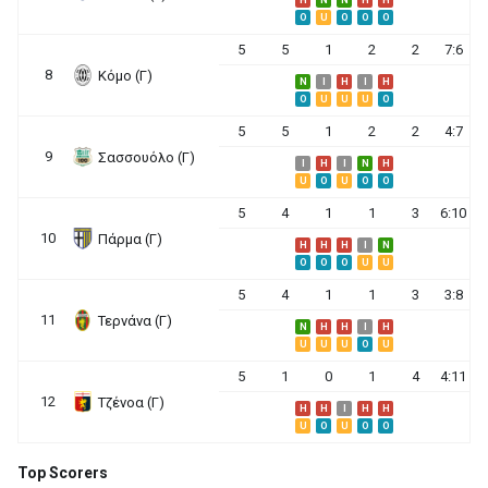
H
N
N
H
H
O
U
O
O
O
5
5
1
2
2
7:6
8
Κόμο (Γ)
N
I
H
I
H
O
U
U
U
O
5
5
1
2
2
4:7
9
Σασσουόλο (Γ)
I
H
I
N
H
U
O
U
O
O
5
4
1
1
3
6:10
10
Πάρμα (Γ)
H
H
H
I
N
O
O
O
U
U
5
4
1
1
3
3:8
11
Τερνάνα (Γ)
N
H
H
I
H
U
U
U
O
U
5
1
0
1
4
4:11
12
Τζένοα (Γ)
H
H
I
H
H
U
O
U
O
O
Top Scorers