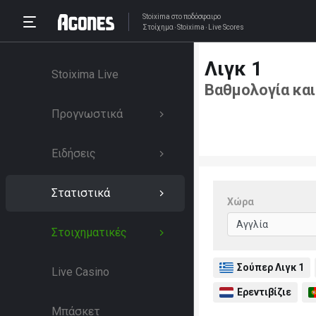
Stoixima
στο ποδόσφαιρο
Στοίχημα
Stoixima
Live Scores
Λιγκ 1
Stoixima Live
Βαθμολογία και
Προγνωστικά
Ειδήσεις
Στατιστικά
Χώρα
Στοιχηματικές
Σούπερ Λιγκ 1
Live Casino
Ερεντιβίζιε
Μπάσκετ