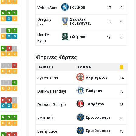
U
U
U
Γουίκομ
Vokes Sam
17
0
N
N
N
U
O
U
Gregory
Σέφιλντ
17
2
Γουένσντεϊ
Lee
I
N
N
Hardie
Πλίμουθ
U
O
O
16
0
Ryan
N
H
I
U
U
U
Κίτρινες Κάρτες
I
I
H
ΠΑΙΚΤΗΣ
ΟΜΑΔΑ
U
U
U
Άκρινγκτον
Sykes Ross
14
I
I
N
U
U
U
Γουίγκαν
Darikwa Tendayi
13
H
H
I
Τσάρλτον
Dobson George
13
O
O
U
Σριούσμπερι
N
N
N
Vela Josh
13
U
U
U
Σριούσμπερι
Leahy Luke
13
N
H
H