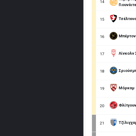
14
Γιουνάιτ
Τσέλτεν
15
Μπέρτον
16
Λίνκολν 
17
Σριούσμ
18
Μόρκαμ
19
Φλίτγουν
20
Τζίλιγχα
21