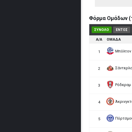
Φόρμα Ομάδων (τ
ΣΥΝΟΛΟ
ΕΝΤΟΣ
Α/Α
ΟΜΑΔΑ
Μπόλτον
1
Σάντερλ
2
Ρόδεραμ
3
Άκρινγκτ
4
Πόρτσμο
5