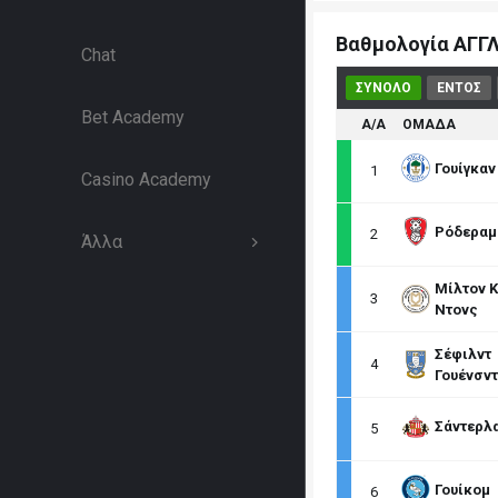
Βαθμολογία ΑΓΓΛΙ
Chat
ΣΥΝΟΛΟ
ΕΝΤΟΣ
Bet Academy
Α/Α
ΟΜΑΔΑ
Γουίγκαν
1
Casino Academy
Ρόδεραμ
2
Άλλα
Μίλτον Κ
3
Ντονς
Σέφιλντ
4
Γουένσντ
Σάντερλ
5
Γουίκομ
6