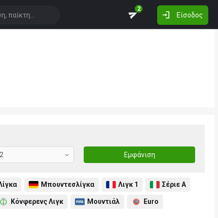
2
Είσοδος
Εμφάνιση
Λίγκα
Μπουντεσλίγκα
Λιγκ 1
Σέριε Α
Κόνφερενς Λιγκ
Μουντιάλ
Euro