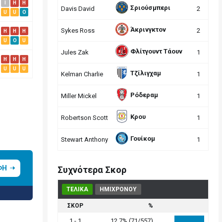
I
H
H
Σριούσμπερι
Davis David
2
U
U
O
Άκρινγκτον
Sykes Ross
2
H
H
H
U
O
U
Φλίτγουντ Τάουν
Jules Zak
1
H
H
H
U
U
U
Τζίλιγχαμ
Kelman Charlie
1
Ρόδεραμ
Miller Mickel
1
Κρου
Robertson Scott
1
Γουίκομ
Stewart Anthony
1
ΦΗ
Συχνότερα Σκορ
ΤΕΛΙΚΑ
ΗΜΙΧΡΟΝΟΥ
ΣΚΟΡ
%
1 - 1
12.7% (71/557)