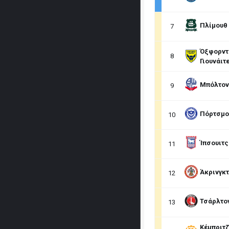
Πλίμουθ
7
Όξφορντ
8
Γιουνάιτ
Μπόλτον
9
Πόρτσμο
10
Ίπσουιτς
11
Άκρινγκ
12
Τσάρλτο
13
Κέμπριτζ