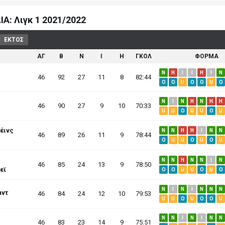
Α: Λιγκ 1 2021/2022
ΕΚΤΟΣ
ΑΓ
B
N
I
H
ΓΚΟΛ
ΦΟΡΜΑ
N
H
I
I
H
I
N
46
92
27
11
8
82:44
O
O
U
O
O
U
O
N
I
N
H
N
H
H
46
90
27
9
10
70:33
U
U
O
U
U
O
U
έινς
N
N
H
H
I
N
N
46
89
26
11
9
78:44
O
U
U
O
U
O
U
N
N
H
N
N
I
N
46
85
24
13
9
78:50
εϊ
O
O
U
U
O
U
O
N
I
N
I
N
N
N
αντ
46
84
24
12
10
79:53
U
U
O
U
O
O
U
N
N
I
N
I
N
N
46
83
23
14
9
75:51