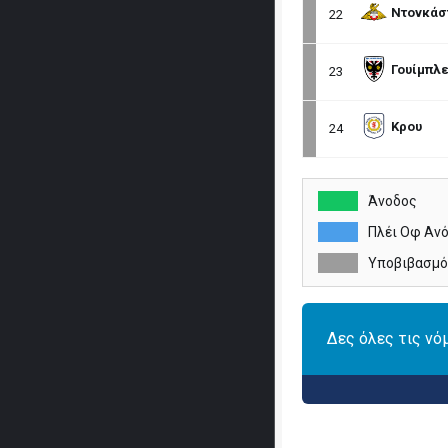
Ντονκάσ
22
Γουίμπλε
23
Κρου
24
Άνοδος
Πλέι Οφ Αν
Υποβιβασμό
Δες όλες τις νό