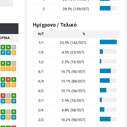
2
28.5% (159/557)
Ημίχρονο / Τελικό
Η/Τ
%
ΟΡΜΑ
1/1
25.5% (142/557)
N
N
I
1/X
4.5% (25/557)
O
O
U
1/2
2.3% (13/557)
N
N
I
U
U
U
X/1
16.7% (93/557)
N
H
N
X/X
15.1% (84/557)
O
U
U
X/2
10.1% (56/557)
H
I
N
2/1
2.9% (16/557)
O
U
O
2/X
6.8% (38/557)
N
I
N
O
U
O
2/2
16.2% (90/557)