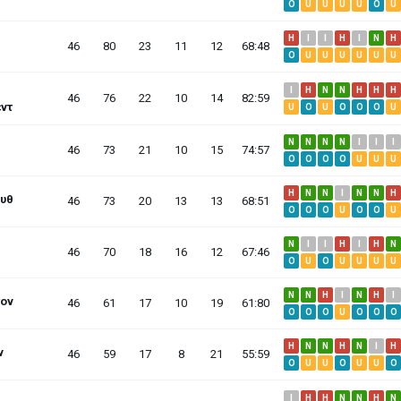
O
U
U
U
U
O
U
H
I
I
H
I
N
H
46
80
23
11
12
68:48
O
U
U
U
U
U
U
I
H
N
N
H
H
H
46
76
22
10
14
82:59
εντ
U
O
U
O
O
O
U
N
N
N
N
I
I
I
46
73
21
10
15
74:57
O
O
O
O
U
U
U
H
N
N
I
N
N
H
υθ
46
73
20
13
13
68:51
O
O
O
U
O
O
U
N
I
I
H
I
H
N
46
70
18
16
12
67:46
O
U
O
U
U
U
U
N
N
H
I
N
H
I
τον
46
61
17
10
19
61:80
O
O
O
U
O
O
O
H
N
N
H
N
I
H
ν
46
59
17
8
21
55:59
O
U
U
O
U
U
O
I
H
H
N
N
H
N