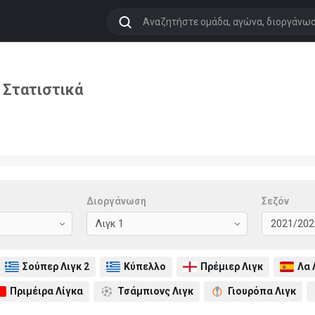
 Στατιστικά
Διοργάνωση
Σεζόν
Σούπερ Λιγκ 2
Κύπελλο
Πρέμιερ Λιγκ
Λα 
Πριμέιρα Λίγκα
Τσάμπιονς Λιγκ
Γιουρόπα Λιγκ