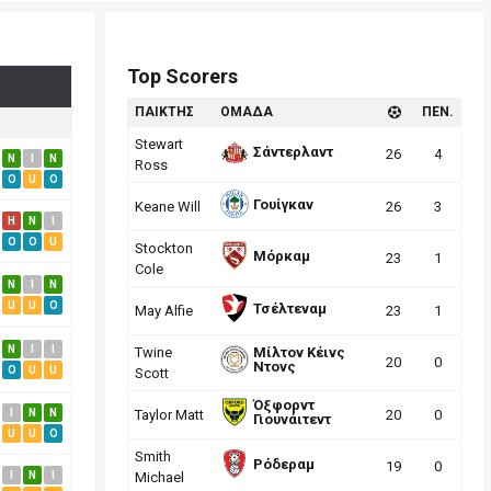
Top Scorers
ΠΑΙΚΤΗΣ
ΟΜΑΔΑ
ΠΕΝ.
Stewart
Σάντερλαντ
26
4
N
I
N
Ross
O
U
O
Γουίγκαν
Keane Will
26
3
H
N
I
O
O
U
Stockton
Μόρκαμ
23
1
Cole
N
I
N
U
U
O
Τσέλτεναμ
May Alfie
23
1
N
I
I
Twine
Μίλτον Κέινς
20
0
Ντονς
O
U
U
Scott
Όξφορντ
I
N
N
Taylor Matt
20
0
Γιουνάιτεντ
U
U
O
Smith
Ρόδεραμ
19
0
I
N
I
Michael