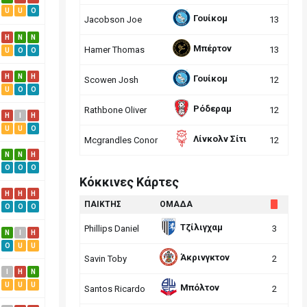
U
U
O
Γουίκομ
Jacobson Joe
13
H
N
N
Μπέρτον
Hamer Thomas
13
U
O
O
H
N
H
Γουίκομ
Scowen Josh
12
U
O
O
Ρόδεραμ
Rathbone Oliver
12
H
I
H
U
U
O
Λίνκολν Σίτι
Mcgrandles Conor
12
N
N
H
O
O
O
Κόκκινες Κάρτες
H
H
H
ΠΑΙΚΤΗΣ
ΟΜΑΔΑ
O
O
O
Τζίλιγχαμ
Phillips Daniel
3
N
I
H
O
U
U
Άκρινγκτον
Savin Toby
2
I
H
N
U
U
U
Μπόλτον
Santos Ricardo
2