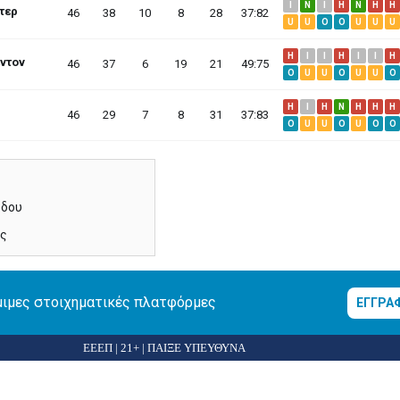
I
N
I
H
N
H
H
τερ
46
38
10
8
28
37:82
U
U
O
O
U
U
U
H
I
I
H
I
I
H
ντον
46
37
6
19
21
49:75
O
U
U
O
U
U
O
H
I
H
N
H
H
H
46
29
7
8
31
37:83
O
U
U
O
U
O
O
όδου
ς
μιμες στοιχηματικές πλατφόρμες
ΕΓΓΡΑ
ΕΕΕΠ | 21+ | ΠΑΙΞΕ ΥΠΕΥΘΥΝΑ