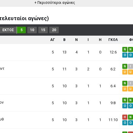
+ Περισσότεροι αγώνες
ελευταίοι αγώνες)
ΕΚΤΟΣ
5
10
15
20
ΑΓ
B
N
I
H
ΓΚΟΛ
Φ
N
N
5
13
4
1
0
12:6
O
O
N
I
αντ
5
11
3
2
0
6:2
U
U
N
I
5
10
3
1
1
6:4
U
U
N
N
ον
5
10
3
1
1
9:8
O
O
H
N
υθ
5
10
3
1
1
11:10
O
O