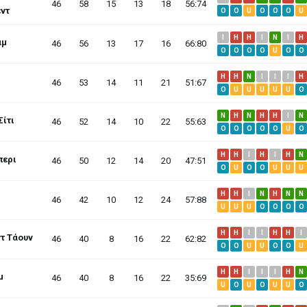
46
58
15
13
18
56:74
εντ
O
O
U
O
O
O
U
I
H
H
I
N
I
H
αμ
46
56
13
17
16
66:80
O
O
O
O
U
O
O
H
H
N
I
I
I
H
46
53
14
11
21
51:67
O
U
U
U
U
U
O
N
H
N
H
H
I
N
Σίτι
46
52
14
10
22
55:63
O
O
O
O
O
U
O
H
H
I
H
I
H
N
περι
46
50
12
14
20
47:51
O
U
O
O
U
U
U
H
H
I
N
H
N
N
46
42
10
12
24
57:88
U
U
U
O
O
O
O
H
H
I
I
H
H
I
τ Τάουν
46
40
8
16
22
62:82
O
O
U
U
O
O
U
H
H
I
I
I
H
N
μ
46
40
8
16
22
35:69
U
O
U
O
U
U
O