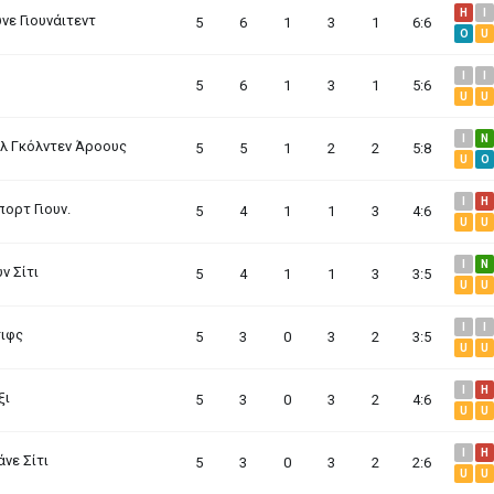
H
I
νε Γιουνάιτεντ
5
6
1
3
1
6:6
O
U
I
I
5
6
1
3
1
5:6
U
U
I
N
λ Γκόλντεν Άροους
5
5
1
2
2
5:8
U
O
I
H
ορτ Γιουν.
5
4
1
1
3
4:6
U
U
I
N
ν Σίτι
5
4
1
1
3
3:5
U
U
I
I
σιφς
5
3
0
3
2
3:5
U
U
I
H
ξι
5
3
0
3
2
4:6
U
U
I
H
νε Σίτι
5
3
0
3
2
2:6
U
U