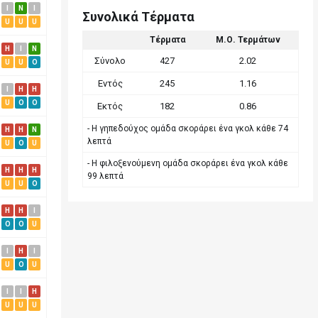
I
N
I
Συνολικά Τέρματα
U
U
U
Τέρματα
Μ.Ο. Τερμάτων
H
I
N
Σύνολο
427
2.02
U
U
O
Εντός
245
1.16
I
H
H
U
O
O
Εκτός
182
0.86
- Η γηπεδούχος ομάδα σκοράρει ένα γκολ κάθε 74
H
H
N
λεπτά
U
O
U
- Η φιλοξενούμενη ομάδα σκοράρει ένα γκολ κάθε
H
H
H
99 λεπτά
U
U
O
H
H
I
O
O
U
I
H
I
U
O
U
I
I
H
U
U
U