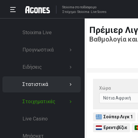
Stoixima
στο ποδόσφαιρο
Στοίχημα
Stoixima
Live Scores
Πρέμιερ Λι
Stoixima Live
Βαθμολογία και
Προγνωστικά
Ειδήσεις
Στατιστικά
Χώρα
Στοιχηματικές
Σούπερ Λιγκ 1
Live Casino
Ερεντιβίζιε
Μπάσκετ