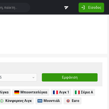
Είσοδος
Εμφάνιση
Λίγκα
Μπουντεσλίγκα
Λιγκ 1
Σέριε Α
Κόνφερενς Λιγκ
Μουντιάλ
Euro