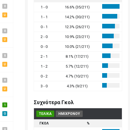
X
1 - 0
16.6% (35/211)
U
1 - 1
14.2% (30/211)
0 - 1
12.3% (26/211)
X
2 - 0
10.9% (23/211)
U
0 - 0
10.0% (21/211)
X
2 - 1
8.1% (17/211)
U
1 - 2
5.7% (12/211)
0 - 2
4.7% (10/211)
X
3 - 0
4.3% (9/211)
U
Συχνότερα Γκολ
1
ΤΕΛΙΚΑ
ΗΜΙΧΡΟΝΟΥ
O
ΓΚΟΛ
%
X