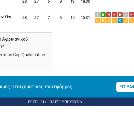
28
27
6
9
13
18:30
I
N
H
H
H
I
H
υν Σίτι
28
27
7
6
15
15:31
U
U
U
U
O
U
U
ά Αφρικανικού
ιγκ
ation Cup Qualification
μιμες στοιχηματικές πλατφόρμες
ΕΓΓΡΑ
ΕΕΕΠ | 21+ | ΠΑΙΞΕ ΥΠΕΥΘΥΝΑ