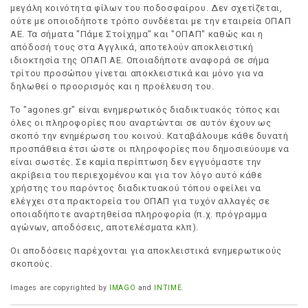
μεγάλη κοινότητα φίλων του ποδοσφαίρου. Δεν σχετίζεται,
ούτε με οποιοδήποτε τρόπο συνδέεται με την εταιρεία ΟΠΑΠ
ΑΕ. Τα σήματα "Πάμε Στοίχημα" και "ΟΠΑΠ" καθώς και η
απόδοσή τους στα Αγγλικά, αποτελούν αποκλειστική
ιδιοκτησία της ΟΠΑΠ ΑΕ. Οποιαδήποτε αναφορά σε σήμα
τρίτου προσώπου γίνεται αποκλειστικά και μόνο για να
δηλωθεί ο προορισμός και η προέλευση του.
Το "agones.gr" είναι ενημερωτικός διαδικτυακός τόπος και
όλες οι πληροφορίες που αναρτώνται σε αυτόν έχουν ως
σκοπό την ενημέρωση του κοινού. Καταβάλουμε κάθε δυνατή
προσπάθεια έτσι ώστε οι πληροφορίες που δημοσιεύουμε να
είναι σωστές. Σε καμία περίπτωση δεν εγγυόμαστε την
ακρίβεια του περιεχομένου και για τον λόγο αυτό κάθε
χρήστης του παρόντος διαδικτυακού τόπου οφείλει να
ελέγχει στα πρακτορεία του ΟΠΑΠ για τυχόν αλλαγές σε
οποιαδήποτε αναρτηθείσα πληροφορία (π.χ. πρόγραμμα
αγώνων, αποδόσεις, αποτελέσματα κλπ).
Οι αποδόσεις παρέχονται για αποκλειστικά ενημερωτικούς
σκοπούς.
Images are copyrighted by
IMAGO
and
INTIME
.