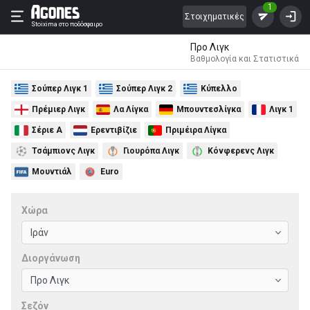
1
Στοιχηματικές
Stoixima
στο ποδόσφαιρο
Προ Λιγκ
Βαθμολογία και Στατιστικά
Σούπερ Λιγκ 1
Σούπερ Λιγκ 2
Κύπελλο
Πρέμιερ Λιγκ
Λα Λίγκα
Μπουντεσλίγκα
Λιγκ 1
Σέριε Α
Ερεντιβίζιε
Πριμέιρα Λίγκα
Τσάμπιονς Λιγκ
Γιουρόπα Λιγκ
Κόνφερενς Λιγκ
Μουντιάλ
Euro
Χώρα
Διοργάνωση
Σεζόν