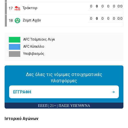
0
0
0
0
0
0:0
Τράκτορ
17
0
0
0
0
0
0:0
Ζομπ Αχάν
18
AFC Τσάμπιονς Λιγκ
AFC Κύπελλο
Υποβιβασμός
Δες όλες τις νόμιμες στοιχηματικές
πλατφόρμες
ΕΓΓΡΑΦΗ
ΕΕΕΠ | 21+ | ΠΑΙΞΕ ΥΠΕΥΘΥΝΑ
Ιστορικό Αγώνων