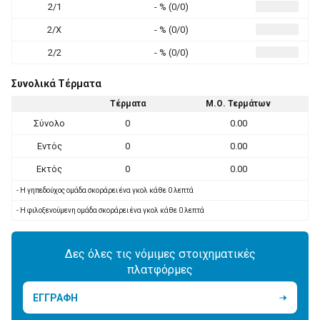
2/1
- % (0/0)
2/X
- % (0/0)
2/2
- % (0/0)
Συνολικά Τέρματα
Τέρματα
Μ.Ο. Τερμάτων
Σύνολο
0
0.00
Εντός
0
0.00
Εκτός
0
0.00
- Η γηπεδούχος ομάδα σκοράρει ένα γκολ κάθε 0 λεπτά
- Η φιλοξενούμενη ομάδα σκοράρει ένα γκολ κάθε 0 λεπτά
Δες όλες τις νόμιμες στοιχηματικές
πλατφόρμες
ΕΓΓΡΑΦΗ