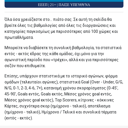
ΕΕΕΠ | 21+ | ΠΑΙΞΕ ΥΠΕΥΘΥΝΑ
Όλα όσα χρειάζεστε στο... πιάτο σας. Σε αυτή τη σελίδα θα
βρείτε όλες τις βαθμολογίες από όλες τις διοργανώσεις και
κατηγορίες παγκοσμίως με περισσότερες από 100 χώρες και
πρωταθλήματα.
Μπορείτε να διαβάσετε τη συνολική βαθμολογία, τα στατιστικά
εντός - εκτός έδρας της κάθε ομάδας, όχι μόνο για την
αγωνιστική περίοδο που «τρέχει», αλλά και για περισσότερες
σεζόν που επιθυμείτε.
Επίσης, υπάρχουν στατιστικά με το ιστορικό αγώνων, φόρμα
ομάδων (τελευταίοι αγώνες), στατιστικά Goal (Over - Under, G/G,
N/G, 0-1, 2-3, 4-6, 7+), κατανομή χρόνου σκοραρίσματος (0-45',
45-90', Goals εντός, Goals εκτός, Μέσος χρόνος goal εντός,
Μέσος χρόνος goal εκτός), Top Scorers, κίτρινες - κόκκινες
Κάρτες, συχνότερα σκορ (ημίχρονο - τελικό), αποτέλεσμα
(ημίχρονο - τελικό), Ημίχρονο / Τελικό και συνολικά τέρματα
(εντός - εκτός).