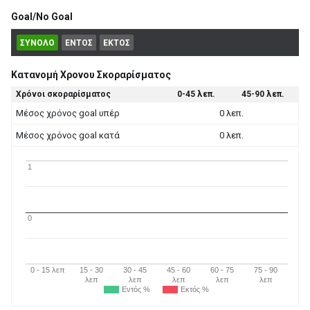
Goal/No Goal
ΣΥΝΟΛΟ
ΕΝΤΟΣ
ΕΚΤΟΣ
Κατανομή Χρονου Σκοραρίσματος
Χρόνοι σκοραρίσματος
0-45 λεπ.
45-90 λεπ.
Μέσος χρόνος goal υπέρ
0 λεπ.
Μέσος χρόνος goal κατά
0 λεπ.
1
0
0 - 15 λεπ
15 - 30
30 - 45
45 - 60
60 - 75
75 - 90
λεπ
λεπ
λεπ
λεπ
λεπ
Εντός %
Εκτός %