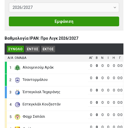
Εμφάνιση
Βαθμολογία ΙΡΑΝ: Προ Λιγκ 2026/2027
ΣΥΝΟΛΟ
ΕΝΤΟΣ
ΕΚΤΟΣ
Α/Α
ΟΜΑΔΑ
ΑΓ
B
N
I
H
Γ
0
0
0
0
0
0:0
Αλουμινιούμ Αράκ
1
0
0
0
0
0
0:0
Τσαντορμάλου
2
0
0
0
0
0
0:0
Έστεγκλαλ Τεχεράνης
3
0
0
0
0
0
0:0
Εστεγκλάλ Κουζεστάν
4
0
0
0
0
0
0:0
Φαχρ Σεπάσι
5
0
0
0
0
0
0:0