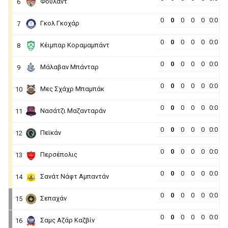
Φούλαντ
6
0
0
0
0
0
0:0
Γκολ Γκοχάρ
7
0
0
0
0
0
0:0
Κέιμπαρ Κοραμαμπάντ
8
0
0
0
0
0
0:0
Μάλαβαν Μπάνταρ
9
0
0
0
0
0
0:0
Μες Σχάχρ Μπαμπάκ
10
0
0
0
0
0
0:0
Νασάτζι Μαζανταράν
11
0
0
0
0
0
0:0
Πεϊκάν
12
0
0
0
0
0
0:0
Περσέπολις
13
0
0
0
0
0
0:0
Σανάτ Νάφτ Αμπαντάν
14
0
0
0
0
0
0:0
Σεπαχάν
15
0
0
0
0
0
0:0
Σαμς Αζάρ Καζβίν
16