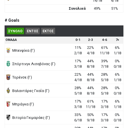
14/18
4/18
Συνολικά
49%
51%
# Goals
ΣΥΝΟΛΟ
ΕΝΤΟΣ
ΕΚΤΟΣ
ΟΜΑΔΑ
0-1
2-3
4-6
7+
11%
22%
61%
6%
Μπενφίκα (Γ)
2/18
4/18
11/18
1/18
17%
44%
39%
0%
Σπόρτινγκ Λισαβόνας (Γ)
3/18
8/18
7/18
0/18
22%
44%
28%
6%
Τορένσε (Γ)
4/18
8/18
5/18
1/18
28%
44%
28%
0%
Βαλαντάρες Γκαΐα (Γ)
5/18
8/18
5/18
0/18
17%
61%
17%
6%
Μπράγκα (Γ)
3/18
11/18
3/18
1/18
33%
50%
17%
0%
Βιτορία Γκιμαράες (Γ)
6/18
9/18
3/18
0/18