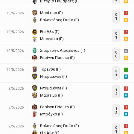
Βιτορία Γκιμαράες (Γ)
U
Μαρίτιμο (Γ)
10/5/2026
2
0
1
Βαλαντάρες Γκαΐα (Γ)
U
Ρίο Άβε (Γ)
10/5/2026
2
0
1
Μπενφίκα (Γ)
U
Σπόρτινγκ Λισαβόνας (Γ)
10/5/2026
X
0
0
Ρασίνγκ Πάουερ (Γ)
U
Τορένσε (Γ)
10/5/2026
1
3
1
Νταμαϊένσε (Γ)
O
Νταμαϊένσε (Γ)
3/5/2026
2
1
2
Μαρίτιμο (Γ)
O
Ρασίνγκ Πάουερ (Γ)
3/5/2026
2
1
2
Μπράγκα (Γ)
O
Βαλαντάρες Γκαΐα (Γ)
2/5/2026
2
0
1
Ρίο Άβε (Γ)
U