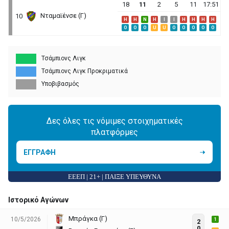
18
11
2
5
11
17:51
Νταμαϊένσε (Γ)
10
H
H
N
H
I
I
H
H
H
H
O
O
O
U
U
O
O
O
O
O
Τσάμπιονς Λιγκ
Τσάμπιονς Λιγκ Προκριματικά
Υποβιβασμός
Δες όλες τις νόμιμες στοιχηματικές
πλατφόρμες
ΕΓΓΡΑΦΗ
ΕΕΕΠ | 21+ | ΠΑΙΞΕ ΥΠΕΥΘΥΝΑ
Ιστορικό Αγώνων
Μπράγκα (Γ)
10/5/2026
1
2
0