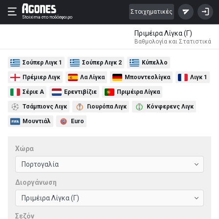
Στοιχηματικές
Stoixima
στο ποδόσφαιρο
Πριμέιρα Λίγκα (Γ)
Βαθμολογία και Στατιστικά
Σούπερ Λιγκ 1
Σούπερ Λιγκ 2
Κύπελλο
Πρέμιερ Λιγκ
Λα Λίγκα
Μπουντεσλίγκα
Λιγκ 1
Σέριε Α
Ερεντιβίζιε
Πριμέιρα Λίγκα
Τσάμπιονς Λιγκ
Γιουρόπα Λιγκ
Κόνφερενς Λιγκ
Μουντιάλ
Euro
Χώρα
Διοργάνωση
Σεζόν