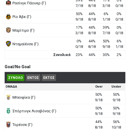
39%
44%
17%
0%
Ρασίνγκ Πάουερ (Γ)
7/18
8/18
3/18
0/18
50%
44%
6%
0%
Ρίο Άβε (Γ)
9/18
8/18
1/18
0/18
17%
44%
39%
0%
Μαρίτιμο (Γ)
3/18
8/18
7/18
0/18
0%
44%
50%
6%
Νταμαϊένσε (Γ)
0/18
8/18
9/18
1/18
Συνολικά
23%
44%
30%
2%
Goal/No Goal
ΣΥΝΟΛΟ
ΕΝΤΟΣ
ΕΚΤΟΣ
ΟΜΑΔΑ
Over
Under
50%
50%
Μπενφίκα (Γ)
9/18
9/18
50%
50%
Σπόρτινγκ Λισαβόνας (Γ)
9/18
9/18
44%
56%
Τορένσε (Γ)
8/18
10/18