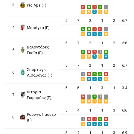
3
Ρίο Άβε (Γ)
H
N
H
N
I
U
U
O
U
U
5
7
2
1
2
6:7
4
Μπράγκα (Γ)
N
N
H
H
I
U
O
O
O
U
5
7
2
1
2
5:6
Βαλαντάρες
5
N
H
H
I
N
Γκαΐα (Γ)
U
U
O
U
O
5
7
2
1
2
6:7
Σπόρτινγκ
6
I
H
N
N
H
Λισαβόνας (Γ)
U
O
O
O
U
5
6
1
3
1
3:4
Βιτορία
7
H
I
N
I
I
Γκιμαράες (Γ)
U
U
U
U
U
5
4
1
1
3
6:6
Ρασίνγκ Πάουερ
8
I
H
H
N
H
(Γ)
U
O
O
O
O
5
4
1
1
3
6:9