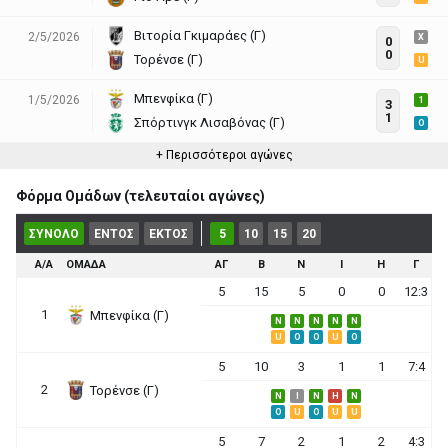
Βιτορία Γκιμαράες (Γ)
2/5/2026
X
0
0
Τορένσε (Γ)
U
Μπενφίκα (Γ)
1/5/2026
1
3
1
Σπόρτινγκ Λισαβόνας (Γ)
O
+ Περισσότεροι αγώνες
Φόρμα Ομάδων (τελευταίοι αγώνες)
ΣΥΝΟΛΟ
ΕΝΤΟΣ
ΕΚΤΟΣ
5
10
15
20
Α/Α
ΟΜΑΔΑ
ΑΓ
Β
Ν
Ι
Η
Γ
5
15
5
0
0
12:3
1
Μπενφίκα (Γ)
N
N
N
N
N
U
O
O
U
O
5
10
3
1
1
7:4
2
Τορένσε (Γ)
N
I
N
H
N
O
U
O
U
U
5
7
2
1
2
4:3