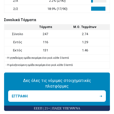
2/X
2.2% (2/90)
2/2
18.9% (17/90)
Συνολικά Τέρματα
Τέρματα
Μ.Ο. Τερμάτων
Σύνολο
247
2.74
Εντός
116
1.29
Εκτός
131
1.46
- Η γηπεδούχος ομάδα σκοράρει ένα γκολ κάθε 0 λεπτά
- Η φιλοξενούμενη ομάδα σκοράρει ένα γκολ κάθε 0 λεπτά
Δες όλες τις νόμιμες στοιχηματικές
πλατφόρμες
ΕΓΓΡΑΦΗ
ΕΕΕΠ | 21+ | ΠΑΙΞΕ ΥΠΕΥΘΥΝΑ