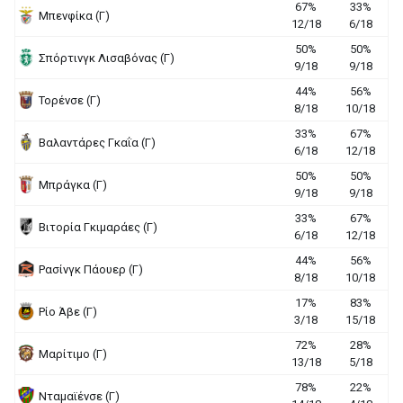
67%
33%
Μπενφίκα (Γ)
12/18
6/18
50%
50%
Σπόρτινγκ Λισαβόνας (Γ)
9/18
9/18
44%
56%
Τορένσε (Γ)
8/18
10/18
33%
67%
Βαλαντάρες Γκαΐα (Γ)
6/18
12/18
50%
50%
Μπράγκα (Γ)
9/18
9/18
33%
67%
Βιτορία Γκιμαράες (Γ)
6/18
12/18
44%
56%
Ρασίνγκ Πάουερ (Γ)
8/18
10/18
17%
83%
Ρίο Άβε (Γ)
3/18
15/18
72%
28%
Μαρίτιμο (Γ)
13/18
5/18
78%
22%
Νταμαϊένσε (Γ)