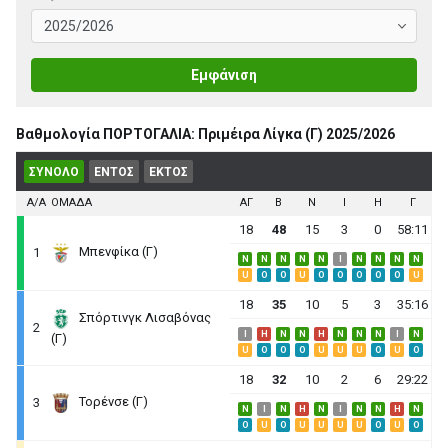
Εμφάνιση
Βαθμολογία ΠΟΡΤΟΓΑΛΙΑ: Πριμέιρα Λίγκα (Γ) 2025/2026
ΣΥΝΟΛΟ
ΕΝΤΟΣ
ΕΚΤΟΣ
Α/Α
ΟΜΑΔΑ
ΑΓ
B
N
I
H
Γ
18
48
15
3
0
58:11
Μπενφίκα (Γ)
1
N
N
N
N
N
I
N
N
N
N
U
O
O
U
O
O
O
O
O
U
18
35
10
5
3
35:16
Σπόρτινγκ Λισαβόνας
2
I
H
N
N
H
N
N
N
I
N
(Γ)
U
O
O
O
U
U
U
O
U
O
18
32
10
2
6
29:22
Τορένσε (Γ)
3
N
I
N
H
N
I
N
N
H
N
O
U
O
U
U
U
U
O
U
O