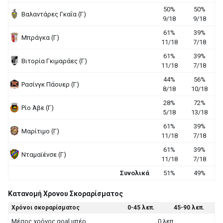
50%
50%
Βαλαντάρες Γκαΐα (Γ)
9/18
9/18
61%
39%
Μπράγκα (Γ)
11/18
7/18
61%
39%
Βιτορία Γκιμαράες (Γ)
11/18
7/18
44%
56%
Ρασίνγκ Πάουερ (Γ)
8/18
10/18
28%
72%
Ρίο Άβε (Γ)
5/18
13/18
61%
39%
Μαρίτιμο (Γ)
11/18
7/18
61%
39%
Νταμαϊένσε (Γ)
11/18
7/18
Συνολικά
51%
49%
Κατανομή Χρονου Σκοραρίσματος
Χρόνοι σκοραρίσματος
0-45 λεπ.
45-90 λεπ.
Μέσος χρόνος goal υπέρ
0 λεπ.