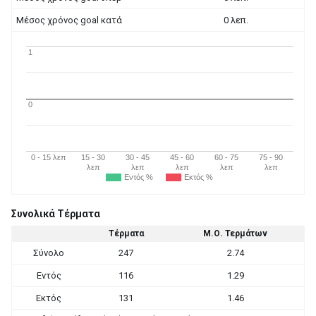
Μέσος χρόνος goal κατά
0 λεπ.
1
0
0 - 15 λεπ
15 - 30
30 - 45
45 - 60
60 - 75
75 - 90
λεπ
λεπ
λεπ
λεπ
λεπ
Εντός %
Εκτός %
Συνολικά Τέρματα
Τέρματα
Μ.Ο. Τερμάτων
Σύνολο
247
2.74
Εντός
116
1.29
Εκτός
131
1.46