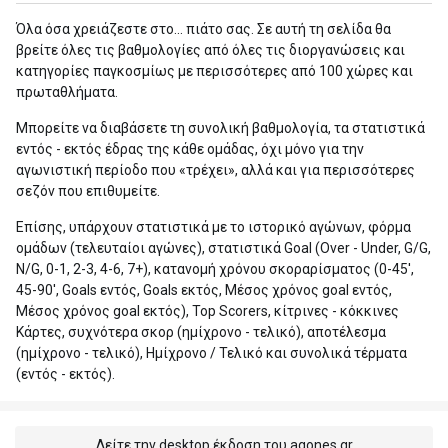
Όλα όσα χρειάζεστε στο... πιάτο σας. Σε αυτή τη σελίδα θα
βρείτε όλες τις βαθμολογίες από όλες τις διοργανώσεις και
κατηγορίες παγκοσμίως με περισσότερες από 100 χώρες και
πρωταθλήματα.
Μπορείτε να διαβάσετε τη συνολική βαθμολογία, τα στατιστικά
εντός - εκτός έδρας της κάθε ομάδας, όχι μόνο για την
αγωνιστική περίοδο που «τρέχει», αλλά και για περισσότερες
σεζόν που επιθυμείτε.
Επίσης, υπάρχουν στατιστικά με το ιστορικό αγώνων, φόρμα
ομάδων (τελευταίοι αγώνες), στατιστικά Goal (Over - Under, G/G,
N/G, 0-1, 2-3, 4-6, 7+), κατανομή χρόνου σκοραρίσματος (0-45',
45-90', Goals εντός, Goals εκτός, Μέσος χρόνος goal εντός,
Μέσος χρόνος goal εκτός), Top Scorers, κίτρινες - κόκκινες
Κάρτες, συχνότερα σκορ (ημίχρονο - τελικό), αποτέλεσμα
(ημίχρονο - τελικό), Ημίχρονο / Τελικό και συνολικά τέρματα
(εντός - εκτός).
Δείτε την desktop έκδοση του agones.gr