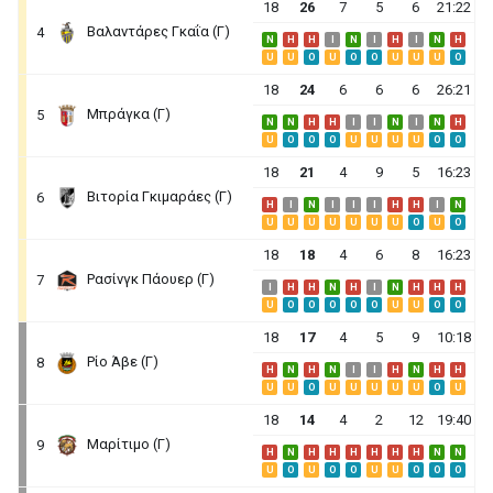
18
26
7
5
6
21:22
Βαλαντάρες Γκαΐα (Γ)
4
N
H
H
I
N
I
H
I
N
H
U
U
O
U
O
O
U
U
U
O
18
24
6
6
6
26:21
Μπράγκα (Γ)
5
N
N
H
H
I
I
N
I
N
H
U
O
O
O
U
U
U
U
O
O
18
21
4
9
5
16:23
Βιτορία Γκιμαράες (Γ)
6
H
I
N
I
I
I
H
H
I
N
U
U
U
U
U
U
U
O
U
O
18
18
4
6
8
16:23
Ρασίνγκ Πάουερ (Γ)
7
I
H
H
N
H
I
N
H
H
H
U
O
O
O
O
O
U
U
O
O
18
17
4
5
9
10:18
Ρίο Άβε (Γ)
8
H
N
H
N
I
I
H
N
H
H
U
U
O
U
U
U
U
U
O
U
18
14
4
2
12
19:40
Μαρίτιμο (Γ)
9
H
N
H
H
H
H
H
H
N
N
U
O
U
O
O
U
U
O
O
O