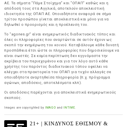
ΑΕ. Τα σήματα "Πάμε Στοίχημα" και "ΟΠΑΠ" καθώς και η
απόδοσή τους στα Αγγλικά, αποτελούν αποκλειστική
ιδιοκτησία της ΟΠΑΠ ΑΕ. Οποιαδήποτε αναφορά σε σήμα
τρίτου προσώπου γίνεται αποκλειστικά και μόνο για να
δηλωθεί ο προορισμός και η προέλευση του.
Το "agones.gr" είναι ενημερωτικός διαδικτυακός τόπος και
όλες οι πληροφορίες που αναρτώνται σε αυτόν έχουν ως
σκοπό την ενημέρωση του κοινού. Καταβάλουμε κάθε δυνατή
προσπάθεια έτσι ώστε οι πληροφορίες που δημοσιεύουμε να
είναι σωστές. Σε καμία περίπτωση δεν εγγυόμαστε την
ακρίβεια του περιεχομένου και για τον λόγο αυτό κάθε
χρήστης του παρόντος διαδικτυακού τόπου οφείλει να
ελέγχει στα πρακτορεία του ΟΠΑΠ για τυχόν αλλαγές σε
οποιαδήποτε αναρτηθείσα πληροφορία (π.χ. πρόγραμμα
αγώνων, αποδόσεις, αποτελέσματα κλπ).
Οι αποδόσεις παρέχονται για αποκλειστικά ενημερωτικούς
σκοπούς.
Images are copyrighted by
IMAGO
and
INTIME
.
21+ | ΚΙΝΔΥΝΟΣ ΕΘΙΣΜΟΥ &