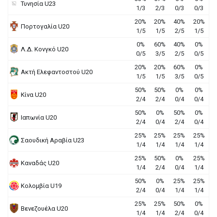
Τυνησία U23
1/3
2/3
0/3
0/3
20%
20%
40%
20%
Πορτογαλία U20
1/5
1/5
2/5
1/5
0%
60%
40%
0%
Λ.Δ. Κονγκό U20
0/5
3/5
2/5
0/5
20%
20%
60%
0%
Ακτή Ελεφαντοστού U20
1/5
1/5
3/5
0/5
50%
50%
0%
0%
Κίνα U20
2/4
2/4
0/4
0/4
50%
0%
50%
0%
Ιαπωνία U20
2/4
0/4
2/4
0/4
25%
25%
25%
25%
Σαουδική Αραβία U23
1/4
1/4
1/4
1/4
25%
50%
0%
25%
Καναδάς U20
1/4
2/4
0/4
1/4
50%
0%
25%
25%
Κολομβία U19
2/4
0/4
1/4
1/4
25%
25%
50%
0%
Βενεζουέλα U20
1/4
1/4
2/4
0/4