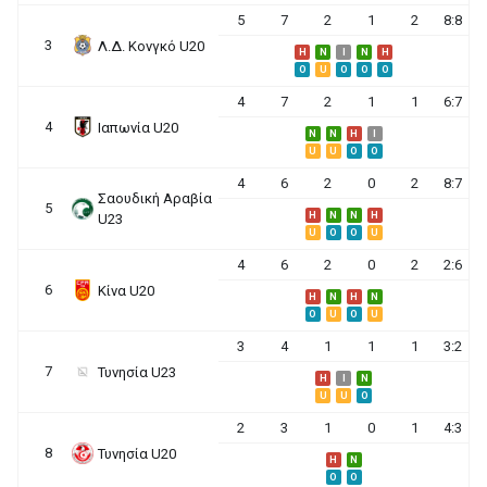
5
7
2
1
2
8:8
3
Λ.Δ. Κονγκό U20
H
N
I
N
H
O
U
O
O
O
4
7
2
1
1
6:7
4
Ιαπωνία U20
N
N
H
I
U
U
O
O
4
6
2
0
2
8:7
Σαουδική Αραβία
5
H
N
N
H
U23
U
O
O
U
4
6
2
0
2
2:6
6
Κίνα U20
H
N
H
N
O
U
O
U
3
4
1
1
1
3:2
7
Τυνησία U23
H
I
N
U
U
O
2
3
1
0
1
4:3
8
Τυνησία U20
H
N
O
O