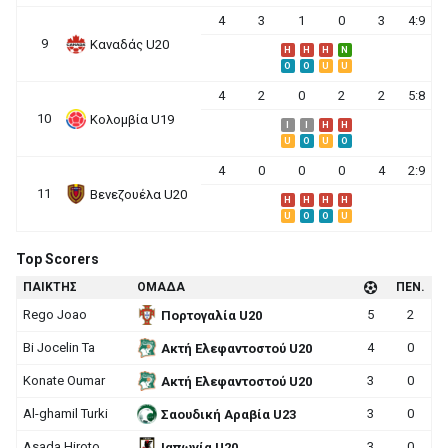
4
3
1
0
3
4:9
9
Καναδάς U20
H
H
H
N
O
O
U
U
4
2
0
2
2
5:8
10
Κολομβία U19
I
I
H
H
U
O
U
O
4
0
0
0
4
2:9
11
Βενεζουέλα U20
H
H
H
H
U
O
O
U
Top Scorers
ΠΑΙΚΤΗΣ
ΟΜΑΔΑ
ΠΕΝ.
Rego Joao
5
2
Πορτογαλία U20
Bi Jocelin Ta
4
0
Ακτή Ελεφαντοστού U20
Konate Oumar
3
0
Ακτή Ελεφαντοστού U20
Al-ghamil Turki
3
0
Σαουδική Αραβία U23
Asada Hiroto
3
0
Ιαπωνία U20