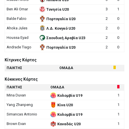
Ben Ali Omar
3
1
Τυνησία U20
Balde Fabio
2
0
Πορτογαλία U20
Ahoka Jules
2
0
Λ.Δ. Κονγκό U20
Houssa Eyad
2
0
Σαουδική Αραβία U23
Andrade Tiago
2
0
Πορτογαλία U20
Κίτρινες Κάρτες
ΠΑΙΚΤΗΣ
ΟΜΑΔΑ
Κόκκινες Κάρτες
ΠΑΙΚΤΗΣ
ΟΜΑΔΑ
Mina Duvan
1
Κολομβία U19
Yang Zhanpeng
1
Κίνα U20
Simancas Antonio
1
Κολομβία U19
Brown Evan
1
Καναδάς U20