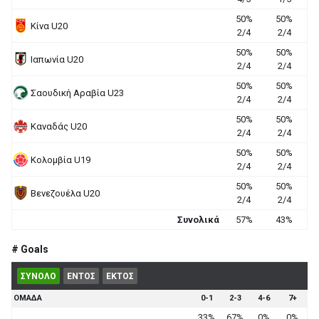
50%
50%
Κίνα U20
2/4
2/4
50%
50%
Ιαπωνία U20
2/4
2/4
50%
50%
Σαουδική Αραβία U23
2/4
2/4
50%
50%
Καναδάς U20
2/4
2/4
50%
50%
Κολομβία U19
2/4
2/4
50%
50%
Βενεζουέλα U20
2/4
2/4
Συνολικά
57%
43%
# Goals
ΣΥΝΟΛΟ
ΕΝΤΟΣ
ΕΚΤΟΣ
ΟΜΑΔΑ
0-1
2-3
4-6
7+
33%
67%
0%
0%