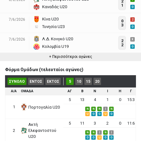
2
1
Καναδάς U20
O
Κίνα U20
7/6/2026
2
0
3
Τυνησία U23
O
Λ.Δ. Κονγκό U20
7/6/2026
X
2
2
Κολομβία U19
O
+ Περισσότεροι αγώνες
Φόρμα Ομάδων (τελευταίοι αγώνες)
ΣΥΝΟΛΟ
ΕΝΤΟΣ
ΕΚΤΟΣ
5
10
15
20
Α/Α
ΟΜΑΔΑ
ΑΓ
Β
Ν
Ι
Η
Γ
5
13
4
1
0
15:3
1
Πορτογαλία U20
N
N
N
I
N
U
O
O
U
O
5
11
3
2
0
11:6
Ακτή
2
Ελεφαντοστού
N
N
I
N
I
U20
O
O
U
O
O