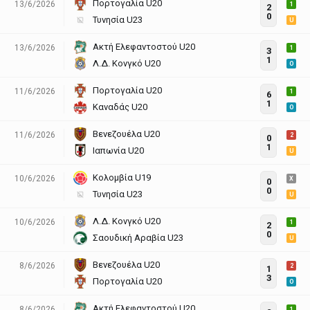
Πορτογαλία U20
13/6/2026
1
2
0
Τυνησία U23
U
Ακτή Ελεφαντοστού U20
13/6/2026
1
3
1
Λ.Δ. Κονγκό U20
O
Πορτογαλία U20
11/6/2026
1
6
1
Καναδάς U20
O
Βενεζουέλα U20
11/6/2026
2
0
1
Ιαπωνία U20
U
Κολομβία U19
10/6/2026
X
0
0
Τυνησία U23
U
Λ.Δ. Κονγκό U20
10/6/2026
1
2
0
Σαουδική Αραβία U23
U
Βενεζουέλα U20
8/6/2026
2
1
3
Πορτογαλία U20
O
Ακτή Ελεφαντοστού U20
8/6/2026
1