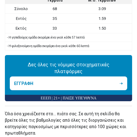
Τέρματα
Μ.Ο. Τερμάτων
Σύνολο
68
3.09
Εντός
35
1.59
Εκτός
33
1.50
- Η γηπεδούχος ομάδα σκοράρει ένα γκολ κάθε 57 λεπτά
- Η φιλοξενούμενη ομάδα σκοράρει ένα γκολ κάθε 60 λεπτά
Δες όλες τις νόμιμες στοιχηματικές
πλατφόρμες
ΕΓΓΡΑΦΗ
ΕΕΕΠ | 21+ | ΠΑΙΞΕ ΥΠΕΥΘΥΝΑ
Όλα όσα χρειάζεστε στο... πιάτο σας. Σε αυτή τη σελίδα θα
βρείτε όλες τις βαθμολογίες από όλες τις διοργανώσεις και
κατηγορίες παγκοσμίως με περισσότερες από 100 χώρες και
πρωταθλήματα.