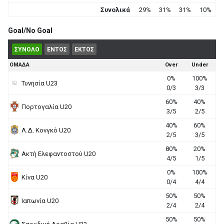
Συνολικά
29%
31%
31%
10%
Goal/No Goal
ΣΥΝΟΛΟ
ΕΝΤΟΣ
ΕΚΤΟΣ
ΟΜΑΔΑ
Over
Under
0%
100%
Τυνησία U23
0/3
3/3
60%
40%
Πορτογαλία U20
3/5
2/5
40%
60%
Λ.Δ. Κονγκό U20
2/5
3/5
80%
20%
Ακτή Ελεφαντοστού U20
4/5
1/5
0%
100%
Κίνα U20
0/4
4/4
50%
50%
Ιαπωνία U20
2/4
2/4
50%
50%