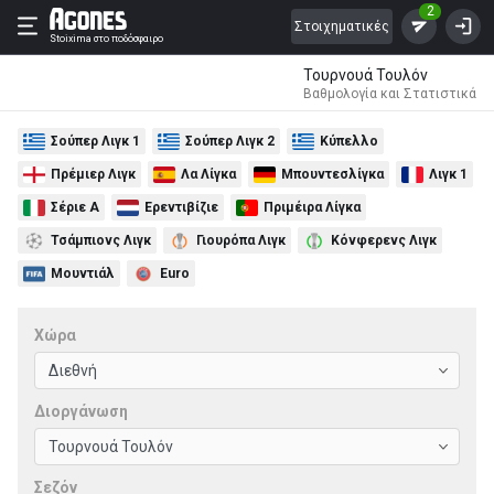
2
Στοιχηματικές
Stoixima
στο ποδόσφαιρο
Τουρνουά Τουλόν
Βαθμολογία και Στατιστικά
Σούπερ Λιγκ 1
Σούπερ Λιγκ 2
Κύπελλο
Πρέμιερ Λιγκ
Λα Λίγκα
Μπουντεσλίγκα
Λιγκ 1
Σέριε Α
Ερεντιβίζιε
Πριμέιρα Λίγκα
Τσάμπιονς Λιγκ
Γιουρόπα Λιγκ
Κόνφερενς Λιγκ
Μουντιάλ
Euro
Χώρα
Διοργάνωση
Σεζόν