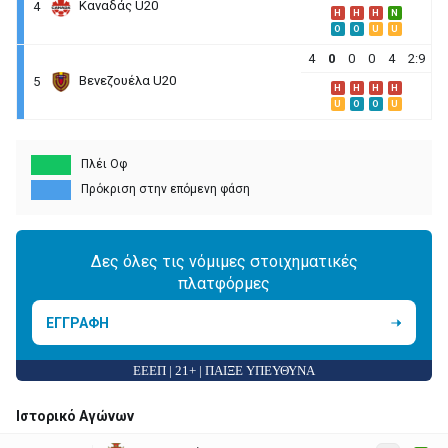
Καναδάς U20
4
H
H
H
N
O
O
U
U
4
0
0
0
4
2:9
Βενεζουέλα U20
5
H
H
H
H
U
O
O
U
Πλέι Οφ
Πρόκριση στην επόμενη φάση
Δες όλες τις νόμιμες στοιχηματικές
πλατφόρμες
ΕΓΓΡΑΦΗ
ΕΕΕΠ | 21+ | ΠΑΙΞΕ ΥΠΕΥΘΥΝΑ
Ιστορικό Αγώνων