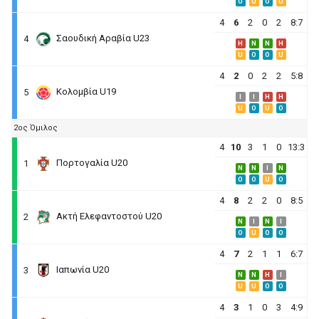
O
U
O
U
4
6
2
0
2
8:7
Σαουδική Αραβία U23
4
H
N
N
H
U
O
O
U
4
2
0
2
2
5:8
Κολομβία U19
5
I
I
H
H
U
O
U
O
2ος Όμιλος
4
10
3
1
0
13:3
Πορτογαλία U20
1
N
N
I
N
O
O
U
O
4
8
2
2
0
8:5
Ακτή Ελεφαντοστού U20
2
N
I
N
I
O
U
O
O
4
7
2
1
1
6:7
Ιαπωνία U20
3
N
N
H
I
U
U
O
O
4
3
1
0
3
4:9