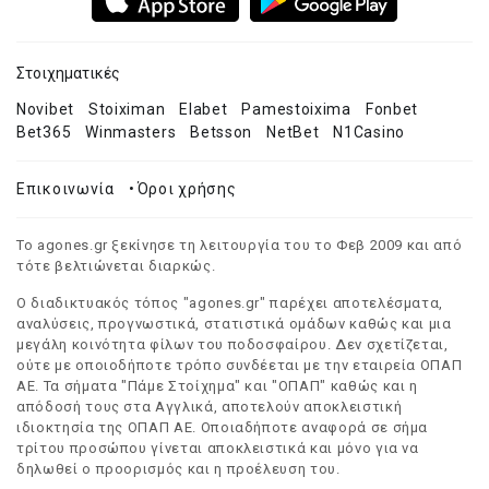
Στοιχηματικές
Novibet
Stoiximan
Elabet
Pamestoixima
Fonbet
Bet365
Winmasters
Betsson
NetBet
N1Casino
Επικοινωνία
•
Όροι χρήσης
Το agones.gr ξεκίνησε τη λειτουργία του το Φεβ 2009 και από
τότε βελτιώνεται διαρκώς.
Ο διαδικτυακός τόπος "agones.gr" παρέχει αποτελέσματα,
αναλύσεις, προγνωστικά, στατιστικά ομάδων καθώς και μια
μεγάλη κοινότητα φίλων του ποδοσφαίρου. Δεν σχετίζεται,
ούτε με οποιοδήποτε τρόπο συνδέεται με την εταιρεία ΟΠΑΠ
ΑΕ. Τα σήματα "Πάμε Στοίχημα" και "ΟΠΑΠ" καθώς και η
απόδοσή τους στα Αγγλικά, αποτελούν αποκλειστική
ιδιοκτησία της ΟΠΑΠ ΑΕ. Οποιαδήποτε αναφορά σε σήμα
τρίτου προσώπου γίνεται αποκλειστικά και μόνο για να
δηλωθεί ο προορισμός και η προέλευση του.