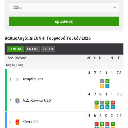
Εμφάνιση
Βαθμολογία ΔΙΕΘΝΗ: Τουρνουά Τουλόν 2026
ΣΥΝΟΛΟ
ΕΝΤΟΣ
ΕΚΤΟΣ
Α/Α
ΟΜΑΔΑ
ΑΓ
B
N
I
H
Γ
1ος Όμιλος
4
7
2
1
1
7:3
Τυνησία U23
1
I
N
U
O
4
7
2
1
1
7:5
Λ.Δ. Κονγκό U20
2
N
I
N
H
U
O
O
O
4
6
2
0
2
2:6
Κίνα U20
3
H
N
H
N