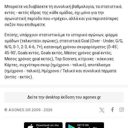
Μπορείτε να διαβάσετε τη συνολική βαθμολογία, τα στατιστικά
εντός - εκτός έδρας της κάθε ομάδας, όχι μόνο για την
αγωνιστική περίοδο που «τρέχει», αλλά και για περισσότερες
σεζόν που επιθυμείτε.
Επίσης, υπάρχουν στατιστικά με το ιστορικό αγώνων, φόρμα
ομάδων (τελευταίοι αγώνες), στατιστικά Goal (Over - Under, G/G,
N/G, 0-1, 2-3, 4-6, 7+), κατανομή χρόνου σκοραρίσματος (0-45',
45-90', Goals εντός, Goals εκτός, Μέσος χρόνος goal εντός,
Μέσος χρόνος goal εκτός), Top Scorers, κίτρινες - κόκκινες
Κάρτες, συχνότερα σκορ (ημίχρονο - τελικό), αποτέλεσμα
(ημίχρονο - τελικό), Ημίχρονο / Τελικό και συνολικά τέρματα
(εντός - εκτός).
Δείτε την desktop έκδοση του agones.gr
© AGONES.GR 2009 - 2026