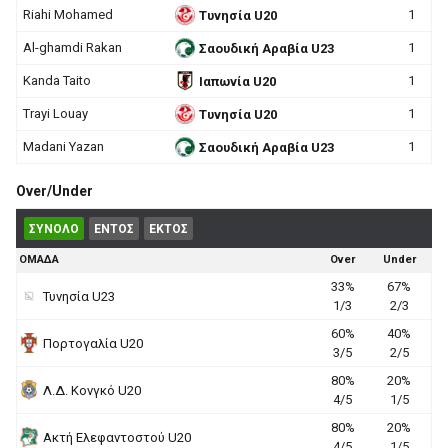
Riahi Mohamed
1
Τυνησία U20
Al-ghamdi Rakan
1
Σαουδική Αραβία U23
Kanda Taito
1
Ιαπωνία U20
Trayi Louay
1
Τυνησία U20
Madani Yazan
1
Σαουδική Αραβία U23
Over/Under
ΣΥΝΟΛΟ
ΕΝΤΟΣ
ΕΚΤΟΣ
ΟΜΑΔΑ
Over
Under
33%
67%
Τυνησία U23
1/3
2/3
60%
40%
Πορτογαλία U20
3/5
2/5
80%
20%
Λ.Δ. Κονγκό U20
4/5
1/5
80%
20%
Ακτή Ελεφαντοστού U20
4/5
1/5