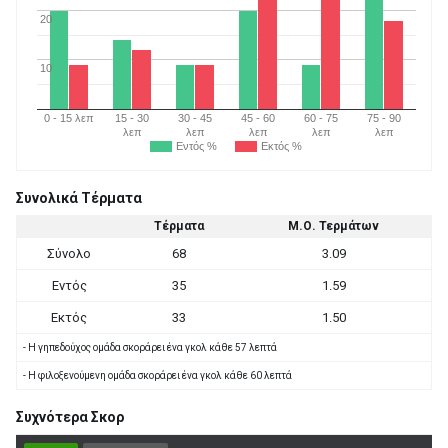
20
10
0 - 15 λεπ
15 - 30
30 - 45
45 - 60
60 - 75
75 - 90
λεπ
λεπ
λεπ
λεπ
λεπ
Εντός %
Εκτός %
Συνολικά Τέρματα
Τέρματα
Μ.Ο. Τερμάτων
Σύνολο
68
3.09
Εντός
35
1.59
Εκτός
33
1.50
- Η γηπεδούχος ομάδα σκοράρει ένα γκολ κάθε 57 λεπτά
- Η φιλοξενούμενη ομάδα σκοράρει ένα γκολ κάθε 60 λεπτά
Συχνότερα Σκορ