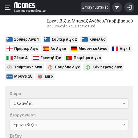
Στοιχηματικές
Stoixima
στο ποδόσφαιρο
Ερεντιβίζιε: Μπαράζ Ανόδου/Υποβιβασμού
Βαθμολογία και Στατιστικά
Σούπερ Λιγκ 1
Σούπερ Λιγκ 2
Κύπελλο
Πρέμιερ Λιγκ
Λα Λίγκα
Μπουντεσλίγκα
Λιγκ 1
Σέριε Α
Ερεντιβίζιε
Πριμέιρα Λίγκα
Τσάμπιονς Λιγκ
Γιουρόπα Λιγκ
Κόνφερενς Λιγκ
Μουντιάλ
Euro
Χώρα
Διοργάνωση
Σεζόν