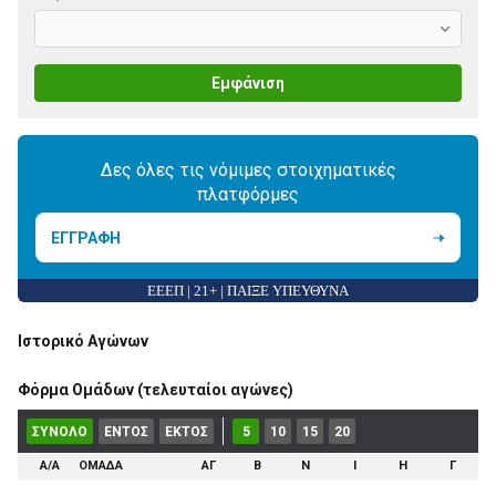
Εμφάνιση
Δες όλες τις νόμιμες στοιχηματικές
πλατφόρμες
ΕΓΓΡΑΦΗ
ΕΕΕΠ | 21+ | ΠΑΙΞΕ ΥΠΕΥΘΥΝΑ
Ιστορικό Αγώνων
Φόρμα Ομάδων (τελευταίοι αγώνες)
ΣΥΝΟΛΟ
ΕΝΤΟΣ
ΕΚΤΟΣ
5
10
15
20
Α/Α
ΟΜΑΔΑ
ΑΓ
Β
Ν
Ι
Η
Γ