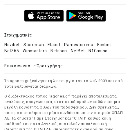
Στοιχηματικές
Novibet
Stoiximan
Elabet
Pamestoixima
Fonbet
Bet365
Winmasters
Betsson
NetBet
N1Casino
Επικοινωνία
•
Όροι χρήσης
Το agones.gr ξεκίνησε τη λειτουργία του το Φεβ 2009 και από
τότε βελτιώνεται διαρκώς.
Ο διαδικτυακός τόπος "agones.gr" παρέχει αποτελέσματα,
αναλύσεις, προγνωστικά, στατιστικά ομάδων καθώς και μια
μεγάλη κοινότητα φίλων του ποδοσφαίρου. Δεν σχετίζεται,
ούτε με οποιοδήποτε τρόπο συνδέεται με την εταιρεία ΟΠΑΠ
ΑΕ. Τα σήματα "Πάμε Στοίχημα" και "ΟΠΑΠ" καθώς και η
απόδοσή τους στα Αγγλικά, αποτελούν αποκλειστική
ιδιοκτησία της ΟΠΑΠ ΑΕ. Οποιαδήποτε αναφορά σε σήμα