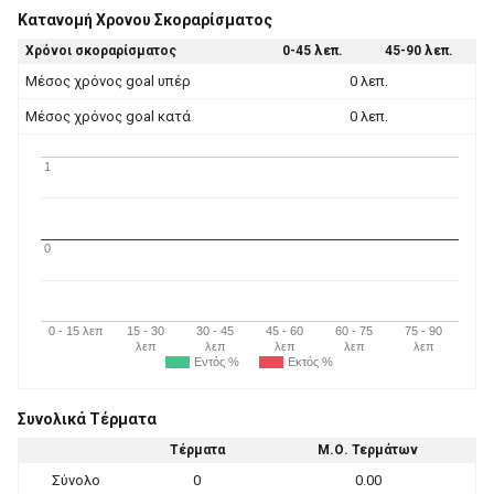
Κατανομή Χρονου Σκοραρίσματος
Χρόνοι σκοραρίσματος
0-45 λεπ.
45-90 λεπ.
Μέσος χρόνος goal υπέρ
0 λεπ.
Μέσος χρόνος goal κατά
0 λεπ.
1
0
0 - 15 λεπ
15 - 30
30 - 45
45 - 60
60 - 75
75 - 90
λεπ
λεπ
λεπ
λεπ
λεπ
Εντός %
Εκτός %
Συνολικά Τέρματα
Τέρματα
Μ.Ο. Τερμάτων
Σύνολο
0
0.00