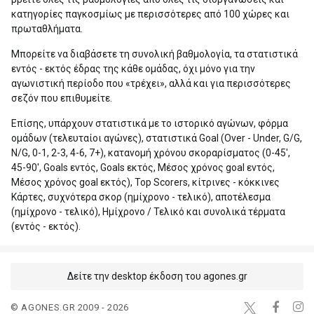
κατηγορίες παγκοσμίως με περισσότερες από 100 χώρες και
πρωταθλήματα.
Μπορείτε να διαβάσετε τη συνολική βαθμολογία, τα στατιστικά
εντός - εκτός έδρας της κάθε ομάδας, όχι μόνο για την
αγωνιστική περίοδο που «τρέχει», αλλά και για περισσότερες
σεζόν που επιθυμείτε.
Επίσης, υπάρχουν στατιστικά με το ιστορικό αγώνων, φόρμα
ομάδων (τελευταίοι αγώνες), στατιστικά Goal (Over - Under, G/G,
N/G, 0-1, 2-3, 4-6, 7+), κατανομή χρόνου σκοραρίσματος (0-45',
45-90', Goals εντός, Goals εκτός, Μέσος χρόνος goal εντός,
Μέσος χρόνος goal εκτός), Top Scorers, κίτρινες - κόκκινες
Κάρτες, συχνότερα σκορ (ημίχρονο - τελικό), αποτέλεσμα
(ημίχρονο - τελικό), Ημίχρονο / Τελικό και συνολικά τέρματα
(εντός - εκτός).
Δείτε την desktop έκδοση του agones.gr
© AGONES.GR 2009 - 2026