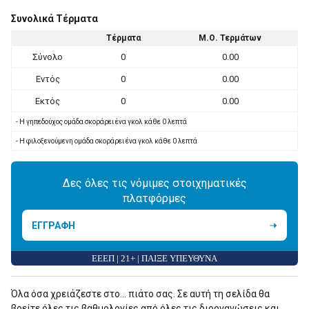
Συνολικά Τέρματα
Τέρματα
Μ.Ο. Τερμάτων
Σύνολο
0
0.00
Εντός
0
0.00
Εκτός
0
0.00
- Η γηπεδούχος ομάδα σκοράρει ένα γκολ κάθε 0 λεπτά
- Η φιλοξενούμενη ομάδα σκοράρει ένα γκολ κάθε 0 λεπτά
Δες όλες τις νόμιμες στοιχηματικές
πλατφόρμες
ΕΓΓΡΑΦΗ
ΕΕΕΠ | 21+ | ΠΑΙΞΕ ΥΠΕΥΘΥΝΑ
Όλα όσα χρειάζεστε στο... πιάτο σας. Σε αυτή τη σελίδα θα
βρείτε όλες τις βαθμολογίες από όλες τις διοργανώσεις και