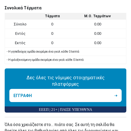
Συνολικά Τέρματα
Τέρματα
Μ.Ο. Τερμάτων
Σύνολο
0
0.00
Εντός
0
0.00
Εκτός
0
0.00
- Η γηπεδούχος ομάδα σκοράρει ένα γκολ κάθε 0 λεπτά
- Η φιλοξενούμενη ομάδα σκοράρει ένα γκολ κάθε 0 λεπτά
Δες όλες τις νόμιμες στοιχηματικές
πλατφόρμες
ΕΓΓΡΑΦΗ
ΕΕΕΠ | 21+ | ΠΑΙΞΕ ΥΠΕΥΘΥΝΑ
Όλα όσα χρειάζεστε στο... πιάτο σας. Σε αυτή τη σελίδα θα
βρείτε όλες τις βαθμολογίες από όλες τις διοργανώσεις και