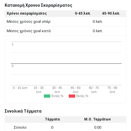
Κατανομή Χρονου Σκοραρίσματος
Χρόνοι σκοραρίσματος
0-45 λεπ.
45-90 λεπ.
Μέσος χρόνος goal υπέρ
0 λεπ.
Μέσος χρόνος goal κατά
0 λεπ.
1
0
0 - 15 λεπ
15 - 30
30 - 45
45 - 60
60 - 75
75 - 90
λεπ
λεπ
λεπ
λεπ
λεπ
Εντός %
Εκτός %
Συνολικά Τέρματα
Τέρματα
Μ.Ο. Τερμάτων
Σύνολο
0
0.00