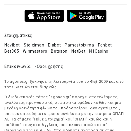
Στοιχηματικές
Novibet
Stoiximan
Elabet
Pamestoixima
Fonbet
Bet365
Winmasters
Betsson
NetBet
N1Casino
Επικοινωνία
•
Όροι χρήσης
Το agones.gr ξεκίνησε τη λειτουργία του το Φεβ 2009 και από
τότε βελτιώνεται διαρκώς.
Ο διαδικτυακός τόπος "agones.gr" παρέχει αποτελέσματα,
αναλύσεις, προγνωστικά, στατιστικά ομάδων καθώς και μια
μεγάλη κοινότητα φίλων του ποδοσφαίρου. Δεν σχετίζεται,
ούτε με οποιοδήποτε τρόπο συνδέεται με την εταιρεία ΟΠΑΠ
ΑΕ. Τα σήματα "Πάμε Στοίχημα" και "ΟΠΑΠ" καθώς και η
απόδοσή τους στα Αγγλικά, αποτελούν αποκλειστική
ιδιοκτησία της ΟΠΑΠ ΑΕ. Οποιαδήποτε αναφορά σε σήμα