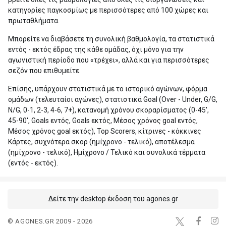
κατηγορίες παγκοσμίως με περισσότερες από 100 χώρες και
πρωταθλήματα.
Μπορείτε να διαβάσετε τη συνολική βαθμολογία, τα στατιστικά
εντός - εκτός έδρας της κάθε ομάδας, όχι μόνο για την
αγωνιστική περίοδο που «τρέχει», αλλά και για περισσότερες
σεζόν που επιθυμείτε.
Επίσης, υπάρχουν στατιστικά με το ιστορικό αγώνων, φόρμα
ομάδων (τελευταίοι αγώνες), στατιστικά Goal (Over - Under, G/G,
N/G, 0-1, 2-3, 4-6, 7+), κατανομή χρόνου σκοραρίσματος (0-45',
45-90', Goals εντός, Goals εκτός, Μέσος χρόνος goal εντός,
Μέσος χρόνος goal εκτός), Top Scorers, κίτρινες - κόκκινες
Κάρτες, συχνότερα σκορ (ημίχρονο - τελικό), αποτέλεσμα
(ημίχρονο - τελικό), Ημίχρονο / Τελικό και συνολικά τέρματα
(εντός - εκτός).
Δείτε την desktop έκδοση του agones.gr
© AGONES.GR 2009 - 2026