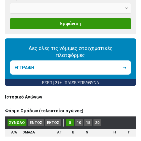
Εμφάνιση
Δες όλες τις νόμιμες στοιχηματικές
πλατφόρμες
ΕΓΓΡΑΦΗ
ΕΕΕΠ | 21+ | ΠΑΙΞΕ ΥΠΕΥΘΥΝΑ
Ιστορικό Αγώνων
Φόρμα Ομάδων (τελευταίοι αγώνες)
ΣΥΝΟΛΟ
ΕΝΤΟΣ
ΕΚΤΟΣ
5
10
15
20
Α/Α
ΟΜΑΔΑ
ΑΓ
Β
Ν
Ι
Η
Γ