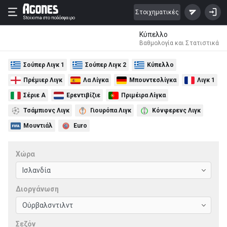
Στοιχηματικές
Stoixima
στο ποδόσφαιρο
Κύπελλο
Βαθμολογία και Στατιστικά
Σούπερ Λιγκ 1
Σούπερ Λιγκ 2
Κύπελλο
Πρέμιερ Λιγκ
Λα Λίγκα
Μπουντεσλίγκα
Λιγκ 1
Σέριε Α
Ερεντιβίζιε
Πριμέιρα Λίγκα
Τσάμπιονς Λιγκ
Γιουρόπα Λιγκ
Κόνφερενς Λιγκ
Μουντιάλ
Euro
Χώρα
Διοργάνωση
Σεζόν