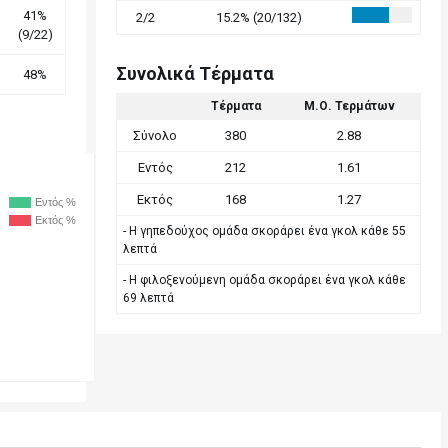
41%
2/2
15.2% (20/132)
(9/22)
Συνολικά Τέρματα
48%
Τέρματα
Μ.Ο. Τερμάτων
Σύνολο
380
2.88
Εντός
212
1.61
Εκτός
168
1.27
Εντός %
Εκτός %
- Η γηπεδούχος ομάδα σκοράρει ένα γκολ κάθε 55
λεπτά
- Η φιλοξενούμενη ομάδα σκοράρει ένα γκολ κάθε
69 λεπτά