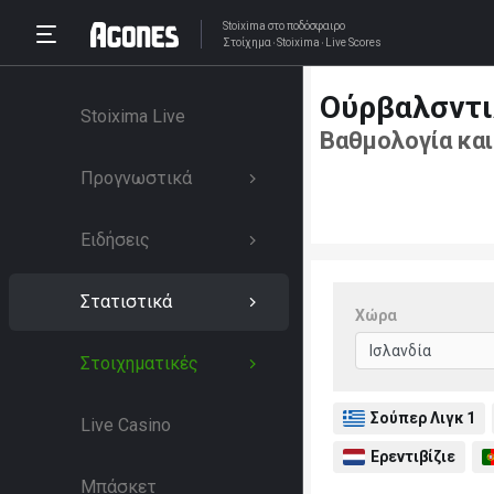
Stoixima
στο ποδόσφαιρο
Στοίχημα
Stoixima
Live Scores
Ούρβαλσντι
Stoixima Live
Βαθμολογία και
Προγνωστικά
Ειδήσεις
Στατιστικά
Χώρα
Στοιχηματικές
Σούπερ Λιγκ 1
Live Casino
Ερεντιβίζιε
Μπάσκετ