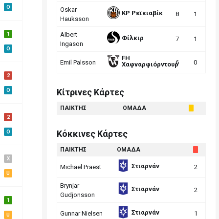
O
Oskar
ΚΡ Ρεϊκιαβίκ
8
1
Hauksson
Albert
1
Φίλκιρ
7
1
Ingason
O
FH
Emil Palsson
6
0
Χαφναρφιόρντουρ
2
Κίτρινες Κάρτες
O
ΠΑΙΚΤΗΣ
ΟΜΑΔΑ
2
Κόκκινες Κάρτες
O
ΠΑΙΚΤΗΣ
ΟΜΑΔΑ
X
Στιαρνάν
Michael Praest
2
U
Brynjar
Στιαρνάν
2
Gudjonsson
1
Στιαρνάν
Gunnar Nielsen
1
U