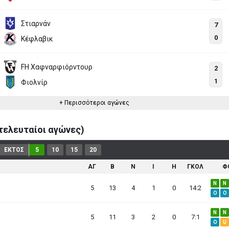
Στιαρνάν
7
0
Κέφλαβικ
FH Χαφναρφιόρντουρ
2
1
Φιολνίρ
+ Περισσότεροι αγώνες
ελευταίοι αγώνες)
ΕΚΤΟΣ
5
10
15
20
ΑΓ
B
N
I
H
ΓΚΟΛ
Φ
N
N
5
13
4
1
0
14:2
O
O
N
N
5
11
3
2
0
7:1
O
U