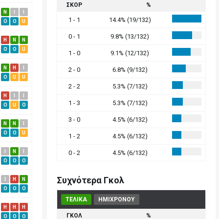
ΣΚΟΡ
%
N
I
I
1 - 1
14.4% (19/132)
O
O
U
0 - 1
9.8% (13/132)
H
N
N
O
O
U
1 - 0
9.1% (12/132)
N
H
I
2 - 0
6.8% (9/132)
O
U
U
2 - 2
5.3% (7/132)
H
I
I
1 - 3
5.3% (7/132)
O
U
O
3 - 0
4.5% (6/132)
N
N
I
O
O
U
1 - 2
4.5% (6/132)
I
N
I
0 - 2
4.5% (6/132)
O
O
O
Συχνότερα Γκολ
I
H
N
O
O
O
ΤΕΛΙΚΑ
ΗΜΙΧΡΟΝΟΥ
H
H
H
ΓΚΟΛ
%
O
O
O