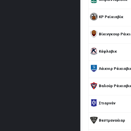
ΚΡ Ρεϊκιαβίκ
Βίκινγκουρ Ρέικι
Κέφλαβικ
Λέικνιρ Ρέικιαβι
Βαλούρ Ρέικιαβι
Στιαρνάν
Βεστμαναέιαρ