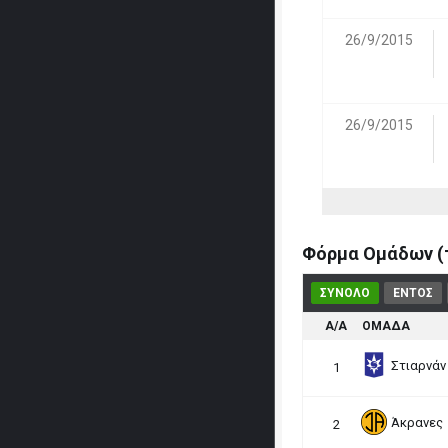
26/9/2015
26/9/2015
Φόρμα Ομάδων (τ
ΣΥΝΟΛΟ
ΕΝΤΟΣ
Α/Α
ΟΜΑΔΑ
Στιαρνάν
1
Άκρανες
2