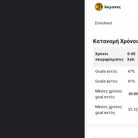
Άκρανες
Συνολικά
Κατανομή Χρόνο
Χρόνοι
0-45
σκοραρίσματος
λεπ.
Goals εντός
47%
Goals εκτός
41%
Μέσος χρόνος
48.88
goal εντός
Μέσος χρόνος
51.12
goal εκτός