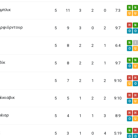
N
N
μπλικ
5
11
3
2
0
7:3
U
U
H
N
αρφιόρντουρ
5
9
3
0
2
9:7
O
O
N
I
5
8
2
2
1
6:4
O
U
N
N
βίκ
5
8
2
2
1
9:7
O
U
H
H
5
7
2
1
2
9:10
U
O
H
H
έικιαβικ
5
5
1
2
2
9:10
O
U
H
H
αέιαρ
5
4
1
1
3
8:9
O
U
N
H
κ
5
3
1
0
4
5:19
O
O