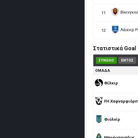
Βίκινγκου
11
Λέικνιρ Ρ
12
Στατιστικά Goal
ΣΥΝΟΛΟ
ΕΝΤΟΣ
ΟΜΑΔΑ
Φίλκιρ
FH Χαφναρφιόρν
Φιολνίρ
Μπρέινταμπλικ