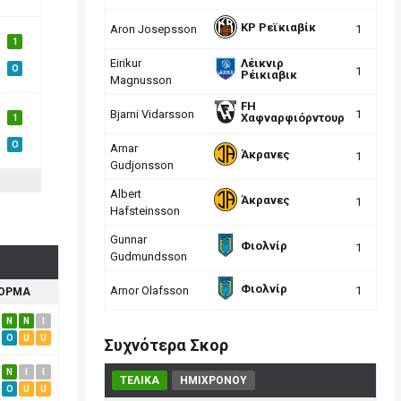
ΚΡ Ρεϊκιαβίκ
Aron Josepsson
1
1
Eirikur
Λέικνιρ
O
1
Ρέικιαβικ
Magnusson
FH
Bjarni Vidarsson
1
Χαφναρφιόρντουρ
1
O
Arnar
Άκρανες
1
Gudjonsson
Albert
Άκρανες
1
Hafsteinsson
Gunnar
Φιολνίρ
1
Gudmundsson
Φιολνίρ
Arnor Olafsson
1
ΟΡΜΑ
N
N
I
O
U
U
Συχνότερα Σκορ
N
I
I
ΤΕΛΙΚΑ
ΗΜΙΧΡΟΝΟΥ
O
U
U