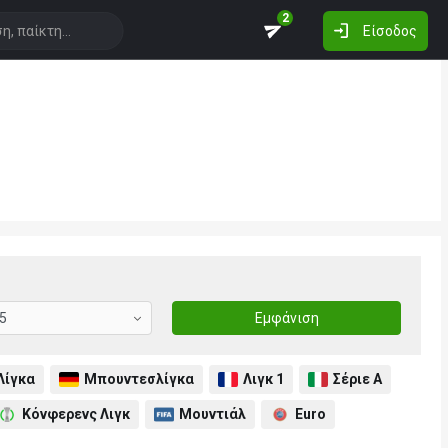
2
Είσοδος
Εμφάνιση
Λίγκα
Μπουντεσλίγκα
Λιγκ 1
Σέριε Α
Κόνφερενς Λιγκ
Μουντιάλ
Euro