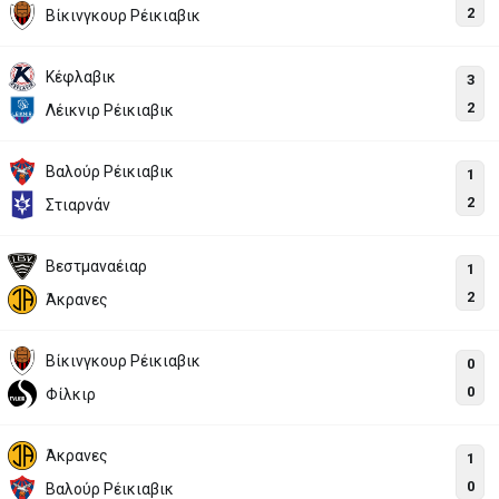
2
Βίκινγκουρ Ρέικιαβικ
Κέφλαβικ
3
2
Λέικνιρ Ρέικιαβικ
Βαλούρ Ρέικιαβικ
1
2
Στιαρνάν
Βεστμαναέιαρ
1
2
Άκρανες
Βίκινγκουρ Ρέικιαβικ
0
0
Φίλκιρ
Άκρανες
1
0
Βαλούρ Ρέικιαβικ