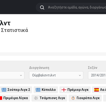
λντ
 Στατιστικά
Διοργάνωση
Σεζόν
Σούπερ Λιγκ 2
Κύπελλο
Πρέμιερ Λιγκ
Λα 
Πριμέιρα Λίγκα
Τσάμπιονς Λιγκ
Γιουρόπα Λιγκ