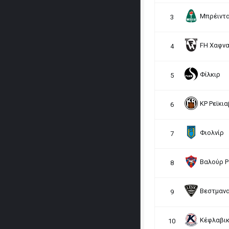
Μπρέιντα
3
FH Χαφν
4
Φίλκιρ
5
ΚΡ Ρεϊκια
6
Φιολνίρ
7
Βαλούρ Ρ
8
Βεστμαν
9
Κέφλαβι
10