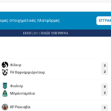
μιμες στοιχηματικές πλατφόρμες
ΕΓΓΡΑ
ΕΕΕΠ | 21+ | ΠΑΙΞΕ ΥΠΕΥΘΥΝΑ
Φίλκιρ
3
2
FH Χαφναρφιόρντουρ
Φιολνίρ
0
2
Μπρέινταμπλικ
ΚΡ Ρεϊκιαβίκ
5