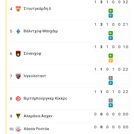
1
3
1
0
0
3:2
Στουτγκάρδη II
4
N
O
1
3
1
0
0
2:1
Βάλντχοφ Μανχάιμ
5
N
O
1
3
1
0
0
1:0
Σόνενχοφ
6
N
U
1
1
0
1
0
2:2
Ίνγκολσταντ
7
I
O
1
1
0
1
0
2:2
Βιρτσμπούργκερ Κίκερς
8
I
O
0
0
0
0
0
0:0
Αλεμάνια Άαχεν
9
0
0
0
0
0
0:0
Χάνσα Ροστόκ
10