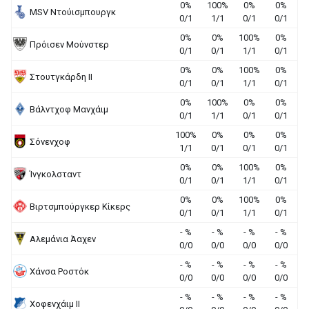
0%
100%
0%
0%
MSV Ντούισμπουργκ
0/1
1/1
0/1
0/1
0%
0%
100%
0%
Πρόισεν Μούνστερ
0/1
0/1
1/1
0/1
0%
0%
100%
0%
Στουτγκάρδη II
0/1
0/1
1/1
0/1
0%
100%
0%
0%
Βάλντχοφ Μανχάιμ
0/1
1/1
0/1
0/1
100%
0%
0%
0%
Σόνενχοφ
1/1
0/1
0/1
0/1
0%
0%
100%
0%
Ίνγκολσταντ
0/1
0/1
1/1
0/1
0%
0%
100%
0%
Βιρτσμπούργκερ Κίκερς
0/1
0/1
1/1
0/1
- %
- %
- %
- %
Αλεμάνια Άαχεν
0/0
0/0
0/0
0/0
- %
- %
- %
- %
Χάνσα Ροστόκ
0/0
0/0
0/0
0/0
- %
- %
- %
- %
Χοφενχάιμ ΙΙ