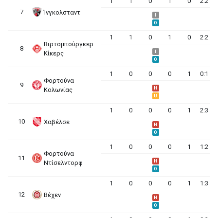
1
1
0
1
0
2:2
7
Ίνγκολσταντ
I
O
1
1
0
1
0
2:2
Βιρτσμπούργκερ
8
I
Κίκερς
O
1
0
0
0
1
0:1
Φορτούνα
9
H
Κολωνίας
U
1
0
0
0
1
2:3
10
Χαβέλσε
H
O
1
0
0
0
1
1:2
Φορτούνα
11
H
Ντίσελντορφ
O
1
0
0
0
1
1:3
12
Βέχεν
H
O