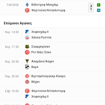
Βάλντχοφ Μανχάιμ
7/8/2026
1
2
1
Φορτούνα Ντίσελντορφ
O
Επόμενοι Αγώνες
Χοφενχάιμ ΙΙ
Κυρ. 14:30
Χάνσα Ροστόκ
Σααρμπρίκεν
Κυρ. 17:30
Ροτ Βάις Έσεν
Αλεμάνια Άαχεν
Κυρ. 20:30
Βερλ
Βιρτσμπούργκερ Κίκερς
Παρ. 20:00
Βέχεν
Φορτούνα Ντίσελντορφ
Σάβ. 15:00
Χοφενχάιμ ΙΙ