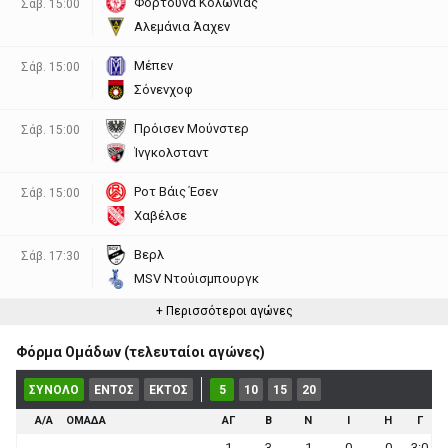
Φορτούνα Κολωνίας
Σάβ. 15:00
Αλεμάνια Άαχεν
Μέπεν
Σάβ. 15:00
Σόνενχοφ
Πρόισεν Μούνστερ
Σάβ. 15:00
Ίνγκολσταντ
Ροτ Βάις Έσεν
Σάβ. 15:00
Χαβέλσε
Βερλ
Σάβ. 17:30
MSV Ντούισμπουργκ
+ Περισσότεροι αγώνες
Φόρμα Ομάδων (τελευταίοι αγώνες)
ΣΥΝΟΛΟ
ΕΝΤΟΣ
ΕΚΤΟΣ
5
10
15
20
Α/Α
ΟΜΑΔΑ
ΑΓ
Β
Ν
Ι
Η
Γ
1
3
1
0
0
3:0