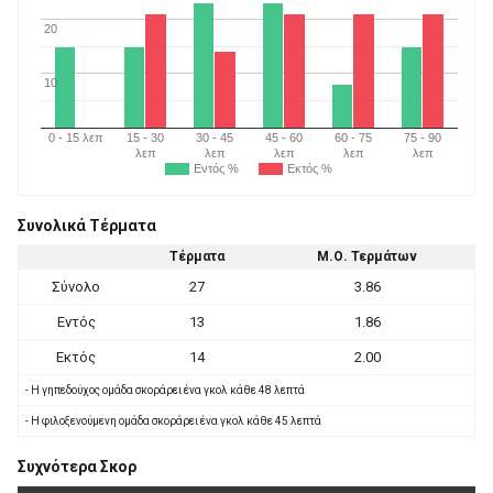
20
10
0 - 15 λεπ
15 - 30
30 - 45
45 - 60
60 - 75
75 - 90
λεπ
λεπ
λεπ
λεπ
λεπ
Εντός %
Εκτός %
Συνολικά Τέρματα
Τέρματα
Μ.Ο. Τερμάτων
Σύνολο
27
3.86
Εντός
13
1.86
Εκτός
14
2.00
- Η γηπεδούχος ομάδα σκοράρει ένα γκολ κάθε 48 λεπτά
- Η φιλοξενούμενη ομάδα σκοράρει ένα γκολ κάθε 45 λεπτά
Συχνότερα Σκορ