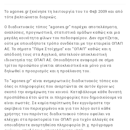
Το agones.gr ξεκίνησε τη λειτουργία του το Φεβ 2009 και από
τότε βελτιώνεται διαρκώς.
Ο διαδικτυακός τόπος "agones.gr" παρέχει αποτελέσματα,
αναλύσεις, προγνωστικά, στατιστικά ομάδων καθώς και μια
μεγάλη κοινότητα φίλων του ποδοσφαίρου. Δεν σχετίζεται,
ούτε με οποιοδήποτε τρόπο συνδέεται με την εταιρεία ΟΠΑΠ
ΑΕ. Τα σήματα "Πάμε Στοίχημα" και "ΟΠΑΠ" καθώς και η
απόδοσή τους στα Αγγλικά, αποτελούν αποκλειστική
ιδιοκτησία της ΟΠΑΠ ΑΕ. Οποιαδήποτε αναφορά σε σήμα
τρίτου προσώπου γίνεται αποκλειστικά και μόνο για να
δηλωθεί ο προορισμός και η προέλευση του.
Το "agones.gr" είναι ενημερωτικός διαδικτυακός τόπος και
όλες οι πληροφορίες που αναρτώνται σε αυτόν έχουν ως
σκοπό την ενημέρωση του κοινού. Καταβάλουμε κάθε δυνατή
προσπάθεια έτσι ώστε οι πληροφορίες που δημοσιεύουμε να
είναι σωστές. Σε καμία περίπτωση δεν εγγυόμαστε την
ακρίβεια του περιεχομένου και για τον λόγο αυτό κάθε
χρήστης του παρόντος διαδικτυακού τόπου οφείλει να
ελέγχει στα πρακτορεία του ΟΠΑΠ για τυχόν αλλαγές σε
οποιαδήποτε αναρτηθείσα πληροφορία (π.χ. πρόγραμμα