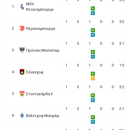
MSV
1
N
Ντούισμπουργκ
O
1
3
1
0
0
5:2
2
Ρέγκενσμπουργκ
N
O
1
3
1
0
0
3:1
3
Πρόισεν Μούνστερ
N
O
1
3
1
0
0
1:0
4
Σόνενχοφ
N
U
1
3
1
0
0
3:2
5
Στουτγκάρδη II
N
O
1
3
1
0
0
2:1
6
Βάλντχοφ Μανχάιμ
N
O