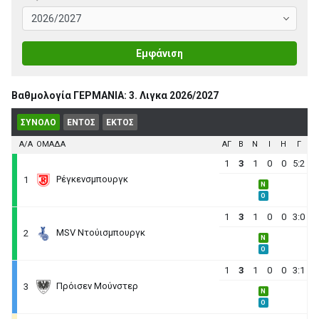
Εμφάνιση
Βαθμολογία ΓΕΡΜΑΝΙΑ: 3. Λιγκα 2026/2027
ΣΥΝΟΛΟ
ΕΝΤΟΣ
ΕΚΤΟΣ
Α/Α
ΟΜΑΔΑ
ΑΓ
B
N
I
H
Γ
1
3
1
0
0
5:2
Ρέγκενσμπουργκ
1
N
O
1
3
1
0
0
3:0
MSV Ντούισμπουργκ
2
N
O
1
3
1
0
0
3:1
Πρόισεν Μούνστερ
3
N
O