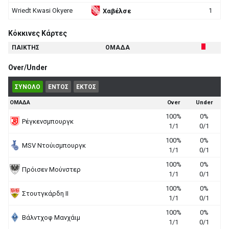
Wriedt Kwasi Okyere
1
Χαβέλσε
Κόκκινες Κάρτες
ΠΑΙΚΤΗΣ
ΟΜΑΔΑ
Over/Under
ΣΥΝΟΛΟ
ΕΝΤΟΣ
ΕΚΤΟΣ
ΟΜΑΔΑ
Over
Under
100%
0%
Ρέγκενσμπουργκ
1/1
0/1
100%
0%
MSV Ντούισμπουργκ
1/1
0/1
100%
0%
Πρόισεν Μούνστερ
1/1
0/1
100%
0%
Στουτγκάρδη II
1/1
0/1
100%
0%
Βάλντχοφ Μανχάιμ
1/1
0/1