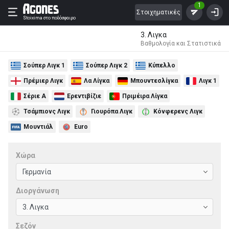
1
Στοιχηματικές
Stoixima
στο ποδόσφαιρο
3. Λιγκα
Βαθμολογία και Στατιστικά
Σούπερ Λιγκ 1
Σούπερ Λιγκ 2
Κύπελλο
Πρέμιερ Λιγκ
Λα Λίγκα
Μπουντεσλίγκα
Λιγκ 1
Σέριε Α
Ερεντιβίζιε
Πριμέιρα Λίγκα
Τσάμπιονς Λιγκ
Γιουρόπα Λιγκ
Κόνφερενς Λιγκ
Μουντιάλ
Euro
Χώρα
Διοργάνωση
Σεζόν