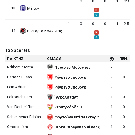
1
0
0
0
1
0:3
13
Μέπεν
H
O
1
0
0
0
1
2:5
14
Βικτόρια Κολωνίας
H
O
Top Scorers
ΠΑΙΚΤΗΣ
ΟΜΑΔΑ
ΠΕΝ.
Ndikom Montell
2
1
Πρόισεν Μούνστερ
Hermes Lucas
2
0
Ρέγκενσμπουργκ
Fein Adrian
2
1
Ρέγκενσμπουργκ
Lokotsch Lars
1
0
Ίνγκολσταντ
Van Der Leij Tim
1
0
Στουτγκάρδη II
Schleusener Fabian
1
0
Φορτούνα Ντίσελντορφ
Omore Liam
1
0
Βιρτσμπούργκερ Κίκερς