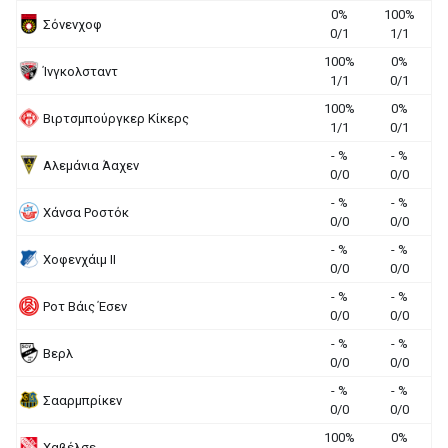
0%
100%
Σόνενχοφ
0/1
1/1
100%
0%
Ίνγκολσταντ
1/1
0/1
100%
0%
Βιρτσμπούργκερ Κίκερς
1/1
0/1
- %
- %
Αλεμάνια Άαχεν
0/0
0/0
- %
- %
Χάνσα Ροστόκ
0/0
0/0
- %
- %
Χοφενχάιμ ΙΙ
0/0
0/0
- %
- %
Ροτ Βάις Έσεν
0/0
0/0
- %
- %
Βερλ
0/0
0/0
- %
- %
Σααρμπρίκεν
0/0
0/0
100%
0%
Χαβέλσε