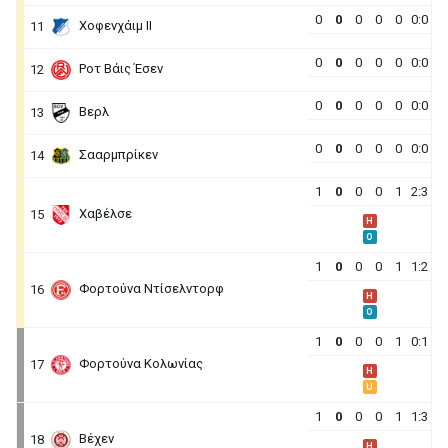
0
0
0
0
0
0:0
Χοφενχάιμ ΙΙ
11
0
0
0
0
0
0:0
Ροτ Βάις Έσεν
12
0
0
0
0
0
0:0
Βερλ
13
0
0
0
0
0
0:0
Σααρμπρίκεν
14
1
0
0
0
1
2:3
Χαβέλσε
15
H
O
1
0
0
0
1
1:2
Φορτούνα Ντίσελντορφ
16
H
O
1
0
0
0
1
0:1
Φορτούνα Κολωνίας
17
H
U
1
0
0
0
1
1:3
Βέχεν
18
H