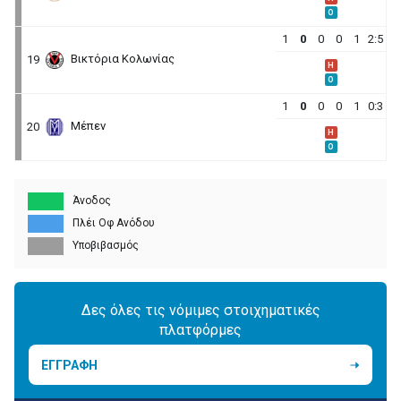
O
1
0
0
0
1
2:5
Βικτόρια Κολωνίας
19
H
O
1
0
0
0
1
0:3
Μέπεν
20
H
O
Άνοδος
Πλέι Οφ Ανόδου
Υποβιβασμός
Δες όλες τις νόμιμες στοιχηματικές
πλατφόρμες
ΕΓΓΡΑΦΗ