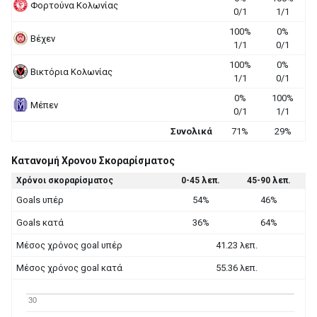
Φορτούνα Κολωνίας
0/1
1/1
100%
0%
Βέχεν
1/1
0/1
100%
0%
Βικτόρια Κολωνίας
1/1
0/1
0%
100%
Μέπεν
0/1
1/1
Συνολικά
71%
29%
Κατανομή Χρονου Σκοραρίσματος
Χρόνοι σκοραρίσματος
0-45 λεπ.
45-90 λεπ.
Goals υπέρ
54%
46%
Goals κατά
36%
64%
Μέσος χρόνος goal υπέρ
41.23 λεπ.
Μέσος χρόνος goal κατά
55.36 λεπ.
30