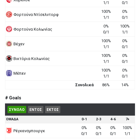
1/1
0/1
100%
0%
Φορτούνα Ντίσελντορφ
1/1
0/1
0%
100%
Φορτούνα Κολωνίας
0/1
1/1
100%
0%
Βέχεν
1/1
0/1
100%
0%
Βικτόρια Κολωνίας
1/1
0/1
100%
0%
Μέπεν
1/1
0/1
Συνολικά
86%
14%
# Goals
ΣΥΝΟΛΟ
ΕΝΤΟΣ
ΕΚΤΟΣ
ΟΜΑΔΑ
0-1
2-3
4-6
7+
0%
0%
0%
100%
Ρέγκενσμπουργκ
0/1
0/1
0/1
1/1