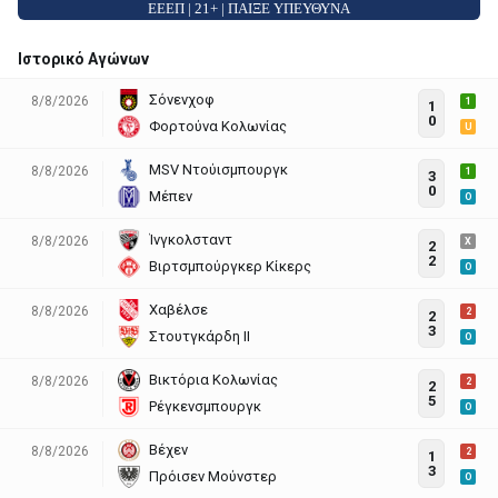
ΕΕΕΠ | 21+ | ΠΑΙΞΕ ΥΠΕΥΘΥΝΑ
Ιστορικό Αγώνων
Σόνενχοφ
8/8/2026
1
1
0
Φορτούνα Κολωνίας
U
MSV Ντούισμπουργκ
8/8/2026
1
3
0
Μέπεν
O
Ίνγκολσταντ
8/8/2026
X
2
2
Βιρτσμπούργκερ Κίκερς
O
Χαβέλσε
8/8/2026
2
2
3
Στουτγκάρδη II
O
Βικτόρια Κολωνίας
8/8/2026
2
2
5
Ρέγκενσμπουργκ
O
Βέχεν
8/8/2026
2
1
3
Πρόισεν Μούνστερ
O