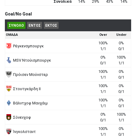
Συνολικά
14%
29%
43%
14%
Goal/No Goal
ΣΥΝΟΛΟ
ΕΝΤΟΣ
ΕΚΤΟΣ
ΟΜΑΔΑ
Over
Under
100%
0%
Ρέγκενσμπουργκ
1/1
0/1
0%
100%
MSV Ντούισμπουργκ
0/1
1/1
100%
0%
Πρόισεν Μούνστερ
1/1
0/1
100%
0%
Στουτγκάρδη II
1/1
0/1
100%
0%
Βάλντχοφ Μανχάιμ
1/1
0/1
0%
100%
Σόνενχοφ
0/1
1/1
100%
0%
Ίνγκολσταντ
1/1
0/1