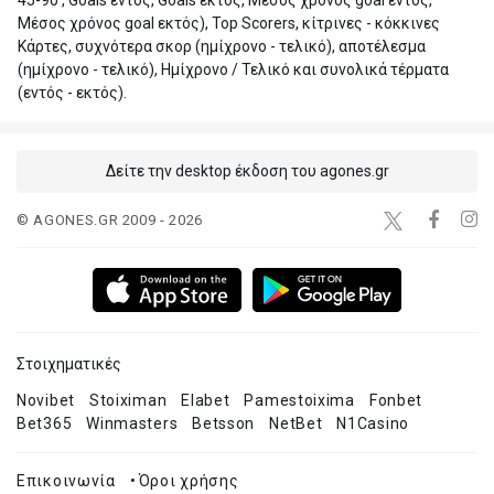
45-90', Goals εντός, Goals εκτός, Μέσος χρόνος goal εντός,
Μέσος χρόνος goal εκτός), Top Scorers, κίτρινες - κόκκινες
Κάρτες, συχνότερα σκορ (ημίχρονο - τελικό), αποτέλεσμα
(ημίχρονο - τελικό), Ημίχρονο / Τελικό και συνολικά τέρματα
(εντός - εκτός).
Δείτε την desktop έκδοση του agones.gr
© AGONES.GR 2009 - 2026
Στοιχηματικές
Novibet
Stoiximan
Elabet
Pamestoixima
Fonbet
Bet365
Winmasters
Betsson
NetBet
N1Casino
Επικοινωνία
•
Όροι χρήσης