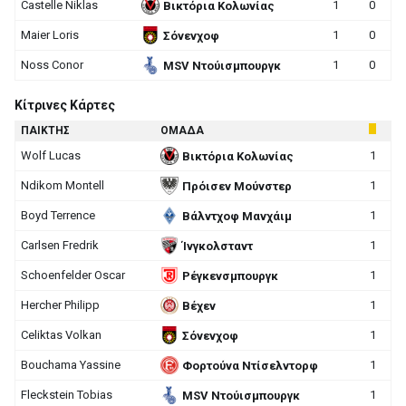
Castelle Niklas
1
0
Βικτόρια Κολωνίας
Maier Loris
1
0
Σόνενχοφ
Noss Conor
1
0
MSV Ντούισμπουργκ
Κίτρινες Κάρτες
ΠΑΙΚΤΗΣ
ΟΜΑΔΑ
Wolf Lucas
1
Βικτόρια Κολωνίας
Ndikom Montell
1
Πρόισεν Μούνστερ
Boyd Terrence
1
Βάλντχοφ Μανχάιμ
Carlsen Fredrik
1
Ίνγκολσταντ
Schoenfelder Oscar
1
Ρέγκενσμπουργκ
Hercher Philipp
1
Βέχεν
Celiktas Volkan
1
Σόνενχοφ
Bouchama Yassine
1
Φορτούνα Ντίσελντορφ
Fleckstein Tobias
1
MSV Ντούισμπουργκ