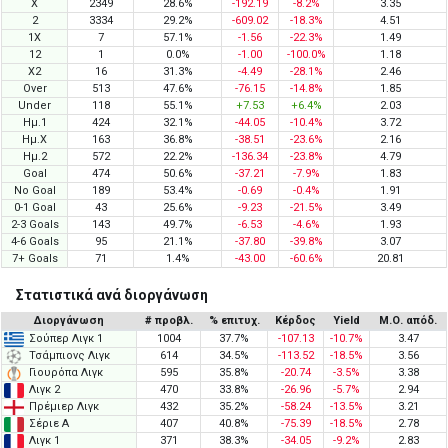
X
2349
28.6%
-192.19
-8.2%
3.35
2
3334
29.2%
-609.02
-18.3%
4.51
1X
7
57.1%
-1.56
-22.3%
1.49
12
1
0.0%
-1.00
-100.0%
1.18
X2
16
31.3%
-4.49
-28.1%
2.46
Over
513
47.6%
-76.15
-14.8%
1.85
Under
118
55.1%
+7.53
+6.4%
2.03
Ημ.1
424
32.1%
-44.05
-10.4%
3.72
Ημ.X
163
36.8%
-38.51
-23.6%
2.16
Ημ.2
572
22.2%
-136.34
-23.8%
4.79
Goal
474
50.6%
-37.21
-7.9%
1.83
No Goal
189
53.4%
-0.69
-0.4%
1.91
0-1 Goal
43
25.6%
-9.23
-21.5%
3.49
2-3 Goals
143
49.7%
-6.53
-4.6%
1.93
4-6 Goals
95
21.1%
-37.80
-39.8%
3.07
7+ Goals
71
1.4%
-43.00
-60.6%
20.81
Στατιστικά ανά διοργάνωση
Διοργάνωση
# προβλ.
% επιτυχ.
Κέρδος
Yield
Μ.Ο. απόδ.
Σούπερ Λιγκ 1
1004
37.7%
-107.13
-10.7%
3.47
Τσάμπιονς Λιγκ
614
34.5%
-113.52
-18.5%
3.56
Γιουρόπα Λιγκ
595
35.8%
-20.74
-3.5%
3.38
Λιγκ 2
470
33.8%
-26.96
-5.7%
2.94
Πρέμιερ Λιγκ
432
35.2%
-58.24
-13.5%
3.21
Σέριε Α
407
40.8%
-75.39
-18.5%
2.78
Λιγκ 1
371
38.3%
-34.05
-9.2%
2.83