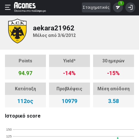
1
Στοιχηματικές
Stoixima
στο ποδόσφαιρο
aekara21962
Μέλος από 3/6/2012
Points
Yield*
30 ημερών
94.97
-14%
-15%
Κατάταξη
Προβλέψεις
Μέση απόδοση
112ος
10979
3.58
Ιστορικό score
150
125