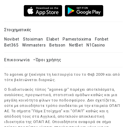
Στοιχηματικές
Novibet
Stoiximan
Elabet
Pamestoixima
Fonbet
Bet365
Winmasters
Betsson
NetBet
N1Casino
Επικοινωνία
•
Όροι χρήσης
Το agones.gr ξεκίνησε τη λειτουργία του το Φεβ 2009 και από
τότε βελτιώνεται διαρκώς.
Ο διαδικτυακός τόπος "agones.gr" παρέχει αποτελέσματα,
αναλύσεις, προγνωστικά, στατιστικά ομάδων καθώς και μια
μεγάλη κοινότητα φίλων του ποδοσφαίρου. Δεν σχετίζεται,
ούτε με οποιοδήποτε τρόπο συνδέεται με την εταιρεία ΟΠΑΠ
ΑΕ. Τα σήματα "Πάμε Στοίχημα" και "ΟΠΑΠ" καθώς και η
απόδοσή τους στα Αγγλικά, αποτελούν αποκλειστική
ιδιοκτησία της ΟΠΑΠ ΑΕ. Οποιαδήποτε αναφορά σε σήμα