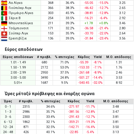
Λα Λίγκα
368
36.4%
-55.05
-15.0%
3.25
Γιούπιλερ Λιγκ
366
38.3%
-46.42
-12.7%
2.65
Πριμέιρα Λίγκα
303
45.9%
-38.81
-12.8%
3.12
Σέριε Β
254
33.5%
-16.21
-6.4%
2.92
Μπουντεσλίγκα
211
39.3%
+1.78
+0.8%
3.46
Τσάμπιονσιπ
171
32.2%
-36.58
-21.4%
2.80
Σούπερ Λιγκ
153
35.9%
-33.70
-22.0%
2.64
Ερεντιβίζιε
136
39.0%
-31.84
-23.4%
3.56
Εύρος αποδόσεων
Εύρος αποδόσεων
# προβλ.
% επιτυχίας
Κέρδος
Yield
Μ.Ο. απόδοσης
1.01 - 1.49
680
71.0%
-55.39
-8.1%
1.31
1.50 - 1.99
2172
53.0%
-153.33
-7.1%
1.76
2.00 - 2.99
2950
37.5%
-261.68
-8.9%
2.46
3.00 - 5.00
3490
24.8%
-501.27
-14.4%
3.53
5.01+
1687
9.5%
-540.45
-32.0%
8.92
Ώρες μέταξύ πρόβλεψης και έναρξης αγώνα
Ώρες
# προβλ.
% επιτυχίας
Κέρδος
Yield
Μ.Ο. απόδοσης
0 - 1
2315
34.6%
-271.97
-11.7%
3.48
1 - 3
2986
35.7%
-381.56
-12.8%
3.47
3 - 6
2300
33.4%
-291.43
-12.7%
3.81
6 - 12
1862
32.1%
-359.21
-19.3%
3.81
12 - 24
871
32.5%
-142.71
-16.4%
3.50
24 - 48
426
40.1%
-22.85
-5.4%
3.13