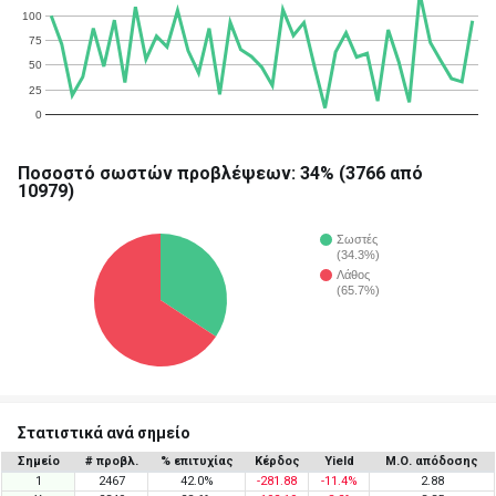
100
75
50
25
0
Ποσοστό σωστών προβλέψεων: 34% (3766 από
10979)
Σωστές
(34.3%)
Λάθος
(65.7%)
Στατιστικά ανά σημείο
Σημείο
# προβλ.
% επιτυχίας
Κέρδος
Yield
Μ.Ο. απόδοσης
1
2467
42.0%
-281.88
-11.4%
2.88