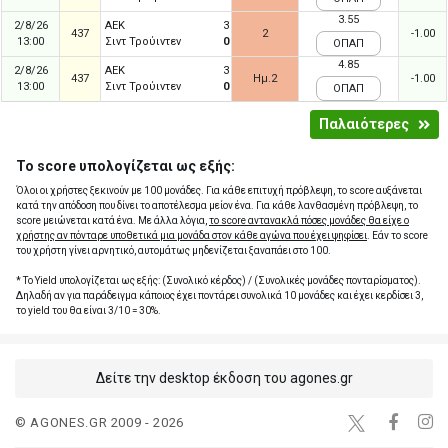
3.55
2/8/26
ΑΕΚ
3
437
2
-1.00
13:00
Σιντ Τρούιντεν
0
ΟΠΑΠ
4.85
2/8/26
ΑΕΚ
3
437
Ημ.2
-1.00
13:00
Σιντ Τρούιντεν
0
ΟΠΑΠ
Παλαιότερες
Το score υπολογίζεται ως εξής:
Όλοι οι χρήστες ξεκινούν με 100 μονάδες. Για κάθε επιτυχή πρόβλεψη, το score αυξάνεται
κατά την απόδοση που δίνει το αποτέλεσμα μείον ένα. Για κάθε λανθασμένη πρόβλεψη, το
score μειώνεται κατά ένα. Με άλλα λόγια,
το score αντανακλά πόσες μονάδες θα είχε ο
χρήστης αν πόνταρε υποθετικά μια μονάδα στον κάθε αγώνα που έχει ψηφίσει
. Εάν το score
του χρήστη γίνει αρνητικό, αυτομάτως μηδενίζεται ξαναπάει στο 100.
* Το Yield υπολογίζεται ως εξής: (Συνολικό κέρδος) / (Συνολικές μονάδες πονταρίσματος).
Δηλαδή αν για παράδειγμα κάποιος έχει ποντάρει συνολικά 10 μονάδες και έχει κερδίσει 3,
το yield του θα είναι 3/10 = 30%.
Δείτε την desktop έκδοση του agones.gr
© AGONES.GR 2009 - 2026