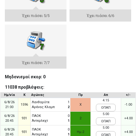
Έχει πιάσει 5/5
Έχει πιάσει 6/6
Έχει πιάσει 7/7
Μηδενισμοί σκορ: 0
11038 προβλέψεις:
Ημ/νία
Κ
Αγώνας
Πρ
Απ
+/-
4.15
6/8/26
Λανθαρότε
1
1596
X
-1.00
21:00
Αρένας Κλαμπ
2
ΟΠΑΠ
5.00
6/8/26
ΠΑΟΚ
0
931
2
+4.00
20:45
Άντερλεχτ
1
ΟΠΑΠ
5.00
6/8/26
ΠΑΟΚ
0
931
Ημ.2
+4.00
20:45
Άντερλεχτ
1
ΟΠΑΠ