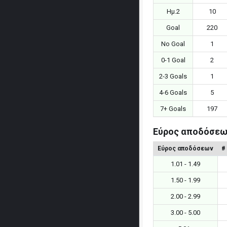
Ημ.2
10
Goal
220
No Goal
1
0-1 Goal
2
2-3 Goals
1
4-6 Goals
5
7+ Goals
197
Εύρος αποδόσεω
Εύρος αποδόσεων
#
1.01 - 1.49
1.50 - 1.99
2.00 - 2.99
3.00 - 5.00