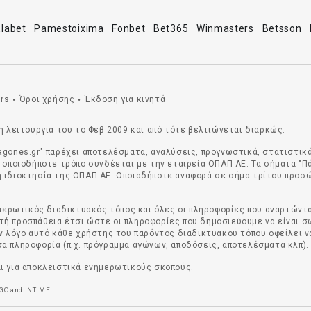
Elabet
Pamestoixima
Fonbet
Bet365
Winmasters
Betsson
rs
Όροι χρήσης
Έκδοση για κινητά
•
•
η λειτουργία του το Φεβ 2009 και από τότε βελτιώνεται διαρκώς.
agones.gr" παρέχει αποτελέσματα, αναλύσεις, προγνωστικά, στατιστικ
ε οποιοδήποτε τρόπο συνδέεται με την εταιρεία ΟΠΑΠ ΑΕ. Τα σήματα "Π
 ιδιοκτησία της ΟΠΑΠ ΑΕ. Οποιαδήποτε αναφορά σε σήμα τρίτου προσώπ
νημερωτικός διαδικτυακός τόπος και όλες οι πληροφορίες που αναρτώντ
ή προσπάθεια έτσι ώστε οι πληροφορίες που δημοσιεύουμε να είναι σ
ον λόγο αυτό κάθε χρήστης του παρόντος διαδικτυακού τόπου οφείλει 
α πληροφορία (π.χ. πρόγραμμα αγώνων, αποδόσεις, αποτελέσματα κλπ).
ι για αποκλειστικά ενημερωτικούς σκοπούς.
GO
and
INTIME
.