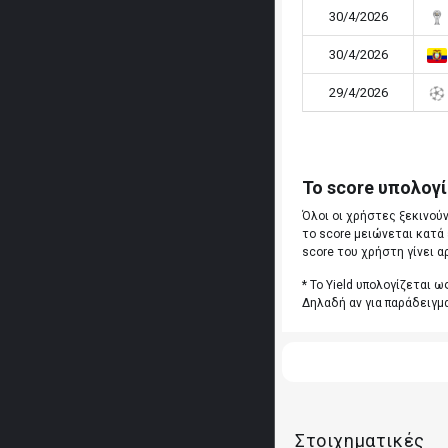
30/4/2026
30/4/2026
29/4/2026
Το score υπολογί
Όλοι οι χρήστες ξεκινούν
το score μειώνεται κατά 
score του χρήστη γίνει α
* Το Yield υπολογίζεται 
Δηλαδή αν για παράδειγμα
Στοιχηματικές