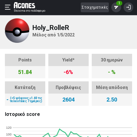
1
Στοιχηματικές
Stoixima
στο ποδόσφαιρο
Holy_RolleR
Μέλος από 1/5/2022
Points
Yield*
30 ημερών
51.84
-6%
- %
Κατάταξη
Προβλέψεις
Μέση απόδοση
-
(<5 ψήφους ≥1.40 τις
2604
2.50
τελευταίες 7 ημέρες)
Ιστορικό score
120
100