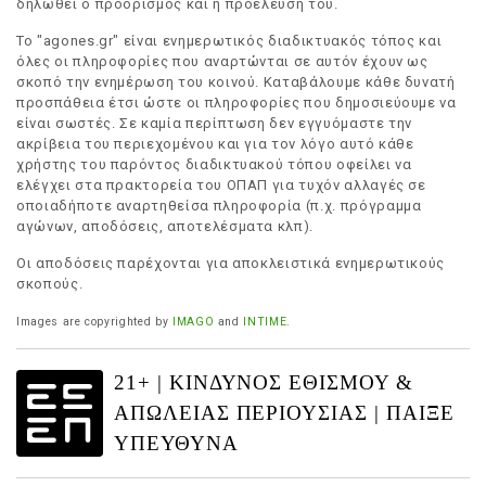
δηλωθεί ο προορισμός και η προέλευση του.
Το "agones.gr" είναι ενημερωτικός διαδικτυακός τόπος και
όλες οι πληροφορίες που αναρτώνται σε αυτόν έχουν ως
σκοπό την ενημέρωση του κοινού. Καταβάλουμε κάθε δυνατή
προσπάθεια έτσι ώστε οι πληροφορίες που δημοσιεύουμε να
είναι σωστές. Σε καμία περίπτωση δεν εγγυόμαστε την
ακρίβεια του περιεχομένου και για τον λόγο αυτό κάθε
χρήστης του παρόντος διαδικτυακού τόπου οφείλει να
ελέγχει στα πρακτορεία του ΟΠΑΠ για τυχόν αλλαγές σε
οποιαδήποτε αναρτηθείσα πληροφορία (π.χ. πρόγραμμα
αγώνων, αποδόσεις, αποτελέσματα κλπ).
Οι αποδόσεις παρέχονται για αποκλειστικά ενημερωτικούς
σκοπούς.
Images are copyrighted by
IMAGO
and
INTIME
.
21+ | ΚΙΝΔΥΝΟΣ ΕΘΙΣΜΟΥ &
ΑΠΩΛΕΙΑΣ ΠΕΡΙΟΥΣΙΑΣ | ΠΑΙΞΕ
ΥΠΕΥΘΥΝΑ