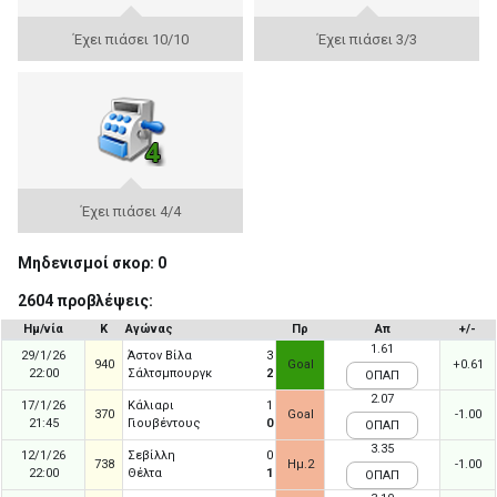
Έχει πιάσει 10/10
Έχει πιάσει 3/3
Έχει πιάσει 4/4
Μηδενισμοί σκορ: 0
2604 προβλέψεις:
Ημ/νία
Κ
Αγώνας
Πρ
Απ
+/-
1.61
29/1/26
Άστον Βίλα
3
940
Goal
+0.61
22:00
Σάλτσμπουργκ
2
ΟΠΑΠ
2.07
17/1/26
Κάλιαρι
1
370
Goal
-1.00
21:45
Γιουβέντους
0
ΟΠΑΠ
3.35
12/1/26
Σεβίλλη
0
738
Ημ.2
-1.00
22:00
Θέλτα
1
ΟΠΑΠ