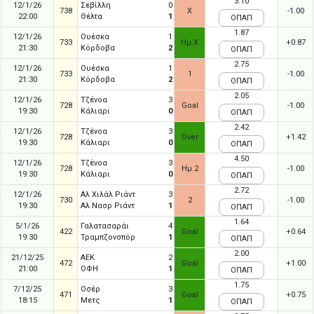
3.10
12/1/26
Σεβίλλη
0
738
X
-1.00
22:00
Θέλτα
1
ΟΠΑΠ
1.87
12/1/26
Ουέσκα
1
733
Ημ.X
+0.87
21:30
Κόρδοβα
2
ΟΠΑΠ
2.75
12/1/26
Ουέσκα
1
733
1
-1.00
21:30
Κόρδοβα
2
ΟΠΑΠ
2.05
12/1/26
Τζένοα
3
728
Goal
-1.00
19:30
Κάλιαρι
0
ΟΠΑΠ
2.42
12/1/26
Τζένοα
3
728
Over
+1.42
19:30
Κάλιαρι
0
ΟΠΑΠ
4.50
12/1/26
Τζένοα
3
728
Ημ.2
-1.00
19:30
Κάλιαρι
0
ΟΠΑΠ
2.72
12/1/26
Αλ Χιλάλ Ριάντ
3
730
2
-1.00
19:30
Αλ Νασρ Ριάντ
1
ΟΠΑΠ
1.64
5/1/26
Γαλατασαράι
4
422
Goal
+0.64
19:30
Τραμπζονσπόρ
1
ΟΠΑΠ
2.00
21/12/25
ΑΕΚ
2
472
Goal
+1.00
21:00
ΟΦΗ
1
ΟΠΑΠ
1.75
7/12/25
Οσέρ
3
471
Goal
+0.75
18:15
Μετς
1
ΟΠΑΠ