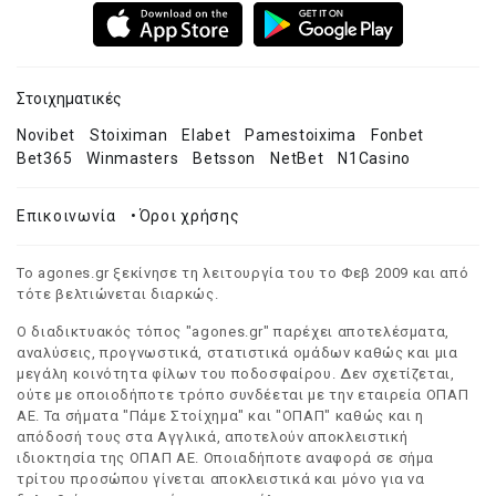
Στοιχηματικές
Novibet
Stoiximan
Elabet
Pamestoixima
Fonbet
Bet365
Winmasters
Betsson
NetBet
N1Casino
Επικοινωνία
•
Όροι χρήσης
Το agones.gr ξεκίνησε τη λειτουργία του το Φεβ 2009 και από
τότε βελτιώνεται διαρκώς.
Ο διαδικτυακός τόπος "agones.gr" παρέχει αποτελέσματα,
αναλύσεις, προγνωστικά, στατιστικά ομάδων καθώς και μια
μεγάλη κοινότητα φίλων του ποδοσφαίρου. Δεν σχετίζεται,
ούτε με οποιοδήποτε τρόπο συνδέεται με την εταιρεία ΟΠΑΠ
ΑΕ. Τα σήματα "Πάμε Στοίχημα" και "ΟΠΑΠ" καθώς και η
απόδοσή τους στα Αγγλικά, αποτελούν αποκλειστική
ιδιοκτησία της ΟΠΑΠ ΑΕ. Οποιαδήποτε αναφορά σε σήμα
τρίτου προσώπου γίνεται αποκλειστικά και μόνο για να