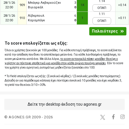
1.14
28/1/26
Μπάγερ Λεβερκούζεν
3
909
1X
+0.14
22:00
Βιγιαρεάλ
0
ΟΠΑΠ
1.11
28/1/26
Λίβερπουλ
6
910
1
+0.11
22:00
Καραμπάγκ
0
ΟΠΑΠ
Παλαιότερες
Το score υπολογίζεται ως εξής:
Όλοι οι χρήστες ξεκινούν με 100 μονάδες. Για κάθε επιτυχή πρόβλεψη, το score αυξάνεται
κατά την απόδοση που δίνει το αποτέλεσμα μείον ένα. Για κάθε λανθασμένη πρόβλεψη, το
score μειώνεται κατά ένα. Με άλλα λόγια,
το score αντανακλά πόσες μονάδες θα είχε ο
χρήστης αν πόνταρε υποθετικά μια μονάδα στον κάθε αγώνα που έχει ψηφίσει
. Εάν το score
του χρήστη γίνει αρνητικό, αυτομάτως μηδενίζεται ξαναπάει στο 100.
* Το Yield υπολογίζεται ως εξής: (Συνολικό κέρδος) / (Συνολικές μονάδες πονταρίσματος).
Δηλαδή αν για παράδειγμα κάποιος έχει ποντάρει συνολικά 10 μονάδες και έχει κερδίσει 3,
το yield του θα είναι 3/10 = 30%.
Δείτε την desktop έκδοση του agones.gr
© AGONES.GR 2009 - 2026