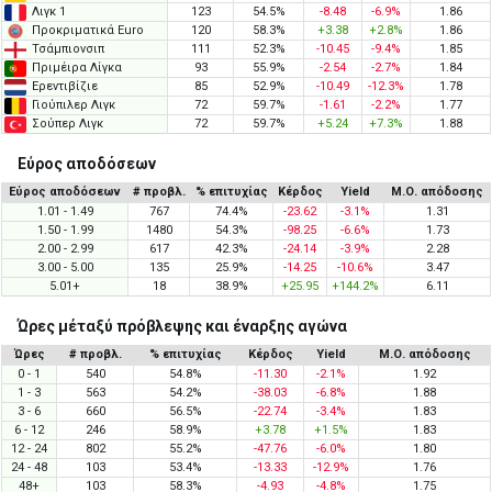
Λιγκ 1
123
54.5%
-8.48
-6.9%
1.86
Προκριματικά Euro
120
58.3%
+3.38
+2.8%
1.86
Τσάμπιονσιπ
111
52.3%
-10.45
-9.4%
1.85
Πριμέιρα Λίγκα
93
55.9%
-2.54
-2.7%
1.84
Ερεντιβίζιε
85
52.9%
-10.49
-12.3%
1.78
Γιούπιλερ Λιγκ
72
59.7%
-1.61
-2.2%
1.77
Σούπερ Λιγκ
72
59.7%
+5.24
+7.3%
1.88
Εύρος αποδόσεων
Εύρος αποδόσεων
# προβλ.
% επιτυχίας
Κέρδος
Yield
Μ.Ο. απόδοσης
1.01 - 1.49
767
74.4%
-23.62
-3.1%
1.31
1.50 - 1.99
1480
54.3%
-98.25
-6.6%
1.73
2.00 - 2.99
617
42.3%
-24.14
-3.9%
2.28
3.00 - 5.00
135
25.9%
-14.25
-10.6%
3.47
5.01+
18
38.9%
+25.95
+144.2%
6.11
Ώρες μέταξύ πρόβλεψης και έναρξης αγώνα
Ώρες
# προβλ.
% επιτυχίας
Κέρδος
Yield
Μ.Ο. απόδοσης
0 - 1
540
54.8%
-11.30
-2.1%
1.92
1 - 3
563
54.2%
-38.03
-6.8%
1.88
3 - 6
660
56.5%
-22.74
-3.4%
1.83
6 - 12
246
58.9%
+3.78
+1.5%
1.83
12 - 24
802
55.2%
-47.76
-6.0%
1.80
24 - 48
103
53.4%
-13.33
-12.9%
1.76
48+
103
58.3%
-4.93
-4.8%
1.75