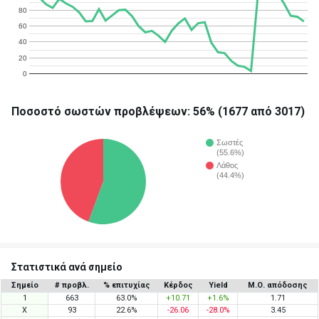
80
60
40
20
0
Ποσοστό σωστών προβλέψεων: 56% (1677 από 3017)
Σωστές
(55.6%)
Λάθος
(44.4%)
Στατιστικά ανά σημείο
Σημείο
# προβλ.
% επιτυχίας
Κέρδος
Yield
Μ.Ο. απόδοσης
1
663
63.0%
+10.71
+1.6%
1.71
X
93
22.6%
-26.06
-28.0%
3.45