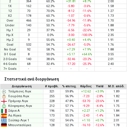
2
364
60.2%
+31.81
+8.7%
2.00
1X
162
62.3%
-5.80
-3.6%
1.58
12
70
70.0%
-8.12
-11.6%
1.27
X2
178
60.7%
-1.07
-0.6%
1.73
Over
466
53.4%
-54.96
-11.8%
1.70
Under
140
50.7%
-7.79
-5.6%
1.88
Ημ.1
29
37.9%
-6.56
-22.6%
1.99
Ημ.X
3
0.0%
-3.00
-100.0%
2.35
Ημ.2
9
55.6%
+0.40
+4.4%
1.91
Goal
532
54.7%
-26.67
-5.0%
1.76
No Goal
92
58.7%
+7.29
+7.9%
1.88
0-1 Goal
8
50.0%
+5.17
+64.6%
3.55
2-3 Goals
140
38.6%
-32.46
-23.2%
2.01
4-6 Goals
68
32.4%
-17.20
-25.3%
2.40
7+ Goals
-
-
-
-
-
Στατιστικά ανά διοργάνωση
Διοργάνωση
# προβλ.
% επιτυχ.
Κέρδος
Yield
Μ.Ο. απόδ.
Τσάμπιονς Λιγκ
321
59.8%
+12.62
+3.9%
1.89
Γιουρόπα Λιγκ
255
56.9%
-7.23
-2.8%
1.82
Πρέμιερ Λιγκ
228
47.8%
-53.70
-23.6%
1.81
Κόνφερενς Λιγκ
212
57.1%
-9.29
-4.4%
1.75
Σέριε Α
196
57.7%
+2.27
+1.2%
1.84
Λα Λίγκα
173
55.5%
-2.43
-1.4%
1.84
Σούπερ Λιγκ 1
152
54.6%
+1.10
+0.7%
2.01
Μπουντεσλίγκα
128
52.3%
-16.10
-12.6%
1.78