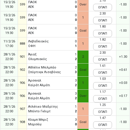
2.10
15/2/26
ΠΑΟΚ
0
599
Over
-1.00
19:30
ΑΕΚ
0
ΟΠΑΠ
2.30
15/2/26
ΠΑΟΚ
0
599
1
-1.00
19:30
ΑΕΚ
0
ΟΠΑΠ
1.80
15/2/26
ΠΑΟΚ
0
599
Goal
-1.00
19:30
ΑΕΚ
0
ΟΠΑΠ
1.82
11/2/26
Λεβαδειακός
0
888
1
-1.00
17:00
ΟΦΗ
1
ΟΠΑΠ
2.30
28/1/26
Άγιαξ
1
901
2
+1.30
22:00
Ολυμπιακός
2
ΟΠΑΠ
1.61
28/1/26
Αθλέτικ Μπιλμπάο
2
902
Goal
+0.61
22:00
Σπόρτινγκ Λισαβόνας
3
ΟΠΑΠ
1.03
28/1/26
Άρσεναλ
3
906
1
+0.03
22:00
Καϊράτ Αλμάτι
2
ΟΠΑΠ
1.17
28/1/26
Άρσεναλ
3
906
Over
+0.17
22:00
Καϊράτ Αλμάτι
2
ΟΠΑΠ
1.25
28/1/26
Ατλέτικο Μαδρίτης
1
907
1
-1.00
22:00
Μπόντο Γκλιμτ
2
ΟΠΑΠ
1.47
28/1/26
Κλαμπ Μπριζ
3
908
Goal
-1.00
22:00
Μαρσέιγ
0
ΟΠΑΠ