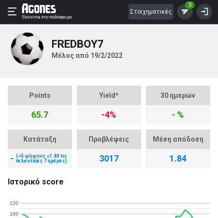
3
Στοιχηματικές
Stoixima
στο ποδόσφαιρο
FREDBOY7
Μέλος από 19/2/2022
Points
Yield*
30 ημερών
65.7
-4%
- %
Κατάταξη
Προβλέψεις
Μέση απόδοση
-
(<5 ψήφους ≥1.40 τις
3017
1.84
τελευταίες 7 ημέρες)
Ιστορικό score
120
100