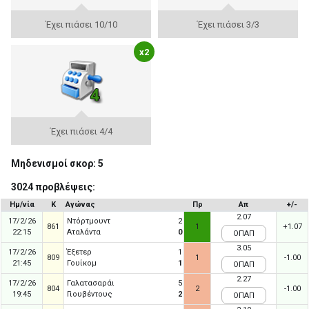
Έχει πιάσει 10/10
Έχει πιάσει 3/3
x2
Έχει πιάσει 4/4
Μηδενισμοί σκορ: 5
3024 προβλέψεις:
Ημ/νία
Κ
Αγώνας
Πρ
Απ
+/-
2.07
17/2/26
Ντόρτμουντ
2
861
1
+1.07
22:15
Αταλάντα
0
ΟΠΑΠ
3.05
17/2/26
Έξετερ
1
809
1
-1.00
21:45
Γουίκομ
1
ΟΠΑΠ
2.27
17/2/26
Γαλατασαράι
5
804
2
-1.00
19:45
Γιουβέντους
2
ΟΠΑΠ