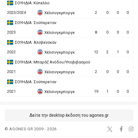
ΣΟΥΗΔΙΑ: Κύπελλο
2023/2024
2
0
0
0
Χέλσινγκμποργκ
ΣΟΥΗΔΙΑ: Σούπερεταν
2023
8
0
0
0
Χέλσινγκμποργκ
ΣΟΥΗΔΙΑ: Άλσβενσκαν
2022
12
2
1
0
Χέλσινγκμποργκ
ΣΟΥΗΔΙΑ: Μπαράζ Ανόδου/Υποβιβασμού
2021
2
0
0
0
Χέλσινγκμποργκ
ΣΟΥΗΔΙΑ: Σούπερεταν
2021
19
1
0
0
Χέλσινγκμποργκ
Δείτε την desktop έκδοση του agones.gr
© AGONES.GR 2009 - 2026