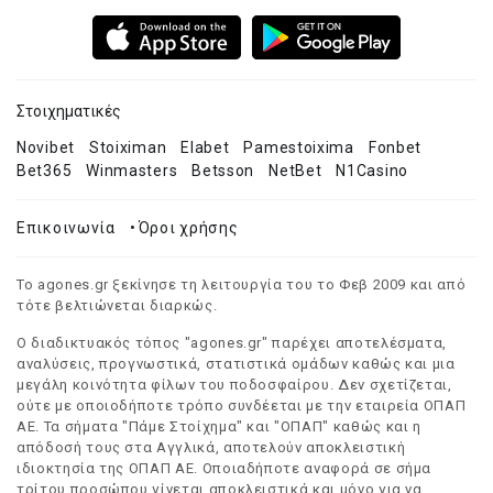
Στοιχηματικές
Novibet
Stoiximan
Elabet
Pamestoixima
Fonbet
Bet365
Winmasters
Betsson
NetBet
N1Casino
Επικοινωνία
•
Όροι χρήσης
Το agones.gr ξεκίνησε τη λειτουργία του το Φεβ 2009 και από
τότε βελτιώνεται διαρκώς.
Ο διαδικτυακός τόπος "agones.gr" παρέχει αποτελέσματα,
αναλύσεις, προγνωστικά, στατιστικά ομάδων καθώς και μια
μεγάλη κοινότητα φίλων του ποδοσφαίρου. Δεν σχετίζεται,
ούτε με οποιοδήποτε τρόπο συνδέεται με την εταιρεία ΟΠΑΠ
ΑΕ. Τα σήματα "Πάμε Στοίχημα" και "ΟΠΑΠ" καθώς και η
απόδοσή τους στα Αγγλικά, αποτελούν αποκλειστική
ιδιοκτησία της ΟΠΑΠ ΑΕ. Οποιαδήποτε αναφορά σε σήμα
τρίτου προσώπου γίνεται αποκλειστικά και μόνο για να