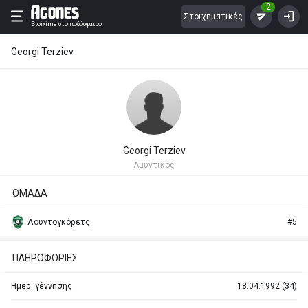
2
Στοιχηματικές
Stoixima
στο ποδόσφαιρο
Georgi Terziev
Georgi Terziev
Aμυντικός
ΟΜΑΔΑ
Λουντογκόρετς
#5
ΠΛΗΡΟΦΟΡΙΕΣ
Ημερ. γέννησης
18.04.1992 (34)