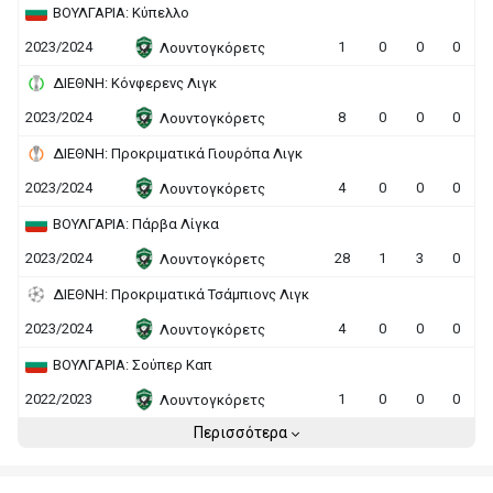
ΒΟΥΛΓΑΡΙΑ: Κύπελλο
2023/2024
1
0
0
0
Λουντογκόρετς
ΔΙΕΘΝΗ: Κόνφερενς Λιγκ
2023/2024
8
0
0
0
Λουντογκόρετς
ΔΙΕΘΝΗ: Προκριματικά Γιουρόπα Λιγκ
2023/2024
4
0
0
0
Λουντογκόρετς
ΒΟΥΛΓΑΡΙΑ: Πάρβα Λίγκα
2023/2024
28
1
3
0
Λουντογκόρετς
ΔΙΕΘΝΗ: Προκριματικά Τσάμπιονς Λιγκ
2023/2024
4
0
0
0
Λουντογκόρετς
ΒΟΥΛΓΑΡΙΑ: Σούπερ Καπ
2022/2023
1
0
0
0
Λουντογκόρετς
Περισσότερα