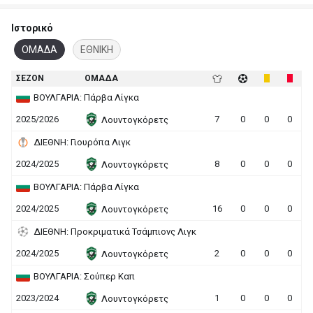
Ιστορικό
ΟΜΑΔΑ
ΕΘΝΙΚΗ
ΣΕΖΟΝ
ΟΜΑΔΑ
ΒΟΥΛΓΑΡΙΑ: Πάρβα Λίγκα
2025/2026
7
0
0
0
Λουντογκόρετς
ΔΙΕΘΝΗ: Γιουρόπα Λιγκ
2024/2025
8
0
0
0
Λουντογκόρετς
ΒΟΥΛΓΑΡΙΑ: Πάρβα Λίγκα
2024/2025
16
0
0
0
Λουντογκόρετς
ΔΙΕΘΝΗ: Προκριματικά Τσάμπιονς Λιγκ
2024/2025
2
0
0
0
Λουντογκόρετς
ΒΟΥΛΓΑΡΙΑ: Σούπερ Καπ
2023/2024
1
0
0
0
Λουντογκόρετς