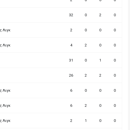
32
0
2
0
ς Λιγκ
2
0
0
0
ς Λιγκ
4
2
0
0
31
0
1
0
26
2
2
0
ς Λιγκ
6
0
0
0
ς Λιγκ
6
2
0
0
ς Λιγκ
2
1
0
0