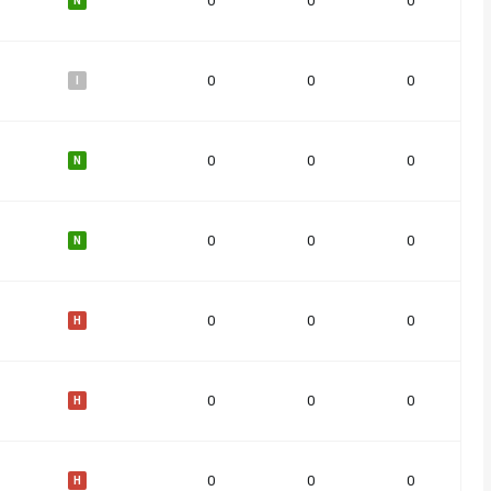
0
0
0
N
0
0
0
I
0
0
0
N
0
0
0
N
0
0
0
H
0
0
0
H
0
0
0
H