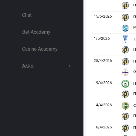
Π
Chat
15/5/2026
Π
Μ
Bet Academy
1/5/2026
Ζ
Casino Academy
Π
25/4/2026
Π
Άλλα
Ο
19/4/2026
Π
Π
14/4/2026
Φ
Π
10/4/2026
Π