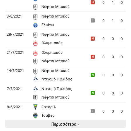
0
1
0
H
Νέφτσι Μπακού
3/8/2021
Νέφτσι Μπακού
0
1
0
I
Ελσίνκι
28/7/2021
Νέφτσι Μπακού
0
0
0
H
Ολυμπιακός
21/7/2021
Ολυμπιακός
0
0
0
H
Νέφτσι Μπακού
14/7/2021
Νέφτσι Μπακού
0
0
0
N
Ντιναμό Τιφλίδας
7/7/2021
Ντιναμό Τιφλίδας
0
0
0
N
Νέφτσι Μπακού
8/5/2021
Εστορίλ
0
0
0
I
Τσάβες
Περισσότερα