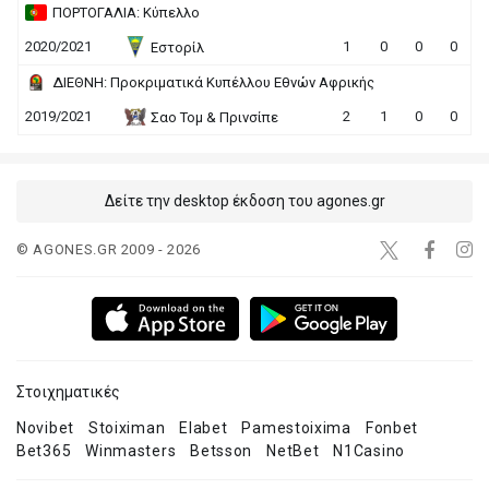
ΠΟΡΤΟΓΑΛΙΑ: Κύπελλο
2020/2021
1
0
0
0
Εστορίλ
ΔΙΕΘΝΗ: Προκριματικά Κυπέλλου Εθνών Αφρικής
2019/2021
2
1
0
0
Σαο Τομ & Πρινσίπε
Δείτε την desktop έκδοση του agones.gr
© AGONES.GR 2009 - 2026
Στοιχηματικές
Novibet
Stoiximan
Elabet
Pamestoixima
Fonbet
Bet365
Winmasters
Betsson
NetBet
N1Casino