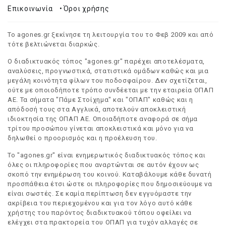
Επικοινωνία
•
Όροι χρήσης
Το agones.gr ξεκίνησε τη λειτουργία του το Φεβ 2009 και από
τότε βελτιώνεται διαρκώς.
Ο διαδικτυακός τόπος "agones.gr" παρέχει αποτελέσματα,
αναλύσεις, προγνωστικά, στατιστικά ομάδων καθώς και μια
μεγάλη κοινότητα φίλων του ποδοσφαίρου. Δεν σχετίζεται,
ούτε με οποιοδήποτε τρόπο συνδέεται με την εταιρεία ΟΠΑΠ
ΑΕ. Τα σήματα "Πάμε Στοίχημα" και "ΟΠΑΠ" καθώς και η
απόδοσή τους στα Αγγλικά, αποτελούν αποκλειστική
ιδιοκτησία της ΟΠΑΠ ΑΕ. Οποιαδήποτε αναφορά σε σήμα
τρίτου προσώπου γίνεται αποκλειστικά και μόνο για να
δηλωθεί ο προορισμός και η προέλευση του.
Το "agones.gr" είναι ενημερωτικός διαδικτυακός τόπος και
όλες οι πληροφορίες που αναρτώνται σε αυτόν έχουν ως
σκοπό την ενημέρωση του κοινού. Καταβάλουμε κάθε δυνατή
προσπάθεια έτσι ώστε οι πληροφορίες που δημοσιεύουμε να
είναι σωστές. Σε καμία περίπτωση δεν εγγυόμαστε την
ακρίβεια του περιεχομένου και για τον λόγο αυτό κάθε
χρήστης του παρόντος διαδικτυακού τόπου οφείλει να
ελέγχει στα πρακτορεία του ΟΠΑΠ για τυχόν αλλαγές σε