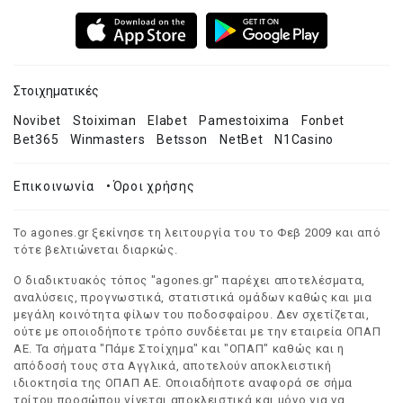
Στοιχηματικές
Novibet
Stoiximan
Elabet
Pamestoixima
Fonbet
Bet365
Winmasters
Betsson
NetBet
N1Casino
Επικοινωνία
•
Όροι χρήσης
Το agones.gr ξεκίνησε τη λειτουργία του το Φεβ 2009 και από
τότε βελτιώνεται διαρκώς.
Ο διαδικτυακός τόπος "agones.gr" παρέχει αποτελέσματα,
αναλύσεις, προγνωστικά, στατιστικά ομάδων καθώς και μια
μεγάλη κοινότητα φίλων του ποδοσφαίρου. Δεν σχετίζεται,
ούτε με οποιοδήποτε τρόπο συνδέεται με την εταιρεία ΟΠΑΠ
ΑΕ. Τα σήματα "Πάμε Στοίχημα" και "ΟΠΑΠ" καθώς και η
απόδοσή τους στα Αγγλικά, αποτελούν αποκλειστική
ιδιοκτησία της ΟΠΑΠ ΑΕ. Οποιαδήποτε αναφορά σε σήμα
τρίτου προσώπου γίνεται αποκλειστικά και μόνο για να