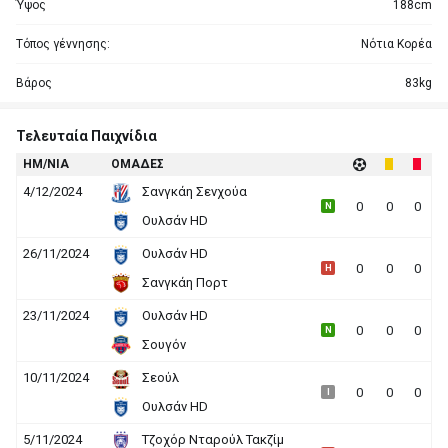
Ύψος
188cm
Τόπος γέννησης:
Νότια Κορέα
Βάρος
83kg
Τελευταία Παιχνίδια
HΜ/ΝΙΑ
ΟΜΑΔΕΣ
4/12/2024
Σανγκάη Σενχούα
0
0
0
N
Ουλσάν HD
26/11/2024
Ουλσάν HD
0
0
0
H
Σανγκάη Πορτ
23/11/2024
Ουλσάν HD
0
0
0
N
Σουγόν
10/11/2024
Σεούλ
0
0
0
I
Ουλσάν HD
5/11/2024
Τζοχόρ Νταρούλ Τακζίμ