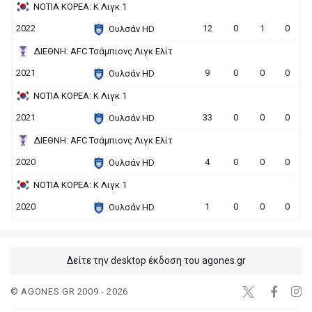
ΝΟΤΙΑ ΚΟΡΕΑ: Κ Λιγκ 1
2022
12
0
1
0
Ουλσάν HD
ΔΙΕΘΝΗ: AFC Τσάμπιονς Λιγκ Ελίτ
2021
9
0
0
0
Ουλσάν HD
ΝΟΤΙΑ ΚΟΡΕΑ: Κ Λιγκ 1
2021
33
0
0
0
Ουλσάν HD
ΔΙΕΘΝΗ: AFC Τσάμπιονς Λιγκ Ελίτ
2020
4
0
0
0
Ουλσάν HD
ΝΟΤΙΑ ΚΟΡΕΑ: Κ Λιγκ 1
2020
1
0
0
0
Ουλσάν HD
Δείτε την desktop έκδοση του agones.gr
© AGONES.GR 2009 - 2026