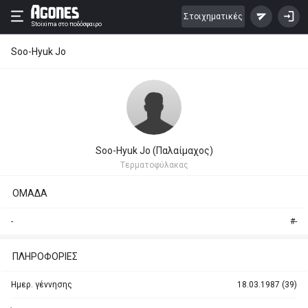
Στοιχηματικές
Stoixima
στο ποδόσφαιρο
Soo-Hyuk Jo
Soo-Hyuk Jo (Παλαίμαχος)
Tερματοφύλακας
ΟΜΑΔΑ
-
#-
ΠΛΗΡΟΦΟΡΙΕΣ
Ημερ. γέννησης
18.03.1987 (39)