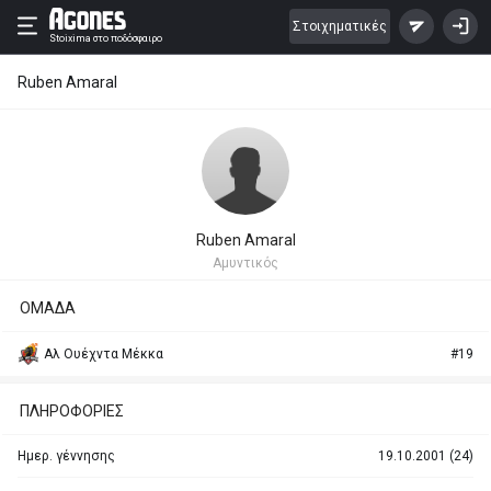
Στοιχηματικές
Stoixima
στο ποδόσφαιρο
Ruben Amaral
Ruben Amaral
Aμυντικός
ΟΜΑΔΑ
Αλ Ουέχντα Μέκκα
#19
ΠΛΗΡΟΦΟΡΙΕΣ
Ημερ. γέννησης
19.10.2001 (24)