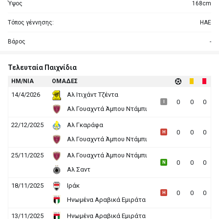
Ύψος
168cm
Τόπος γέννησης:
ΗΑΕ
Βάρος
-
Τελευταία Παιχνίδια
HΜ/ΝΙΑ
ΟΜΑΔΕΣ
14/4/2026
Αλ Ιτιχάντ Τζέντα
0
0
0
I
Αλ Γουαχντά Άμπου Ντάμπι
22/12/2025
Αλ Γκαράφα
0
0
0
H
Αλ Γουαχντά Άμπου Ντάμπι
25/11/2025
Αλ Γουαχντά Άμπου Ντάμπι
0
0
0
N
Αλ Σαντ
18/11/2025
Ιράκ
0
0
0
H
Ηνωμένα Αραβικά Εμιράτα
13/11/2025
Ηνωμένα Αραβικά Εμιράτα