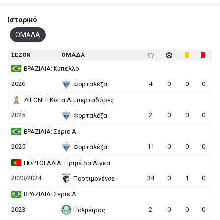
Ιστορικό
ΟΜΑΔΑ
ΣΕΖΟΝ
ΟΜΑΔΑ
ΒΡΑΖΙΛΙΑ: Κύπελλο
2026
4
0
0
0
Φορταλέζα
ΔΙΕΘΝΗ: Κόπα Λιμπερταδόρες
2025
2
0
0
0
Φορταλέζα
ΒΡΑΖΙΛΙΑ: Σέριε A
2025
11
0
0
0
Φορταλέζα
ΠΟΡΤΟΓΑΛΙΑ: Πριμέιρα Λίγκα
2023/2024
34
0
1
0
Πορτιμονένσε
ΒΡΑΖΙΛΙΑ: Σέριε A
2023
2
0
0
0
Παλμέιρας