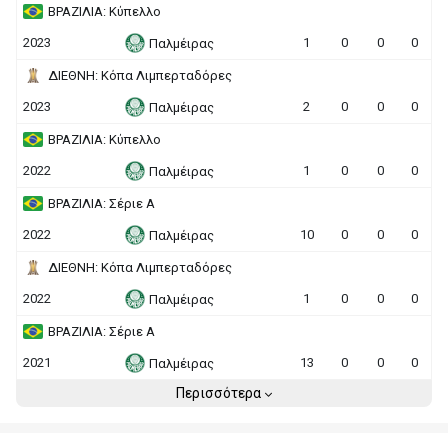
ΒΡΑΖΙΛΙΑ: Κύπελλο
2023
1
0
0
0
Παλμέιρας
ΔΙΕΘΝΗ: Κόπα Λιμπερταδόρες
2023
2
0
0
0
Παλμέιρας
ΒΡΑΖΙΛΙΑ: Κύπελλο
2022
1
0
0
0
Παλμέιρας
ΒΡΑΖΙΛΙΑ: Σέριε A
2022
10
0
0
0
Παλμέιρας
ΔΙΕΘΝΗ: Κόπα Λιμπερταδόρες
2022
1
0
0
0
Παλμέιρας
ΒΡΑΖΙΛΙΑ: Σέριε A
2021
13
0
0
0
Παλμέιρας
Περισσότερα