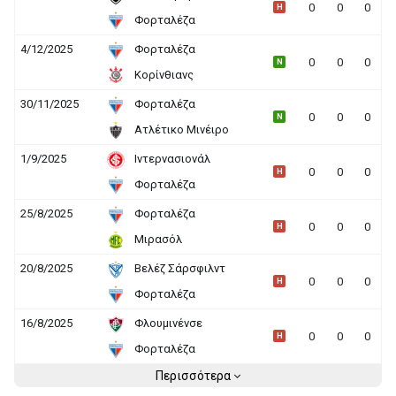
0
0
0
H
Φορταλέζα
4/12/2025
Φορταλέζα
0
0
0
N
Κορίνθιανς
30/11/2025
Φορταλέζα
0
0
0
N
Ατλέτικο Μινέιρο
1/9/2025
Ιντερνασιονάλ
0
0
0
H
Φορταλέζα
25/8/2025
Φορταλέζα
0
0
0
H
Μιρασόλ
20/8/2025
Βελέζ Σάρσφιλντ
0
0
0
H
Φορταλέζα
16/8/2025
Φλουμινένσε
0
0
0
H
Φορταλέζα
Περισσότερα