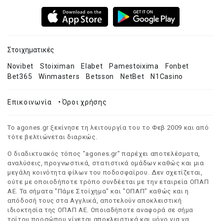
Στοιχηματικές
Novibet
Stoiximan
Elabet
Pamestoixima
Fonbet
Bet365
Winmasters
Betsson
NetBet
N1Casino
Επικοινωνία
•
Όροι χρήσης
Το agones.gr ξεκίνησε τη λειτουργία του το Φεβ 2009 και από
τότε βελτιώνεται διαρκώς.
Ο διαδικτυακός τόπος "agones.gr" παρέχει αποτελέσματα,
αναλύσεις, προγνωστικά, στατιστικά ομάδων καθώς και μια
μεγάλη κοινότητα φίλων του ποδοσφαίρου. Δεν σχετίζεται,
ούτε με οποιοδήποτε τρόπο συνδέεται με την εταιρεία ΟΠΑΠ
ΑΕ. Τα σήματα "Πάμε Στοίχημα" και "ΟΠΑΠ" καθώς και η
απόδοσή τους στα Αγγλικά, αποτελούν αποκλειστική
ιδιοκτησία της ΟΠΑΠ ΑΕ. Οποιαδήποτε αναφορά σε σήμα
τρίτου προσώπου γίνεται αποκλειστικά και μόνο για να