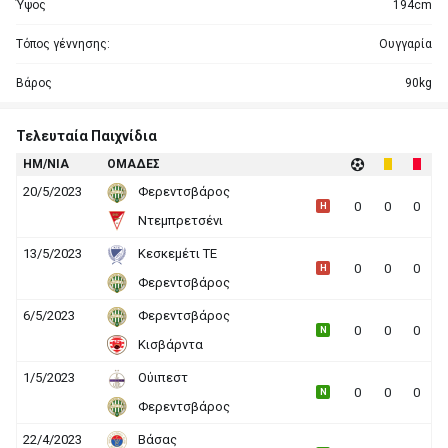
Ύψος
194cm
Τόπος γέννησης:
Ουγγαρία
Βάρος
90kg
Τελευταία Παιχνίδια
HΜ/ΝΙΑ
ΟΜΑΔΕΣ
20/5/2023
Φερεντσβάρος
0
0
0
H
Ντεμπρετσένι
13/5/2023
Κεσκεμέτι ΤΕ
0
0
0
H
Φερεντσβάρος
6/5/2023
Φερεντσβάρος
0
0
0
N
Κισβάρντα
1/5/2023
Ούιπεστ
0
0
0
N
Φερεντσβάρος
22/4/2023
Βάσας