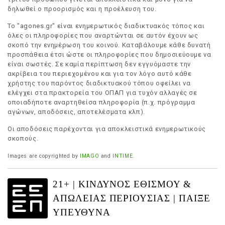
δηλωθεί ο προορισμός και η προέλευση του.
Το "agones.gr" είναι ενημερωτικός διαδικτυακός τόπος και
όλες οι πληροφορίες που αναρτώνται σε αυτόν έχουν ως
σκοπό την ενημέρωση του κοινού. Καταβάλουμε κάθε δυνατή
προσπάθεια έτσι ώστε οι πληροφορίες που δημοσιεύουμε να
είναι σωστές. Σε καμία περίπτωση δεν εγγυόμαστε την
ακρίβεια του περιεχομένου και για τον λόγο αυτό κάθε
χρήστης του παρόντος διαδικτυακού τόπου οφείλει να
ελέγχει στα πρακτορεία του ΟΠΑΠ για τυχόν αλλαγές σε
οποιαδήποτε αναρτηθείσα πληροφορία (π.χ. πρόγραμμα
αγώνων, αποδόσεις, αποτελέσματα κλπ).
Οι αποδόσεις παρέχονται για αποκλειστικά ενημερωτικούς
σκοπούς.
Images are copyrighted by
IMAGO
and
INTIME
.
21+ | ΚΙΝΔΥΝΟΣ ΕΘΙΣΜΟΥ &
ΑΠΩΛΕΙΑΣ ΠΕΡΙΟΥΣΙΑΣ | ΠΑΙΞΕ
ΥΠΕΥΘΥΝΑ