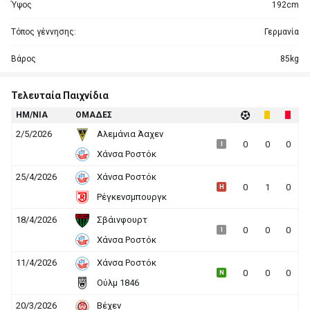
Ύψος
192cm
Τόπος γέννησης:
Γερμανία
Βάρος
85kg
Τελευταία Παιχνίδια
HΜ/ΝΙΑ
ΟΜΑΔΕΣ
2/5/2026
Αλεμάνια Άαχεν
0
0
0
I
Χάνσα Ροστόκ
25/4/2026
Χάνσα Ροστόκ
0
1
0
H
Ρέγκενσμπουργκ
18/4/2026
Σβάινφουρτ
0
0
0
I
Χάνσα Ροστόκ
11/4/2026
Χάνσα Ροστόκ
0
0
0
N
Ούλμ 1846
20/3/2026
Βέχεν