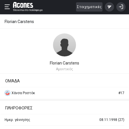
Στοιχηματικές
Stoixima
στο ποδόσφαιρο
Florian Carstens
Florian Carstens
Aμυντικός
ΟΜΑΔΑ
Χάνσα Ροστόκ
#17
ΠΛΗΡΟΦΟΡΙΕΣ
Ημερ. γέννησης
08.11.1998 (27)