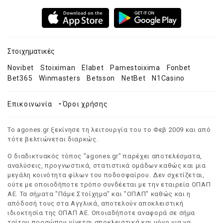
Στοιχηματικές
Novibet
Stoiximan
Elabet
Pamestoixima
Fonbet
Bet365
Winmasters
Betsson
NetBet
N1Casino
Επικοινωνία
•
Όροι χρήσης
Το agones.gr ξεκίνησε τη λειτουργία του το Φεβ 2009 και από
τότε βελτιώνεται διαρκώς.
Ο διαδικτυακός τόπος "agones.gr" παρέχει αποτελέσματα,
αναλύσεις, προγνωστικά, στατιστικά ομάδων καθώς και μια
μεγάλη κοινότητα φίλων του ποδοσφαίρου. Δεν σχετίζεται,
ούτε με οποιοδήποτε τρόπο συνδέεται με την εταιρεία ΟΠΑΠ
ΑΕ. Τα σήματα "Πάμε Στοίχημα" και "ΟΠΑΠ" καθώς και η
απόδοσή τους στα Αγγλικά, αποτελούν αποκλειστική
ιδιοκτησία της ΟΠΑΠ ΑΕ. Οποιαδήποτε αναφορά σε σήμα
τρίτου προσώπου γίνεται αποκλειστικά και μόνο για να