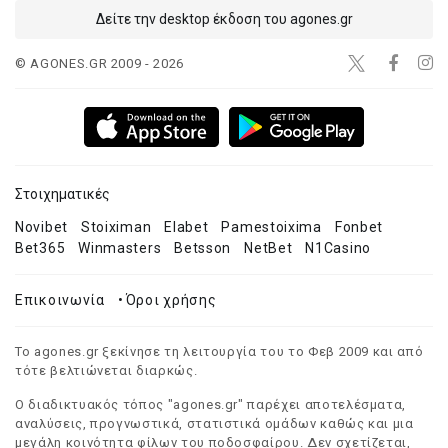
Δείτε την desktop έκδοση του agones.gr
© AGONES.GR 2009 - 2026
Στοιχηματικές
Novibet
Stoiximan
Elabet
Pamestoixima
Fonbet
Bet365
Winmasters
Betsson
NetBet
N1Casino
Επικοινωνία
•
Όροι χρήσης
Το agones.gr ξεκίνησε τη λειτουργία του το Φεβ 2009 και από
τότε βελτιώνεται διαρκώς.
Ο διαδικτυακός τόπος "agones.gr" παρέχει αποτελέσματα,
αναλύσεις, προγνωστικά, στατιστικά ομάδων καθώς και μια
μεγάλη κοινότητα φίλων του ποδοσφαίρου. Δεν σχετίζεται,