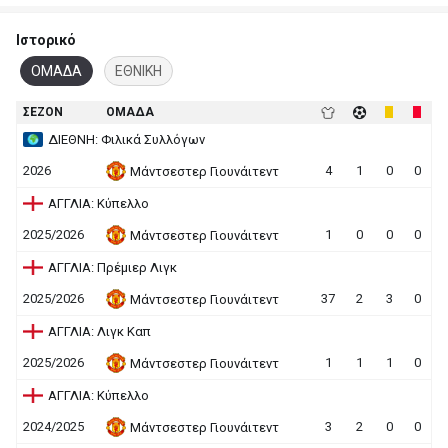
Ιστορικό
ΟΜΑΔΑ
ΕΘΝΙΚΗ
ΣΕΖΟΝ
ΟΜΑΔΑ
ΔΙΕΘΝΗ: Φιλικά Συλλόγων
2026
4
1
0
0
Μάντσεστερ Γιουνάιτεντ
ΑΓΓΛΙΑ: Κύπελλο
2025/2026
1
0
0
0
Μάντσεστερ Γιουνάιτεντ
ΑΓΓΛΙΑ: Πρέμιερ Λιγκ
2025/2026
37
2
3
0
Μάντσεστερ Γιουνάιτεντ
ΑΓΓΛΙΑ: Λιγκ Καπ
2025/2026
1
1
1
0
Μάντσεστερ Γιουνάιτεντ
ΑΓΓΛΙΑ: Κύπελλο
2024/2025
3
2
0
0
Μάντσεστερ Γιουνάιτεντ