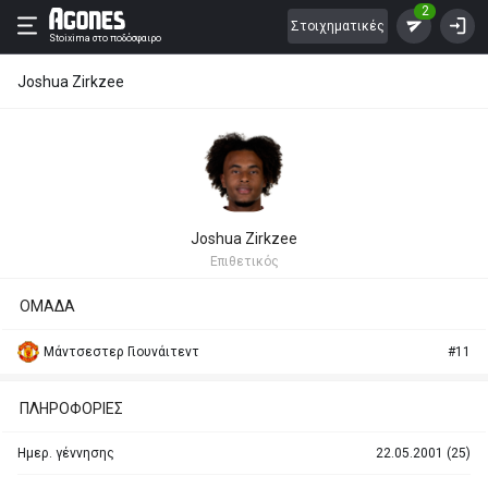
2
Στοιχηματικές
Stoixima
στο ποδόσφαιρο
Joshua Zirkzee
Joshua Zirkzee
Eπιθετικός
ΟΜΑΔΑ
Μάντσεστερ Γιουνάιτεντ
#11
ΠΛΗΡΟΦΟΡΙΕΣ
Ημερ. γέννησης
22.05.2001 (25)