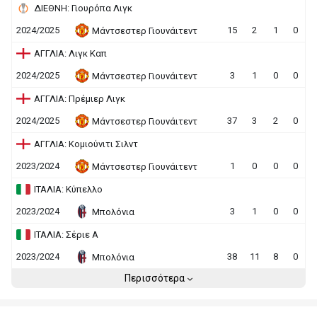
ΔΙΕΘΝΗ: Γιουρόπα Λιγκ
2024/2025
15
2
1
0
Μάντσεστερ Γιουνάιτεντ
ΑΓΓΛΙΑ: Λιγκ Καπ
2024/2025
3
1
0
0
Μάντσεστερ Γιουνάιτεντ
ΑΓΓΛΙΑ: Πρέμιερ Λιγκ
2024/2025
37
3
2
0
Μάντσεστερ Γιουνάιτεντ
ΑΓΓΛΙΑ: Κομιούνιτι Σιλντ
2023/2024
1
0
0
0
Μάντσεστερ Γιουνάιτεντ
ΙΤΑΛΙΑ: Κύπελλο
2023/2024
3
1
0
0
Μπολόνια
ΙΤΑΛΙΑ: Σέριε Α
2023/2024
38
11
8
0
Μπολόνια
Περισσότερα