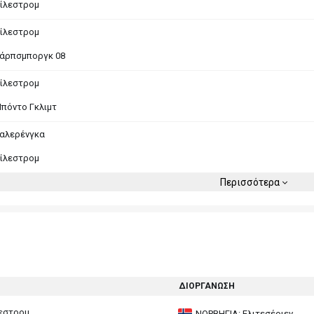
ίλεστρομ
ίλεστρομ
άρπσμποργκ 08
ίλεστρομ
πόντο Γκλιμτ
αλερένγκα
ίλεστρομ
Περισσότερα
ΔΙΟΡΓΑΝΩΣΗ
εστρομ
ΝΟΡΒΗΓΙΑ: Ελιτεσέριεν