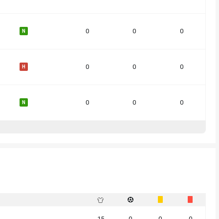
0
0
0
N
0
0
0
H
0
0
0
N
15
0
0
0