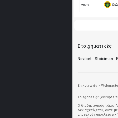
Ουλ
2020
Στοιχηματικές
Novibet
Stoiximan
Επικοινωνία
Webmaste
•
Το agones.gr ξεκίνησε τ
Ο διαδικτυακός τόπος "
Δεν σχετίζεται, ούτε μ
αποτελούν αποκλειστική