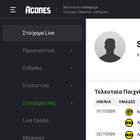
Stoixima
στο ποδόσφαιρο
Στοίχημα
Stoixima
Live Scores
Στοίχημα Live
Προγνωστικά
#
Ειδήσεις
Στατιστικά
Τελευταία Παιχν
HΜ/ΝΙΑ
ΟΜΑΔΕΣ
Στοιχηματικές
31/7/2026
Μ
Live Casino
Λ
22/7/2026
Λ
Μπάσκετ