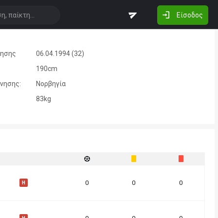
Είσοδος
νησης
06.04.1994 (32)
190cm
νησης:
Νορβηγία
83kg
0
0
0
H