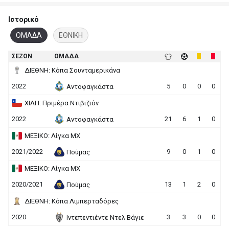
Ιστορικό
ΟΜΑΔΑ
ΕΘΝΙΚΗ
ΣΕΖΟΝ
ΟΜΑΔΑ
ΔΙΕΘΝΗ: Κόπα Σουνταμερικάνα
2022
5
0
0
0
Αντοφαγκάστα
ΧΙΛΗ: Πριμέρα Ντιβιζιόν
2022
21
6
1
0
Αντοφαγκάστα
ΜΕΞΙΚΟ: Λίγκα MX
2021/2022
9
0
1
0
Πούμας
ΜΕΞΙΚΟ: Λίγκα MX
2020/2021
13
1
2
0
Πούμας
ΔΙΕΘΝΗ: Κόπα Λιμπερταδόρες
2020
3
3
0
0
Ιντεπεντιέντε Ντελ Βάγιε