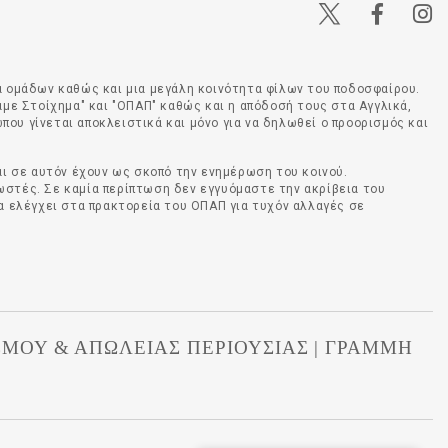
ά ομάδων καθώς και μια μεγάλη κοινότητα φίλων του ποδοσφαίρου.
άμε Στοίχημα" και "ΟΠΑΠ" καθώς και η απόδοσή τους στα Αγγλικά,
ου γίνεται αποκλειστικά και μόνο για να δηλωθεί ο προορισμός και
αι σε αυτόν έχουν ως σκοπό την ενημέρωση του κοινού.
ωστές. Σε καμία περίπτωση δεν εγγυόμαστε την ακρίβεια του
να ελέγχει στα πρακτορεία του ΟΠΑΠ για τυχόν αλλαγές σε
ΙΣΜΟΥ & ΑΠΩΛΕΙΑΣ ΠΕΡΙΟΥΣΙΑΣ | ΓΡΑΜΜΗ