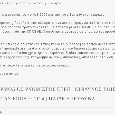
rs
Όροι χρήσης
Έκδοση για κινητά
•
•
η λειτουργία του το Φεβ 2009 και από τότε βελτιώνεται διαρκώς.
agones.gr" παρέχει αποτελέσματα, αναλύσεις, προγνωστικά, στατιστικ
ε οποιοδήποτε τρόπο συνδέεται με την εταιρεία ΟΠΑΠ ΑΕ. Τα σήματα "Π
 ιδιοκτησία της ΟΠΑΠ ΑΕ. Οποιαδήποτε αναφορά σε σήμα τρίτου προσώπ
νημερωτικός διαδικτυακός τόπος και όλες οι πληροφορίες που αναρτώντ
ή προσπάθεια έτσι ώστε οι πληροφορίες που δημοσιεύουμε να είναι σ
ον λόγο αυτό κάθε χρήστης του παρόντος διαδικτυακού τόπου οφείλει 
α πληροφορία (π.χ. πρόγραμμα αγώνων, αποδόσεις, αποτελέσματα κλπ).
ι για αποκλειστικά ενημερωτικούς σκοπούς.
GO
and
INTIME
.
 ΑΡΜΟΔΙΟΣ ΡΥΘΜΙΣΤΗΣ ΕΕΕΠ | ΚΙΝΔΥΝΟΣ ΕΘ
ΙΑΣ ΕΟΠΑΕ: 1114 | ΠΑΙΞΕ ΥΠΕΥΘΥΝΑ
26