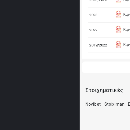
Κιρ
2023
Κιρ
2022
Κιρ
2019/2022
Στοιχηματικές
Novibet
Stoiximan