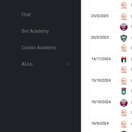
Chat
25/3/2025
Bet Academy
20/3/2025
Casino Academy
14/11/2024
Άλλα
15/10/2024
10/10/2024
10/9/2024