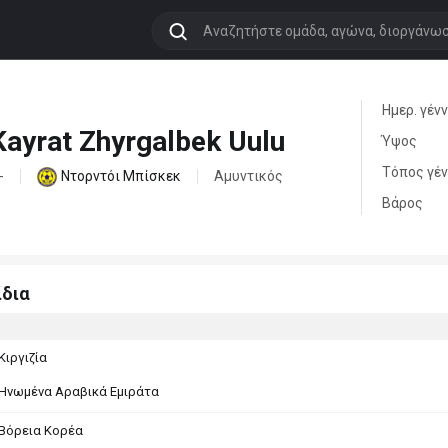
Ημερ. γέν
Kayrat Zhyrgalbek Uulu
Ύψος
Τόπος γέν
-
Ντορντόι Μπίσκεκ
Aμυντικός
Βάρος
ίδια
Κιργιζία
Ηνωμένα Αραβικά Εμιράτα
Βόρεια Κορέα