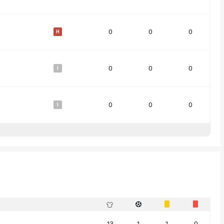
0
0
0
H
0
0
0
I
0
0
0
I
13
1
1
0