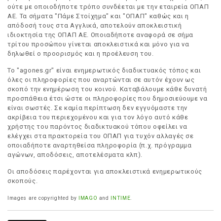
ούτε με οποιοδήποτε τρόπο συνδέεται με την εταιρεία ΟΠΑΠ
ΑΕ. Τα σήματα "Πάμε Στοίχημα" και "ΟΠΑΠ" καθώς και η
απόδοσή τους στα Αγγλικά, αποτελούν αποκλειστική
ιδιοκτησία της ΟΠΑΠ ΑΕ. Οποιαδήποτε αναφορά σε σήμα
τρίτου προσώπου γίνεται αποκλειστικά και μόνο για να
δηλωθεί ο προορισμός και η προέλευση του.
Το "agones.gr" είναι ενημερωτικός διαδικτυακός τόπος και
όλες οι πληροφορίες που αναρτώνται σε αυτόν έχουν ως
σκοπό την ενημέρωση του κοινού. Καταβάλουμε κάθε δυνατή
προσπάθεια έτσι ώστε οι πληροφορίες που δημοσιεύουμε να
είναι σωστές. Σε καμία περίπτωση δεν εγγυόμαστε την
ακρίβεια του περιεχομένου και για τον λόγο αυτό κάθε
χρήστης του παρόντος διαδικτυακού τόπου οφείλει να
ελέγχει στα πρακτορεία του ΟΠΑΠ για τυχόν αλλαγές σε
οποιαδήποτε αναρτηθείσα πληροφορία (π.χ. πρόγραμμα
αγώνων, αποδόσεις, αποτελέσματα κλπ).
Οι αποδόσεις παρέχονται για αποκλειστικά ενημερωτικούς
σκοπούς.
Images are copyrighted by
IMAGO
and
INTIME
.