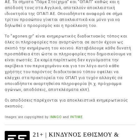
ΑΕ. Τα σήματα "Πάμε Στοίχημα" και "ΟΠΑΠ" καθώς και η
απόδοσή τους στα Αγγλικά, αποτελούν αποκλειστική
ιδιοκτησία της ΟΠΑΠ ΑΕ. Οποιαδήποτε αναφορά σε σήμα
τρίτου προσώπου γίνεται αποκλειστικά και μόνο για να
δηλωθεί ο προορισμός και η προέλευση του.
Το "agones.gr" είναι ενημερωτικός διαδικτυακός τόπος και
όλες οι πληροφορίες που αναρτώνται σε αυτόν έχουν ως
σκοπό την ενημέρωση του κοινού. Καταβάλουμε κάθε δυνατή
προσπάθεια έτσι ώστε οι πληροφορίες που δημοσιεύουμε να
είναι σωστές. Σε καμία περίπτωση δεν εγγυόμαστε την
ακρίβεια του περιεχομένου και για τον λόγο αυτό κάθε
χρήστης του παρόντος διαδικτυακού τόπου οφείλει να
ελέγχει στα πρακτορεία του ΟΠΑΠ για τυχόν αλλαγές σε
οποιαδήποτε αναρτηθείσα πληροφορία (π.χ. πρόγραμμα
αγώνων, αποδόσεις, αποτελέσματα κλπ).
Οι αποδόσεις παρέχονται για αποκλειστικά ενημερωτικούς
σκοπούς.
Images are copyrighted by
IMAGO
and
INTIME
.
21+ | ΚΙΝΔΥΝΟΣ ΕΘΙΣΜΟΥ &