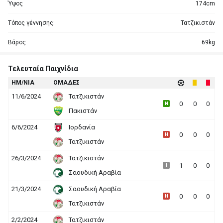
Ύψος
174cm
Τόπος γέννησης:
Τατζικιστάν
Βάρος
69kg
Τελευταία Παιχνίδια
HΜ/ΝΙΑ
ΟΜΑΔΕΣ
11/6/2024
Τατζικιστάν
0
0
0
N
Πακιστάν
6/6/2024
Ιορδανία
0
0
0
H
Τατζικιστάν
26/3/2024
Τατζικιστάν
1
0
0
I
Σαουδική Αραβία
21/3/2024
Σαουδική Αραβία
0
0
0
H
Τατζικιστάν
2/2/2024
Τατζικιστάν