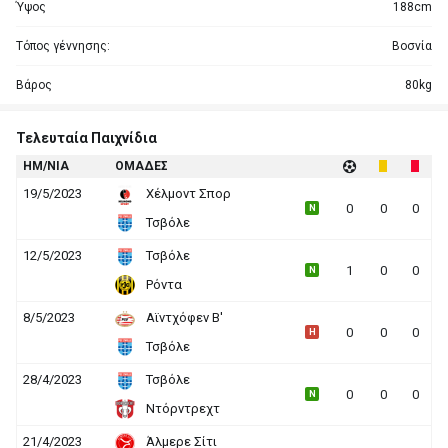
Ύψος
188cm
Τόπος γέννησης:
Βοσνία
Βάρος
80kg
Τελευταία Παιχνίδια
HΜ/ΝΙΑ
ΟΜΑΔΕΣ
19/5/2023
Χέλμοντ Σπορ
0
0
0
N
Τσβόλε
12/5/2023
Τσβόλε
1
0
0
N
Ρόντα
8/5/2023
Αϊντχόφεν B'
0
0
0
H
Τσβόλε
28/4/2023
Τσβόλε
0
0
0
N
Ντόρντρεχτ
21/4/2023
Άλμερε Σίτι