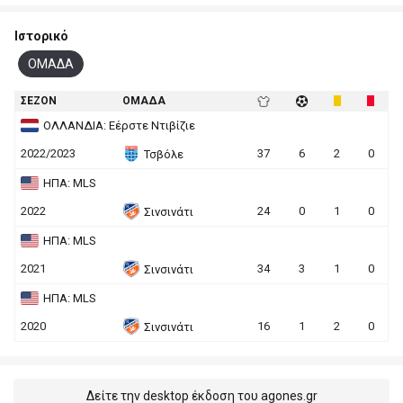
Ιστορικό
ΟΜΑΔΑ
ΣΕΖΟΝ
ΟΜΑΔΑ
ΟΛΛΑΝΔΙΑ: Εέρστε Ντιβίζιε
2022/2023
37
6
2
0
Τσβόλε
ΗΠΑ: MLS
2022
24
0
1
0
Σινσινάτι
ΗΠΑ: MLS
2021
34
3
1
0
Σινσινάτι
ΗΠΑ: MLS
2020
16
1
2
0
Σινσινάτι
Δείτε την desktop έκδοση του agones.gr