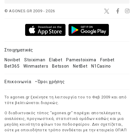
© AGONES.GR 2009 - 2026
Στοιχηματικές
Novibet
Stoiximan
Elabet
Pamestoixima
Fonbet
Bet365
Winmasters
Betsson
NetBet
N1Casino
Επικοινωνία
•
Όροι χρήσης
Το agones.gr ξεκίνησε τη λειτουργία του το Φεβ 2009 και από
τότε βελτιώνεται διαρκώς.
Ο διαδικτυακός τόπος "agones.gr" παρέχει αποτελέσματα,
αναλύσεις, προγνωστικά, στατιστικά ομάδων καθώς και μια
μεγάλη κοινότητα φίλων του ποδοσφαίρου. Δεν σχετίζεται,
ούτε με οποιοδήποτε τρόπο συνδέεται με την εταιρεία ΟΠΑΠ